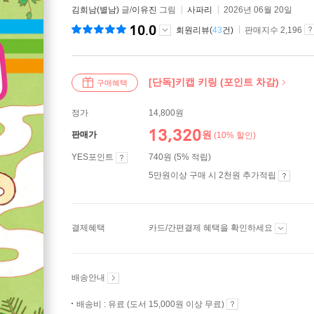
김희남(별남)
글/
이유진
그림
사파리
2026년 06월 20일
10.0
회원리뷰(
43
건)
판매지수 2,196
[단독]키캡 키링 (포인트 차감)
구매혜택
정가
14,800원
13,320
원
판매가
(10% 할인)
YES포인트
740원 (5% 적립)
5만원이상 구매 시 2천원 추가적립
결제혜택
카드/간편결제 혜택을 확인하세요
배송안내
배송비 : 유료 (도서 15,000원 이상 무료)