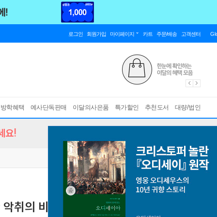
로그인
회원가입
마이페이지
카트
주문/배송
고객센터
Gl
름방학혜택
예사단독판매
이달의사은품
특가할인
추천도서
대량/법인
세요!
한 악취의 비밀
[ 양장 ]