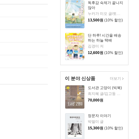
독후감 숙제가 끝나지
않아
누카가 미오 글/토티 그림/김지영 역
13,500
원
(10% 할인)
단 하루! 시간을 배송
하는 하늘 택배
김경미 저
12,600
원
(10% 할인)
이 분야 신상품
더보기
도서관 고양이 (빅북)
최지혜 글/김고둥 그림
70,000
원
정문자 이야기
박멀미 글
15,300
원
(10% 할인)