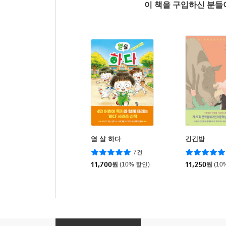
이 책을 구입하신 분
열 살 하다
긴긴밤
7건
11,700
원
(10% 할인)
11,250
원
(10