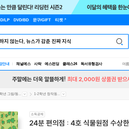
D/LP
DVD/BD
문구
/GIFT
티켓
장안내
채널예스
사락
예스펀딩
클래스24
독서유형검사
여
RBTI Lab
독서유형검사
주말에는 더욱 알뜰하게!
최대 2,000원 상품권 받으
2학년 그림/동...
1-2학년 창작동...
소득공제
24분 편의점 : 4호 식물원점 수상