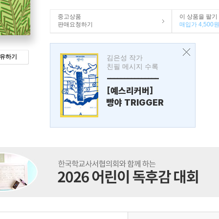
중고상품
이 상품을 팔기
판매요청하기
매입가 4,500
유하기
김은성 작가
친필 메시지 수록
---------------
[예스리커버]
빵야 TRIGGER