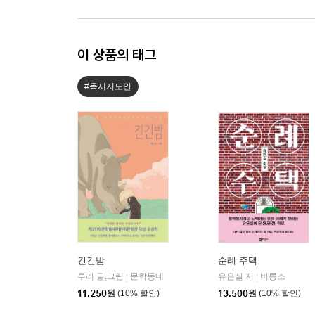
이 상품의 태그
#독서지도안
긴긴밤
순례 주택
루리 글,그림
문학동네
유은실 저
비룡소
|
|
11,250
원
(10% 할인)
13,500
원
(10% 할인)