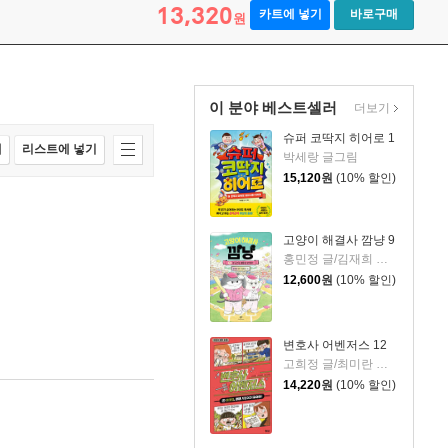
13,320
카트에 넣기
바로구매
원
이 분야 베스트셀러
더보기
슈퍼 코딱지 히어로 1
매
리스트에 넣기
박세랑 글그림
15,120
원
(10% 할인)
고양이 해결사 깜냥 9
홍민정 글/김재희 그림
12,600
원
(10% 할인)
변호사 어벤저스 12
고희정 글/최미란 그림/신주영 감수
14,220
원
(10% 할인)