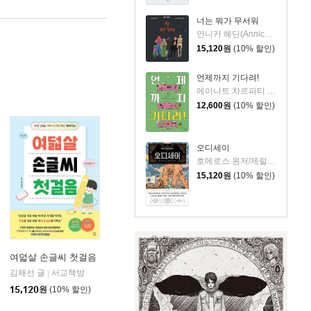
너는 뭐가 무서워
안니카 헤딘(Annica Hedin) 글/한나 클린타게 (Hanna Klinthage) 그림
15,120
원
(10% 할인)
언제까지 기다려!
에이나트 차르파티 글그림/정재원 역
12,600
원
(10% 할인)
오디세이
호메로스 원저/제럴딘 매코크런 글/김재용 역/장시은 감수
15,120
원
(10% 할인)
여덟살 손글씨 첫걸음
김해선 글
서교책방
|
아울북
|
15,120
원
(10% 할인)