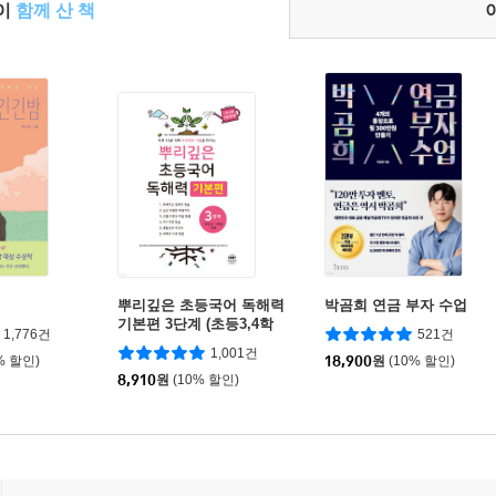
들이
함께 산 책
뿌리깊은 초등국어 독해력
박곰희 연금 부자 수업
기본편 3단계 (초등3,4학
1,776건
521건
년)
1,001건
% 할인)
18,900
원
(10% 할인)
8,910
원
(10% 할인)