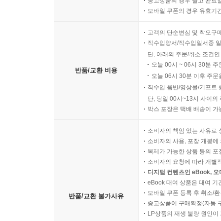
중고상품의 경우 출고 완료일
모바일 쿠폰의 경우 유효기간(
고객의 단순변심 및 착오구
직수입양서/직수입일서중 일
단, 아래의 주문/취소 조건인
오늘 00시 ~ 06시 30분 
반품/교환 비용
오늘 06시 30분 이후 주문
직수입 음반/영상물/기프트 
단, 당일 00시~13시 사이
박스 포장은 택배 배송이 가
소비자의 책임 있는 사유로 
소비자의 사용, 포장 개봉에 
복제가 가능한 상품 등의 포장을 
소비자의 요청에 따라 개별
디지털 컨텐츠인 eBook, 
eBook 대여 상품은 대여 기
모바일 쿠폰 등록 후 취소/환
반품/교환 불가사유
중고상품이 구매확정(자동 
LP상품의 재생 불량 원인이 기