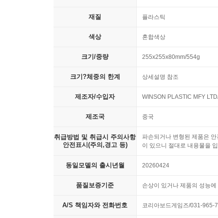
재질
플라스틱
색상
혼합색상
크기/중량
255x255x80mm/554g
크기?체중의 한계
상세설명 참조
제조자/수입자
WINSON PLASTIC MFY 
제조국
중국
취급방법 및 취급시 주의사항
파손되거나 변형된 제품은 안전
안전표시(주의,경고 등)
이 있으니 절대로 내용물을 입
동일모델의 출시년월
20260424
품질보증기준
손상이 있거나 제품의 성능에 
A/S 책임자와 전화번호
코리아보드게임즈/031-965-7