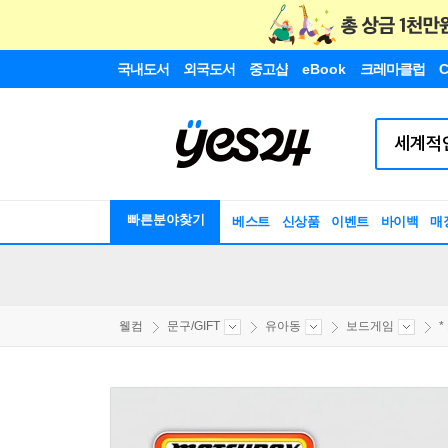
국내도서
외국도서
중고샵
eBook
크레마클럽
C
빠른분야찾기
베스트
신상품
이벤트
바이백
매
웰컴
문구/GIFT
유아동
보드게임
*