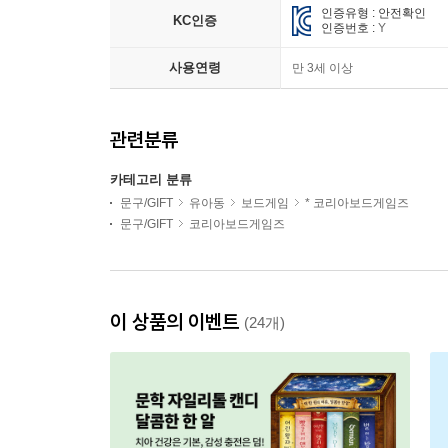
인증유형 : 안전확인
KC인증
인증번호 :
Y
사용연령
만 3세 이상
관련분류
카테고리 분류
문구/GIFT
유아동
보드게임
* 코리아보드게임즈
문구/GIFT
코리아보드게임즈
이 상품의 이벤트
(24개)