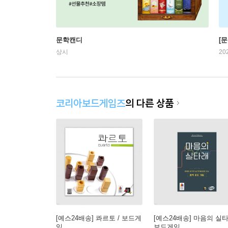
문학캔디
[문
상시
20
코리아보드게임즈
의 다른 상품
[예스24배송] 콰르토 / 보드게
[예스24배송] 마음의 실타
임
보드게임