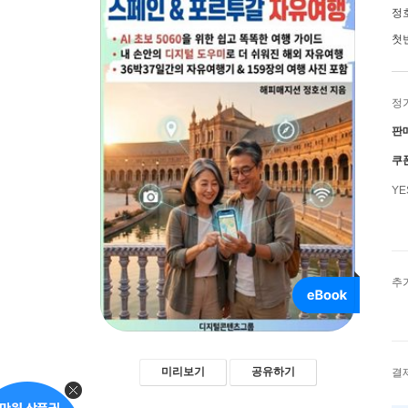
정
첫
정
판
쿠
Y
추
미리보기
공유하기
결