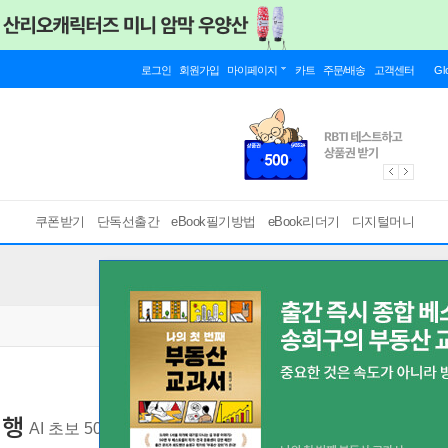
로그인
회원가입
마이페이지
카트
주문/배송
고객센터
Gl
쿠폰받기
단독선출간
eBook필기방법
eBook리더기
디지털머니
여행
AI 초보 5060을 위한 쉽고 똑똑한 여행 가이드
[ PDF ]