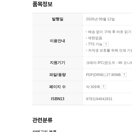
품목정보
발행일
2026년 06월 12일
배송 없이 구매 후 바로 읽
제한없음
이용안내
TTS 가능
저작권 보호를 위해 인쇄 기
지원기기
크레마 /PC(윈도우 - 4K 모
파일/용량
PDF(DRM) | 27.80MB
페이지 수
약 309쪽
ISBN13
9791194642831
관련분류
카테고리 분류