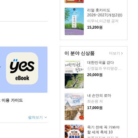
리얼 홋카이도
2026~2027(개정2판)
이무늬,이근평 공저
15,200
원
이 분야 신상품
더보기
대한민국을 걷다
신정일과 우리땅걷기 도반 저
20,000
원
내 손안의 로마
ok 이용 가이드
최순원 저
17,000
원
펼쳐보기
죽기 전에 꼭 가봐야
할 세계 축제 10