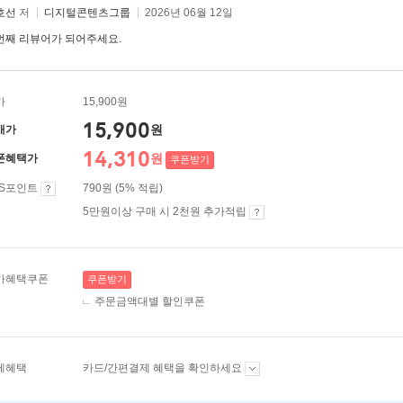
호선
저
디지털콘텐츠그룹
2026년 06월 12일
번째 리뷰어가 되어주세요.
가
15,900원
15,900
원
매가
14,310
원
폰혜택가
쿠폰받기
ES포인트
790원 (5% 적립)
5만원이상 구매 시 2천원 추가적립
가혜택쿠폰
쿠폰받기
주문금액대별 할인쿠폰
제혜택
카드/간편결제 혜택을 확인하세요