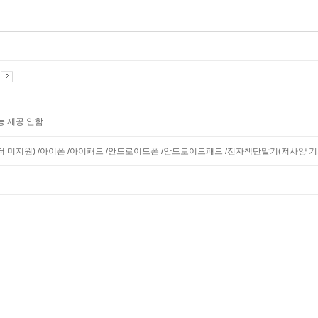
기
능 제공 안함
니터 미지원) /아이폰 /아이패드 /안드로이드폰 /안드로이드패드 /전자책단말기(저사양 기기 