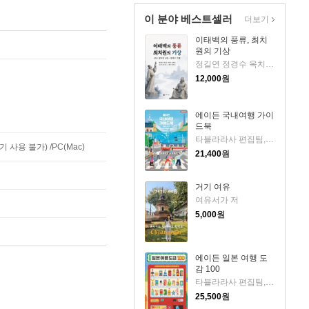
이 분야 베스트셀러
더보기
이태백의 풍류, 최치
원의 기상
정길연 정경수 옥치남 황규선 박도균 조봉익 임승여 박하 저
12,000
원
에이든 국내여행 가이
드북
타블라라사 편집팀,이정기 공저
사용 불가) /PC(Mac)
21,400
원
거기 여유
여유서가 저
5,000
원
에이든 일본 여행 도
감 100
타블라라사 편집팀,이정기 공저
25,500
원