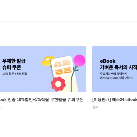
Book 전종 10%할인+5%적립 무한발급 슈퍼쿠폰
[이용안내] 예스24 eBo
시
상시