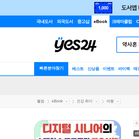
국내도서
외국도서
중고샵
eBook
크레마클럽
C
빠른분야찾기
베스트
신상품
이벤트
바이백
매
웰컴
eBook
건강 취미
여행
소
eB