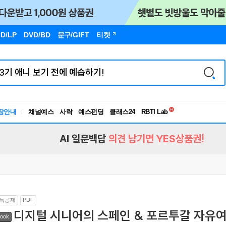
D/LP
DVD/BD
문구
/GIFT
티켓
독서유형검사
RBTI Lab
장안내
채널예스
사락
예스펀딩
클래스24
독서유형검사
AI 일문백답
의견 남기면 YES상품권!
득공제
PDF
디지털 시니어의 스페인 & 포르투갈 자유
ook