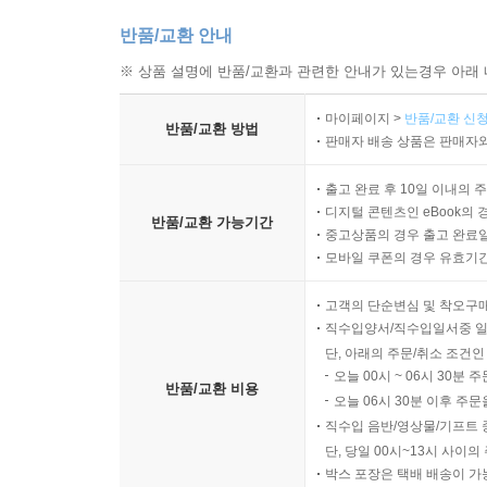
반품/교환 안내
※ 상품 설명에 반품/교환과 관련한 안내가 있는경우 아래 
마이페이지 >
반품/교환 신청
반품/교환 방법
판매자 배송 상품은 판매자와
출고 완료 후 10일 이내의 
디지털 콘텐츠인 eBook의 
반품/교환 가능기간
중고상품의 경우 출고 완료일
모바일 쿠폰의 경우 유효기간(
고객의 단순변심 및 착오구
직수입양서/직수입일서중 일
단, 아래의 주문/취소 조건인
오늘 00시 ~ 06시 30분 
반품/교환 비용
오늘 06시 30분 이후 주문
직수입 음반/영상물/기프트 
단, 당일 00시~13시 사이
박스 포장은 택배 배송이 가