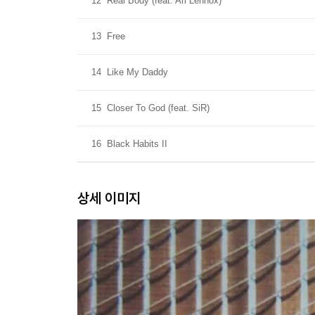
12
Real Body (feat. Ari Lennox)
13
Free
14
Like My Daddy
15
Closer To God (feat. SiR)
16
Black Habits II
상세 이미지