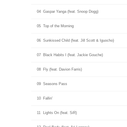
04
Gaspar Yanga (feat. Snoop Dogg)
05
Top of the Morning
06
Sunkissed Child (feat. Jill Scott & Iguocho)
07
Black Habits I (feat. Jackie Gouche)
08
Fly (feat. Davion Farris)
09
Seasons Pass
10
Fallin'
11
Lights On (feat. SiR)