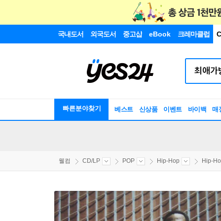
국내도서
외국도서
중고샵
eBook
크레마클럽
C
빠른분야찾기
베스트
신상품
이벤트
바이백
매
웰컴
CD/LP
POP
Hip-Hop
Hip-H