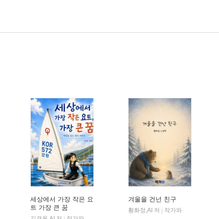
세상에서 가장 작은 요
겨울을 건넌 친구
트 가장 큰 꿈
황화정,AI 저
작가와
|
김경옥,AI 저
작가와