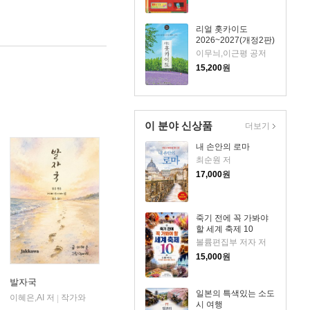
리얼 홋카이도
2026~2027(개정2판)
이무늬,이근평 공저
15,200
원
이 분야 신상품
더보기
내 손안의 로마
최순원 저
17,000
원
죽기 전에 꼭 가봐야
할 세계 축제 10
볼륨편집부 저자 저
15,000
원
발자국
일본의 특색있는 소도
이혜은,AI 저
작가와
|
시 여행