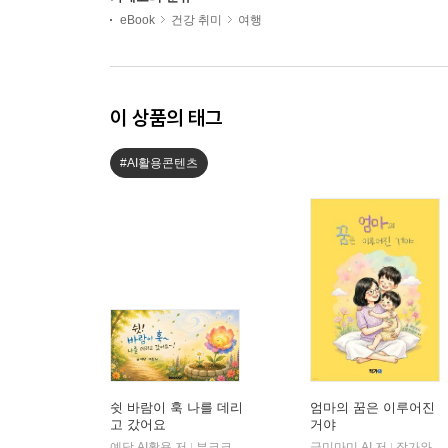
eBook
건강 취미
여행
이 상품의 태그
#AI활용콘텐츠
쉿 바람이 훅 나를 데리
엄마의 꿈은 이루어진
고 갔어요
거야
예당,AI활용 저
부크크
극미마미,AI 저
작가와