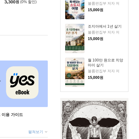
3,300
원
(0% 할인)
볼륨편집부 저자 저
15,000
원
조지아에서 1년 살기
볼륨편집부 저자 저
15,000
원
월 100만 원으로 치앙
마이 살기
볼륨편집부 저자 저
15,000
원
ok 이용 가이드
펼쳐보기