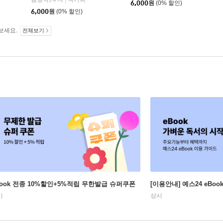
|
6,000
원
(0% 할인)
6,000
원
(0% 할인)
보세요.
전체보기
Book 전종 10%할인+5%적립 무한발급 슈퍼쿠폰
[이용안내] 예스24 eBo
시
상시