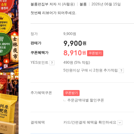
볼륨편집부 저자
저 (AI활용)
볼륨
2026년 06월 15일
첫번째 리뷰어가 되어주세요.
정가
9,900원
9,900
원
판매가
8,910
원
쿠폰혜택가
쿠폰받기
YES포인트
490원 (5% 적립)
5만원이상 구매 시 2천원 추가적립
추가혜택쿠폰
쿠폰받기
주문금액대별 할인쿠폰
결제혜택
카드/간편결제 혜택을 확인하세요