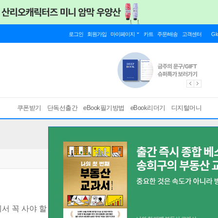
로그인
회원가입
마이페이지
카트
주문/배송
고객센터
Gl
쿠폰받기
단독선출간
eBook필기방법
eBook리더기
디지털머니
서 꼭 사야 할 가성비 쇼핑 아이템 완전 정복
[ EPUB ]