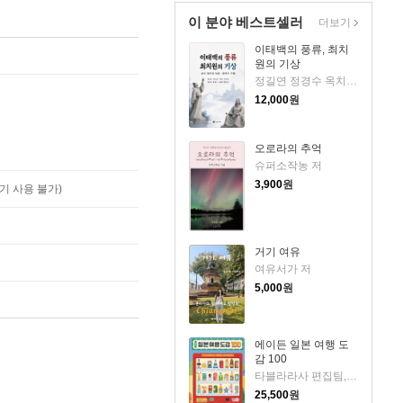
이 분야 베스트셀러
더보기
이태백의 풍류, 최치
원의 기상
정길연 정경수 옥치남 황규선 박도균 조봉익 임승여 박하 저
12,000
원
오로라의 추억
슈퍼소작농 저
3,900
원
기 사용 불가)
거기 여유
여유서가 저
5,000
원
에이든 일본 여행 도
감 100
타블라라사 편집팀,이정기 공저
25,500
원