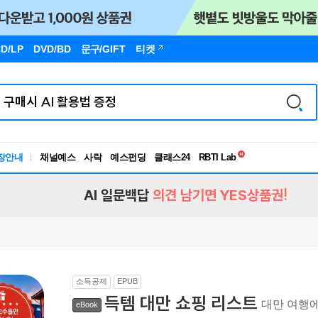
D/LP
DVD/BD
문구
/GIFT
티켓
독서유형검사
RBTI Lab
장안내
채널예스
사락
예스펀딩
클래스24
독서유형검사
AI 일문백답
의견 남기면 YES상품권!
소득공제
EPUB
득템 대만 쇼핑 리스트
대만 여행에
eBook