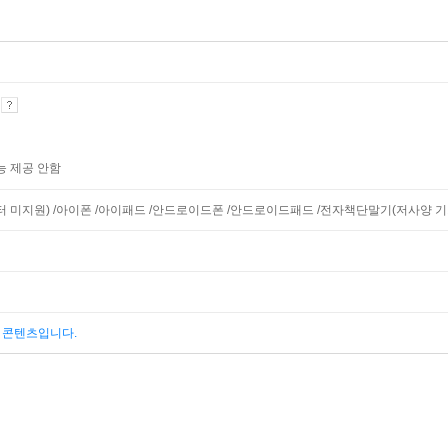
기
능 제공 안함
모니터 미지원) /아이폰 /아이패드 /안드로이드폰 /안드로이드패드 /전자책단말기(저사양 기
된 콘텐츠입니다.