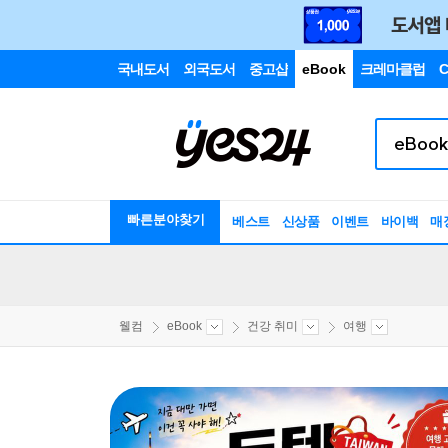
국내도서
외국도서
중고샵
eBook
크레마클럽
C
빠른분야찾기
베스트
신상품
이벤트
바이백
매
웰컴
eBook
건강 취미
여행