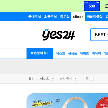
국내도서
외국도서
중고샵
eBook
크레마클럽
C
빠른분야찾기
베스트
신상품
이벤트
바이백
매
웰컴
eBook
건강 취미
여행