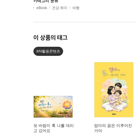
카테고리 분류
eBook
건강 취미
여행
이 상품의 태그
#AI활용콘텐츠
쉿 바람이 훅 나를 데리
엄마의 꿈은 이루어진
고 갔어요
거야