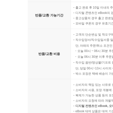
출고 완료 후 10일 이내의 
디지털 콘텐츠인 eBook의 
반품/교환 가능기간
중고상품의 경우 출고 완료일
모바일 쿠폰의 경우 유효기간(
고객의 단순변심 및 착오구
직수입양서/직수입일서중 일
단, 아래의 주문/취소 조건인
오늘 00시 ~ 06시 30분 
반품/교환 비용
오늘 06시 30분 이후 주문
직수입 음반/영상물/기프트 
단, 당일 00시~13시 사이
박스 포장은 택배 배송이 가
소비자의 책임 있는 사유로 
소비자의 사용, 포장 개봉에 
복제가 가능한 상품 등의 포장을 
소비자의 요청에 따라 개별
디지털 컨텐츠인 eBook, 
eBook 대여 상품은 대여 기