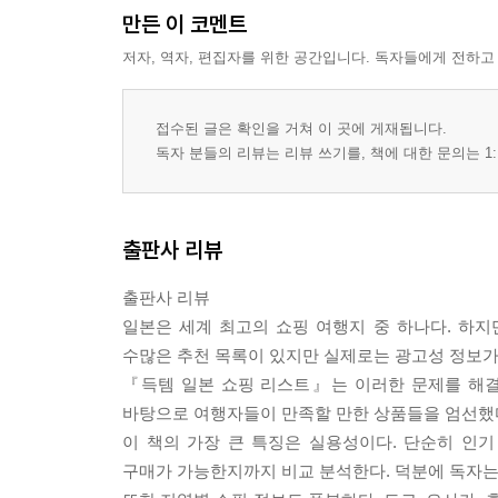
만든 이 코멘트
2-8. 무인양품과 로프트 쇼핑의 정석
2-9. 덕후라면 절대 지나칠 수 없는 쇼핑 스폿
저자, 역자, 편집자를 위한 공간입니다. 독자들에게 전하고
PART 3 · 품목별로 완성하는 실전 쇼핑 리스트
3-1. 주류 쇼핑이 꾸준히 사랑받는 이유
접수된 글은 확인을 거쳐 이 곳에 게재됩니다.
3-2. 여행객들이 쓸어 담는 생활용품들
독자 분들의 리뷰는 리뷰 쓰기를, 책에 대한 문의는 1:
3-3. 가족용 쇼핑 리스트의 핵심 품목
3-4. 선물용으로 실패 없는 베스트 상품
3-5. 식품과 간식은 무엇을 사야 할까
출판사 리뷰
3-6. 일본 한정판을 찾는 사람들
3-7. 가격보다 만족도가 큰 프리미엄 아이템
출판사 리뷰
PART 4 · 지역과 일정에 맞춘 최적의 쇼핑 설계
일본은 세계 최고의 쇼핑 여행지 중 하나다. 하지
4-1. 도쿄와 오사카 쇼핑 동선의 차이
수많은 추천 목록이 있지만 실제로는 광고성 정보가 
4-2. 지역별 특산품 쇼핑 가이드
『득템 일본 쇼핑 리스트』는 이러한 문제를 해결
4-3. 계절마다 달라지는 쇼핑 리스트
바탕으로 여행자들이 만족할 만한 상품들을 엄선했
4-4. 여행 마지막 날 쇼핑 전략
이 책의 가장 큰 특징은 실용성이다. 단순히 인
구매가 가능한지까지 비교 분석한다. 덕분에 독자는 