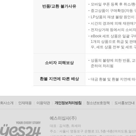
모바일 쿠폰 등록 후 취소/환
반품/교환 불가사유
중고상품이 구매확정(자동 
LP상품의 재생 불량 원인이 기
시간의 경과에 의해 재판매가
전자상거래 등에서의 소비자
eBook 세트 상품은 일괄 
1개의 상품으로 취급 및 판매
우, 세트 상품 전부 및 세트
상품의 불량에 의한 반품, 교
소비자 피해보상
준하여 처리됨
환불 지연에 따른 배상
대금 환불 및 환불 지연에 
회사소개
인재채용
이용약관
개인정보처리방침
청소년보호정책
도서홍보안내
대표 : 김석환, 최세라
주소 : 서울시 영등포구 은행로 11, 5층~6층(여의도동,일신