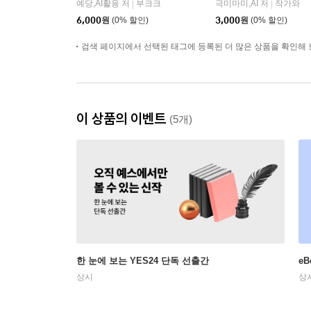
예당,AI활용 저
부크크
극미마미,AI 저
작가와
|
|
6,000
원
(0% 할인)
3,000
원
(0% 할인)
검색 페이지에서 선택된 태그에 등록된 더 많은 상품을 확인해 
이 상품의 이벤트
(5개)
한 눈에 보는 YES24 단독 선출간
e
상시
상