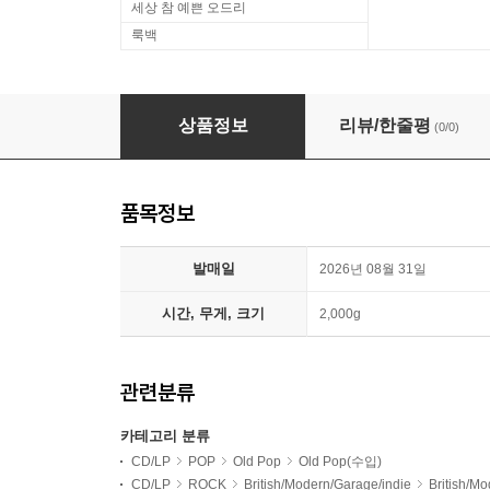
세상 참 예쁜 오드리
룩백
Bob Azzam & The Great Expectation (밥
상품정보
리뷰/한줄평
(0/0)
품목정보
발매일
2026년 08월 31일
시간, 무게, 크기
2,000g
관련분류
카테고리 분류
CD/LP
POP
Old Pop
Old Pop(수입)
CD/LP
ROCK
British/Modern/Garage/indie
British/M