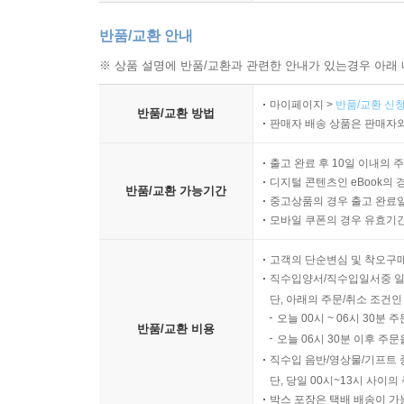
반품/교환 안내
※ 상품 설명에 반품/교환과 관련한 안내가 있는경우 아래 
마이페이지 >
반품/교환 신청
반품/교환 방법
판매자 배송 상품은 판매자와
출고 완료 후 10일 이내의 
디지털 콘텐츠인 eBook의 
반품/교환 가능기간
중고상품의 경우 출고 완료일
모바일 쿠폰의 경우 유효기간(
고객의 단순변심 및 착오구
직수입양서/직수입일서중 일
단, 아래의 주문/취소 조건인
오늘 00시 ~ 06시 30분 
반품/교환 비용
오늘 06시 30분 이후 주문
직수입 음반/영상물/기프트 
단, 당일 00시~13시 사이
박스 포장은 택배 배송이 가