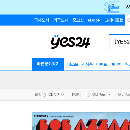
국내도서
외국도서
중고샵
eBook
크레마클럽
C
빠른분야찾기
베스트
신상품
이벤트
바이백
매
웰컴
CD/LP
POP
Old Pop
Old P