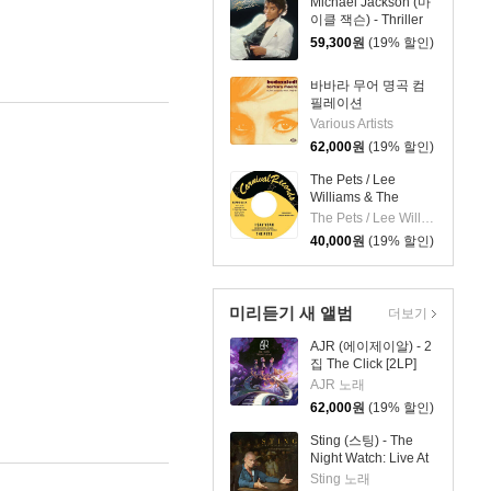
Michael Jackson (마
이클 잭슨) - Thriller
[레드 앤 블랙 마블
59,300
원
(19% 할인)
LP]
바바라 무어 명곡 컴
필레이션
(Bedazzled! Barbara
Various Artists
Moore TV, Film And
62,000
원
(19% 할인)
Studio Work 1965–
81) [2LP]
The Pets / Lee
Williams & The
Cymbals - I Say
The Pets / Lee Williams & The Cymbals
Yeah / It's Everything
40,000
원
(19% 할인)
About You I Love [7
인치 Vinyl]
미리듣기 새 앨범
더보기
AJR (에이제이알) - 2
집 The Click [2LP]
AJR 노래
62,000
원
(19% 할인)
Sting (스팅) - The
Night Watch: Live At
The Rijksmuseum
Sting 노래