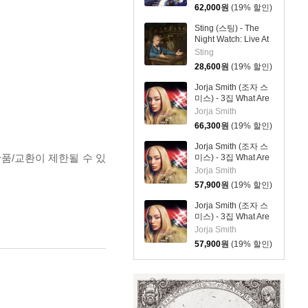
62,000
원
(19% 할인)
Sting (스팅) - The
Night Watch: Live At
The Rijksmuseum
Sting
28,600
원
(19% 할인)
Jorja Smith (조자 스
미스) - 3집 What Are
The Odds [스플래터
Jorja Smith
컬러 LP]
66,300
원
(19% 할인)
Jorja Smith (조자 스
반품/교환이 제한될 수 있
미스) - 3집 What Are
The Odds [심플 오렌
Jorja Smith
지 컬러 LP]
57,900
원
(19% 할인)
Jorja Smith (조자 스
미스) - 3집 What Are
The Odds [심플 바이
Jorja Smith
올렛 컬러 LP]
57,900
원
(19% 할인)