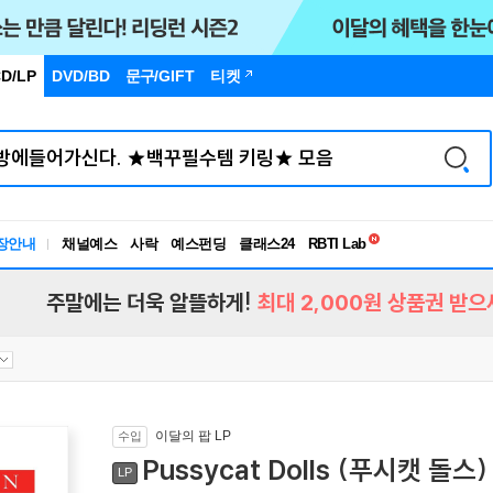
D/LP
DVD/BD
문구
/GIFT
티켓
독서유형검사
장안내
채널예스
사락
예스펀딩
클래스24
RBTI Lab
독서유형검사
주말에는 더욱 알뜰하게!
최대 2,000원 상품권 받으
이달의 팝 LP
수입
Pussycat Dolls (푸시캣 돌스) -
LP