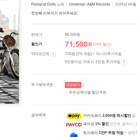
Pussycat Dolls
노래
Universal
/
A&M Records
2026년 06월
첫번째 리뷰어가 되어주세요.
판매가
88,300원
71,500
원
할인가
(19% 할인)
YES포인트
720원 (1% 적립) + 마니아추가적립
5만원이상 구매 시 2천원 추가적립
추가혜택쿠폰
쿠폰받기
주문금액대별 할인쿠폰
결제혜택
카카오페이
2,000원 즉시할인
일
페이코
1% 할인
포인트 결제시
토스페이
1만P 추첨 적립
+ 생애