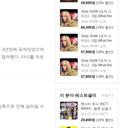
28,600
원
(19% 할인)
Jorja Smith (조자 스
미스) - 3집 What Are
The Odds [스플래터
Jorja Smith 노래
컬러 LP]
66,300
원
(19% 할인)
Jorja Smith (조자 스
미스) - 3집 What Are
The Odds [심플 오렌
Jorja Smith 노래
 성공이후 3년만에 공개되었으며
지 컬러 LP]
57,900
원
(19% 할인)
들이 참여했다. 타이틀 히트
Jorja Smith (조자 스
미스) - 3집 What Are
The Odds [심플 바이
Jorja Smith 노래
올렛 컬러 LP]
57,900
원
(19% 할인)
이 분야 베스트셀러
더보기
엔시티 위시 (NCT
 접촉으로 인해 갈라질 수
WISH) - 일본 싱글 3
집 YO-I-DON! / BOY
엔시티 위시 (NCT WISH)
MEETS GIRL [통상판
20,800
원
(19% 할인)
BOY MEETS GIRL
Ver.]