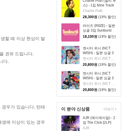
Charlie Puth (찰리 푸
스) - 1집 Nine Track
Mind [LP]
Charlie Puth
28,300
원
(19% 할인)
라이즈 (RIIZE) - 일본
싱글 3집 Sunburst
[INITIAL PRESS]
18,100
원
(19% 할인)
재생할 때 이상 현상이 발
엔시티 위시 (NCT
WISH) - 일본 싱글 3
을 권유 드립니다.
집 YO-I-DON! / BOY
엔시티 위시 (NCT WISH)
니다.
MEETS GIRL [YUSHI
20,800
원
(19% 할인)
Ver.]
엔시티 위시 (NCT
WISH) - 일본 싱글 3
집 YO-I-DON! / BOY
엔시티 위시 (NCT WISH)
MEETS GIRL [통상판
20,800
원
(19% 할인)
YO-I-DON! Ver.]
 경우가 있습니다. 턴테
이 분야 신상품
더보기
AJR (에이제이알) - 2
 재생에 이상이 있는 경우
집 The Click [2LP]
AJR