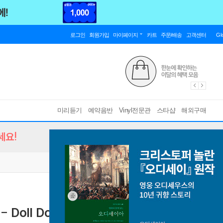
로그인
회원가입
마이페이지
카트
주문/배송
고객센터
Gl
미리듣기
예약음반
Vinyl전문관
스타샵
해외구매
세요!
 Doll Domination [2LP]