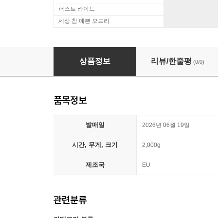
퍼스트 라이드
세상 참 예쁜 오드리
Pussycat Dolls (푸시캣 돌스) - Doll Dominatio
상품정보
리뷰/한줄평
(0/0)
품목정보
발매일
2026년 06월 19일
시간, 무게, 크기
2,000g
제조국
EU
관련분류