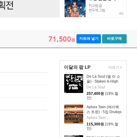
AD
71,500
카트에 넣기
바로구매
원
이달의 팝 LP
더보기
De La Soul (델 라 소
울) - Stakes Is High
[컬러 4LP]
De La Soul
257,400
원
(19% 할
인)
Aphex Twin (에이펙
스 트윈) - 5집 Drukqs
[4LP]
Aphex Twin
115,300
원
(19% 할
인)