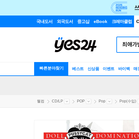
국내도서
외국도서
중고샵
eBook
크레마클럽
C
빠른분야찾기
베스트
신상품
이벤트
바이백
매
웰컴
CD/LP
POP
Pop
Pop(수입)