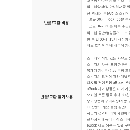
고객의 단순변심 및 착오구
직수입양서/직수입일서중 일
단, 아래의 주문/취소 조건인
오늘 00시 ~ 06시 30분 
반품/교환 비용
오늘 06시 30분 이후 주문
직수입 음반/영상물/기프트 
단, 당일 00시~13시 사이
박스 포장은 택배 배송이 가
소비자의 책임 있는 사유로 
소비자의 사용, 포장 개봉에 
복제가 가능한 상품 등의 포장을 
소비자의 요청에 따라 개별
디지털 컨텐츠인 eBook, 
eBook 대여 상품은 대여 기
모바일 쿠폰 등록 후 취소/환
반품/교환 불가사유
중고상품이 구매확정(자동 
LP상품의 재생 불량 원인이 기
시간의 경과에 의해 재판매가
전자상거래 등에서의 소비자
eBook 세트 상품은 일괄 