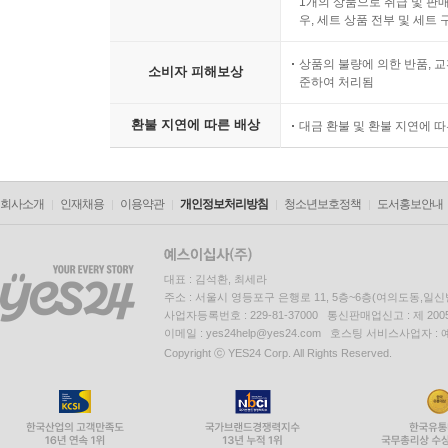
1개의 상품으로 취급 및 판매
우, 세트 상품 전부 및 세트
상품의 불량에 의한 반품, 교
소비자 피해보상
준하여 처리됨
환불 지연에 따른 배상
대금 환불 및 환불 지연에 
회사소개
인재채용
이용약관
개인정보처리방침
청소년보호정책
도서홍보안내
대표 : 김석환, 최세라
주소 : 서울시 영등포구 은행로 11, 5층~6층(여의도동,일신
사업자등록번호 : 229-81-37000 통신판매업신고 : 제 200
이메일 : yes24help@yes24.com 호스팅 서비스사업자 :
Copyright ⓒ YES24 Corp. All Rights Reserved.