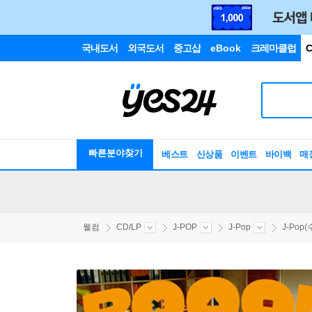
국내도서
외국도서
중고샵
eBook
크레마클럽
C
빠른분야찾기
베스트
신상품
이벤트
바이백
매
웰컴
CD/LP
J-POP
J-Pop
J-Pop(