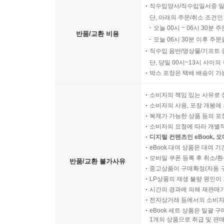
보여주는 공간이다. 미야자키 하야오는 인간성을 
직수입양서/직수입일서중 일
신뢰와 애정을 포기하지 않은 것이다.
단, 아래의 주문/취소 조건인
오늘 00시 ~ 06시 30분 
반품/교환 비용
오늘 06시 30분 이후 주문
[미래소년 코난]은 현재까지 일관되게 전달되는 미
직수입 음반/영상물/기프트 
메시지를 담고 있었다는 것을 당시엔 알 수 없었지
단, 당일 00시~13시 사이
녹아 있음을 발견하게 된다. 이로써 추억의 명작 만
박스 포장은 택배 배송이 가
대한 성숙한 인식과 가치를 확인하는 고전으로 재탄
소비자의 책임 있는 사유로 
소비자의 사용, 포장 개봉에 
고전을 즐기는 새로운 방법 제안
복제가 가능한 상품 등의 포장을 
소비자의 요청에 따라 개별
43년의 시간을 뛰어넘어 새로운 아트워크로 재해석
디지털 컨텐츠인 eBook, 
캐릭터의 매력을 잘 살릴 수 있는 이미지를 선별해 
eBook 대여 상품은 대여 기
모바일 쿠폰 등록 후 취소/환
스티커를 붙이다 보면 마치 퍼즐을 맞추는 것과
반품/교환 불가사유
중고상품이 구매확정(자동 
그림들이 내 손끝으로 따라 점차 현실감 있는 모습
LP상품의 재생 불량 원인이 기
아트워크, 오리지널 드로잉 등 책에서만 만날 수 있
시간의 경과에 의해 재판매가
빠져 시간이 순식간에 사라지는 짜릿한 경험을 하게
전자상거래 등에서의 소비자
eBook 세트 상품은 일괄 
1개의 상품으로 취급 및 판매