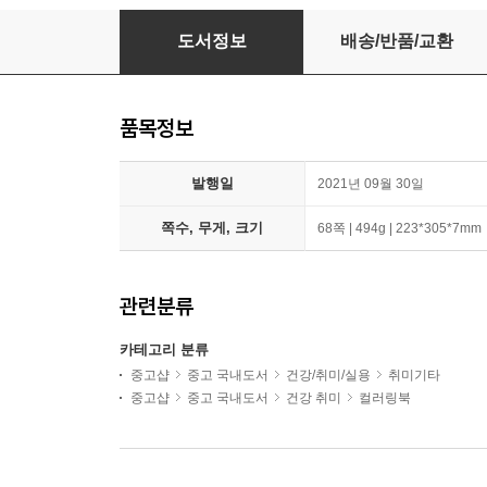
스티커 컬러링 : 미래소년 코난
도서정보
배송/반품/교환
품목정보
발행일
2021년 09월 30일
쪽수, 무게, 크기
68쪽 | 494g | 223*305*7mm
관련분류
카테고리 분류
중고샵
중고 국내도서
건강/취미/실용
취미기타
중고샵
중고 국내도서
건강 취미
컬러링북