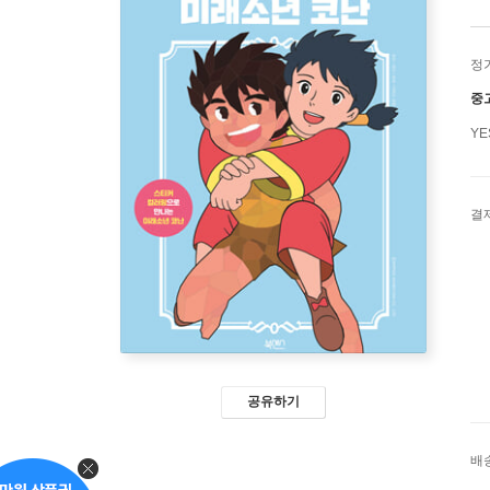
정
중
Y
결
공유하기
배