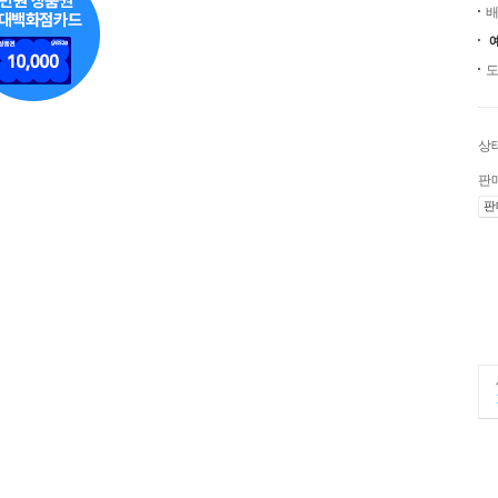
배
도
상
판
판