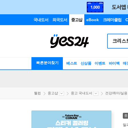
국내도서
외국도서
중고샵
eBook
크레마클럽
C
빠른분야찾기
베스트
신상품
이벤트
바이백
매
웰컴
중고샵
중고 국내도서
건강/취미/실용
중
일