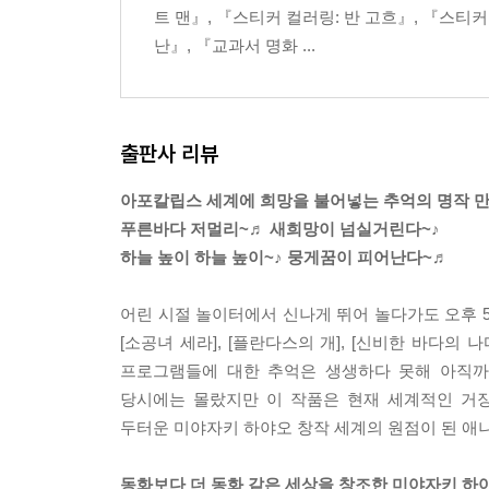
트 맨』, 『스티커 컬러링: 반 고흐』, 『스티
난』, 『교과서 명화 ...
출판사 리뷰
아포칼립스 세계에 희망을 불어넣는 추억의 명작 만
푸른바다 저멀리~♬ 새희망이 넘실거린다~♪
하늘 높이 하늘 높이~♪ 뭉게꿈이 피어난다~♬
어린 시절 놀이터에서 신나게 뛰어 놀다가도 오후 5시
[소공녀 세라], [플란다스의 개], [신비한 바다의 
프로그램들에 대한 추억은 생생하다 못해 아직까지
당시에는 몰랐지만 이 작품은 현재 세계적인 거
두터운 미야자키 하야오 창작 세계의 원점이 된 애
동화보다 더 동화 같은 세상을 창조한 미야자키 하