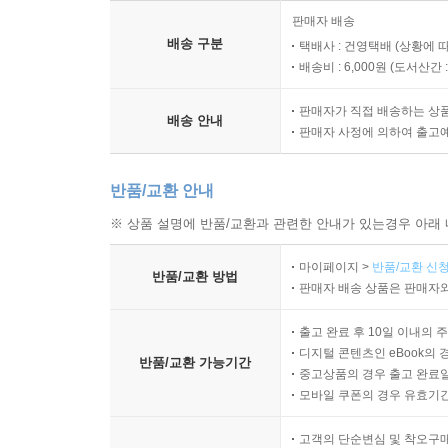
놀랍게도 [미래소년 코난]은 미야자키 하야오의 온전한 창
판매자 배송
이지만 그렇다고 모든 내용을 그대로 옮겨온 것은 아
배송 구분
택배사 : 건영택배 (상황에 
하야오 감독은 소설 속의 폭력성이나 비극적 미래
배송비 : 6,000원 (
도서산간 : 
등을 새로이 창작하여 반영하였다. 특히 주인공인 
판매자가 직접 배송하는 상
배송 안내
판매자 사정에 의하여 출고
[미래소년 코난]은 국내에는 1982년 KBS에서 
재방송을 거듭하였다. 방송사가 달라지면서 오프닝
반품/교환 안내
방영되었고, MBC에서 방영할 당시의 오프닝이 바로
※ 상품 설명에 반품/교환과 관련한 안내가 있는경우 아래 
믿기 어렵겠지만 [미래소년 코난]은 2000년대 한
마이페이지 >
반품/교환 신청
봉준호 감독이 [미래소년 코난]의 소녀 버전을 
반품/교환 방법
판매자 배송 상품은 판매자와
미자의 이야기를 담은 [옥자]다.
출고 완료 후 10일 이내의 
추억과 가치를 동시에 잡은 고전의 재발견
디지털 콘텐츠인 eBook의 
반품/교환 가능기간
중고상품의 경우 출고 완료일
모바일 쿠폰의 경우 유효기간(
애니메이션 속 코난의 모험은 인더스트리아가 침
하이하버 섬은, 멸망을 불러일으킨 탐욕적인 기
고객의 단순변심 및 착오구