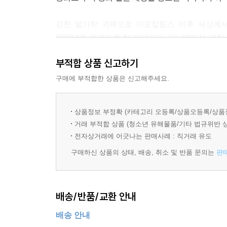
강한 발가락 괴력으로 아포칼립스 이후 세상에서
2028년을 배경으로 한 이야기다. 애니메이션 제작
2008년 초자력 병기를 사용한 전쟁으로 인해 
부적합 상품 신고하기
세상이다. 당시 우주선을 타고 탈출하려다 실패한 
사망하고, 마지막으로 그 섬에는 할아버지와 그사이
구매에 부적합한 상품은 신고해주세요.
있는 것을 발견하고 돌봐주는데, 이내 또 다른 큰
에너지의 비밀을 캐내고자 라나를 납치하면서 코난
상품정보 부정확 (카테고리 오등록/상품오등록/상품
거래 부적합 상품 (청소년 유해물품/기타 법규위반 
[미래소년 코난]은 1978년 일본 방송국 NHK에서
전자상거래에 어긋나는 판매사례 : 직거래 유도
미야자키 하야오가 감독을 맡은 ‘첫’ 작품이기도 하
구매하신 상품의 상태, 배송, 취소 및 반품 문의는
판
시리즈이기도 하다. 셀 애니메이션이란, 셀룰로이
움직임을 만드는 애니메이션 제작의 한 기법인데,
지금까지 고수하고 있는 가장 특징적인 제작 방식이
배송/반품/교환 안내
지금까지 몰랐던 [미래소년 코난]의 3가지 비밀
배송 안내