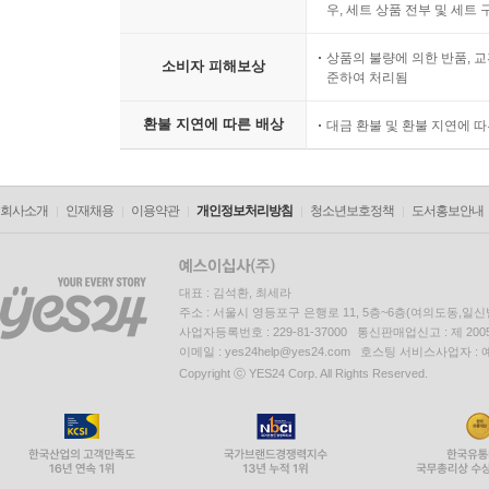
『스키커 컬러링』을 제대로 즐기는 법
우, 세트 상품 전부 및 세트
상품의 불량에 의한 반품, 교
책의 앞부분(pp.1~36)에 있는 바탕지에는 스
소비자 피해보상
준하여 처리됨
(pp.37~64)에 있는 해당 그림의 스티커 페이
조각을 붙이면 된다. 바탕지에 조각을 붙일 때는
환불 지연에 따른 배상
대금 환불 및 환불 지연에 
번호는 그림에서의 위치와는 상관없이 조각의 색감에
절대 실패하지 않는 『스티커 컬러링』 100% 활용
회사소개
인재채용
이용약관
개인정보처리방침
청소년보호정책
도서홍보안내
■ 오랜 실내 생활로 자칫하면 우울해질 수 있는 집
■ 홀로 공부에 지친 학생들을 위한 즐거운 집중력 
대표 : 김석환, 최세라
주소 : 서울시 영등포구 은행로 11, 5층~6층(여의도동,일신
■ 집 안에만 있는 어린이를 위한 손가락 운동 발
사업자등록번호 : 229-81-37000 통신판매업신고 : 제 200
정교한 손동작에 익숙해질 수 있다.
이메일 : yes24help@yes24.com 호스팅 서비스사업자 :
■ 오랜 시간을 함께 보내는 가족들을 위한 대화의 
Copyright ⓒ YES24 Corp. All Rights Reserved.
각각 한 장씩 나누어 붙이며 여행 계획을 세우거나 
■ 낯선 사람들과 시간을 보내야 할 때 필수 준비물
않아도 누구나 아는 스토리이기 때문에 함께 붙이며 
■ 직장인들을 위한 안티-스트레스 놀이터. 모두 잊