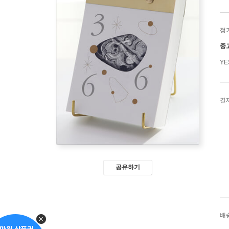
정
중
Y
결
공유하기
배