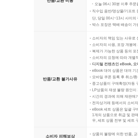
반품/교환 비용
오늘 06시 30분 이후 주문
직수입 음반/영상물/기프트 
단, 당일 00시~13시 사이
박스 포장은 택배 배송이 가
소비자의 책임 있는 사유로 
소비자의 사용, 포장 개봉에 
복제가 가능한 상품 등의 포장을 
소비자의 요청에 따라 개별
디지털 컨텐츠인 eBook, 
eBook 대여 상품은 대여 기
모바일 쿠폰 등록 후 취소/환
반품/교환 불가사유
중고상품이 구매확정(자동 
LP상품의 재생 불량 원인이 기
시간의 경과에 의해 재판매가
전자상거래 등에서의 소비자
eBook 세트 상품은 일괄 
1개의 상품으로 취급 및 판매
우, 세트 상품 전부 및 세트
상품의 불량에 의한 반품, 교
소비자 피해보상