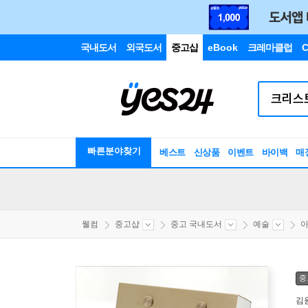
국내도서
외국도서
중고샵
eBook
크레마클럽
C
빠른분야찾기
베스트
신상품
이벤트
바이백
매
웰컴
중고샵
중고 국내도서
예술
중
김