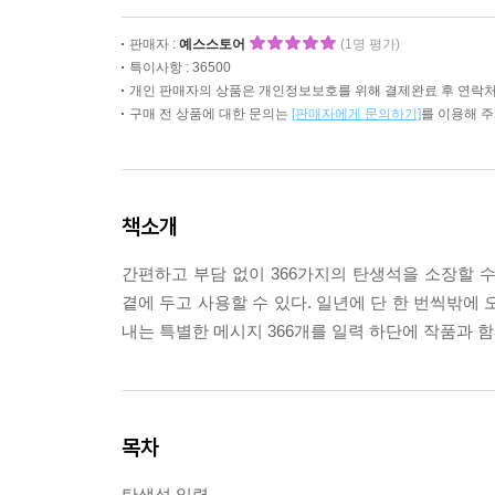
판매자 :
예스스토어
(1명 평가)
특이사항 : 36500
개인 판매자의 상품은 개인정보보호를 위해 결제완료 후 연락처
구매 전 상품에 대한 문의는
[판매자에게 문의하기]
를 이용해 
책소개
간편하고 부담 없이 366가지의 탄생석을 소장할 수 있
곁에 두고 사용할 수 있다. 일년에 단 한 번씩밖에
내는 특별한 메시지 366개를 일력 하단에 작품과 
목차
탄생석 일력