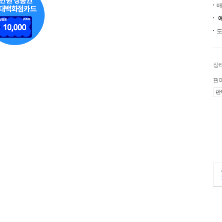
배
도
상
판
판