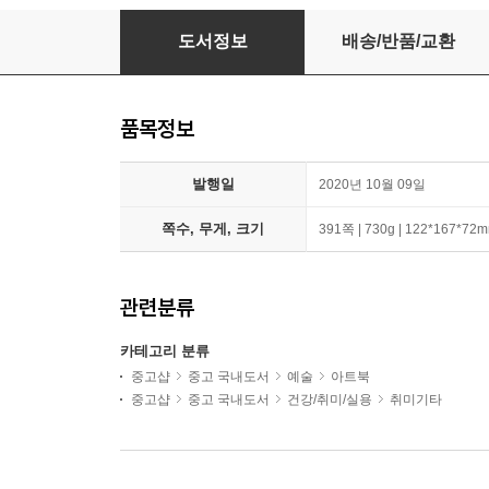
366 탄생석 일력 The Calendar of 366 Birthsto
도서정보
배송/반품/교환
품목정보
발행일
2020년 10월 09일
쪽수, 무게, 크기
391쪽 | 730g | 122*167*72
관련분류
카테고리 분류
중고샵
중고 국내도서
예술
아트북
중고샵
중고 국내도서
건강/취미/실용
취미기타