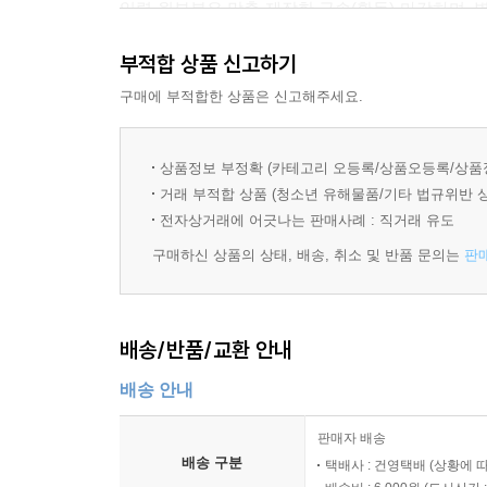
일력 윗부분은 맞춤 제작한 금속(황동) 마감하며, 
하루하루를 오래 음미하실 수 있도록, 탄생석에 담
부적합 상품 신고하기
함께 수록했습니다.
구매에 부적합한 상품은 신고해주세요.
탄생월석은 대항해시대를 지나 18세기에 와 유럽
사람을 지켜준다는 12개의 보석과 여기에 담긴 신
상품정보 부정확 (카테고리 오등록/상품오등록/상품
거래 부적합 상품 (청소년 유해물품/기타 법규위반 
366가지 탄생석 그림은 김윤아 작가의 작품입
전자상거래에 어긋나는 판매사례 : 직거래 유도
뛰어들었고 366일에 달하는 1년의 모든 날에 부
구매하신 상품의 상태, 배송, 취소 및 반품 문의는
판
대한 작가의 꾸준한 관심과 탐구가 집약된 결과물입
원석 그대로인 것, 다른 성분과 섞인 것, 부서진 것,
배송/반품/교환 안내
같지 않은 부드럽고 단단한 탄생석의 세계는 
불러일으킵니다.
배송 안내
생일이 아니어도, 기념일이 아니어도 너무나 많은 
판매자 배송
배송 구분
택배사 : 건영택배 (상황에 