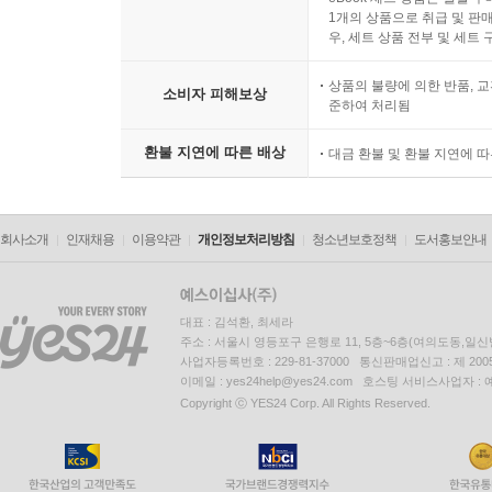
1개의 상품으로 취급 및 판매
우, 세트 상품 전부 및 세트
상품의 불량에 의한 반품, 교
소비자 피해보상
준하여 처리됨
환불 지연에 따른 배상
대금 환불 및 환불 지연에 
회사소개
인재채용
이용약관
개인정보처리방침
청소년보호정책
도서홍보안내
대표 : 김석환, 최세라
주소 : 서울시 영등포구 은행로 11, 5층~6층(여의도동,일신
사업자등록번호 : 229-81-37000 통신판매업신고 : 제 200
이메일 : yes24help@yes24.com 호스팅 서비스사업자 :
Copyright ⓒ YES24 Corp. All Rights Reserved.