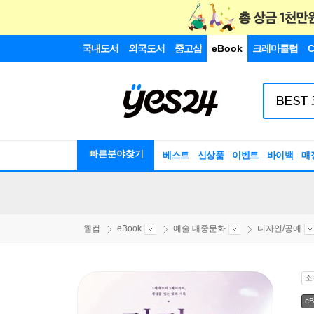
국내도서
외국도서
중고샵
eBook
크레마클럽
C
빠른분야찾기
베스트
신상품
이벤트
바이백
매
웰컴
eBook
예술 대중문화
디자인/공예
소
eB