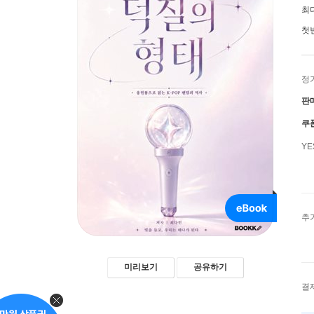
최
첫
정
판
쿠
Y
추
미리보기
공유하기
결