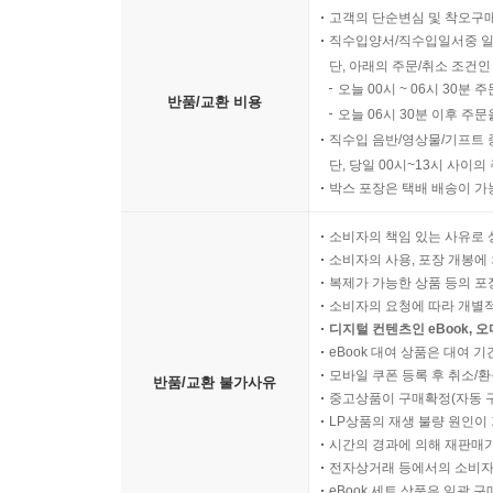
고객의 단순변심 및 착오구
직수입양서/직수입일서중 일
단, 아래의 주문/취소 조건인
오늘 00시 ~ 06시 30분 
반품/교환 비용
오늘 06시 30분 이후 주문
직수입 음반/영상물/기프트 
단, 당일 00시~13시 사이
박스 포장은 택배 배송이 가
소비자의 책임 있는 사유로 
소비자의 사용, 포장 개봉에 
복제가 가능한 상품 등의 포장을 
소비자의 요청에 따라 개별
디지털 컨텐츠인 eBook, 
eBook 대여 상품은 대여 기
모바일 쿠폰 등록 후 취소/환
반품/교환 불가사유
중고상품이 구매확정(자동 
LP상품의 재생 불량 원인이 기
시간의 경과에 의해 재판매가
전자상거래 등에서의 소비자
eBook 세트 상품은 일괄 