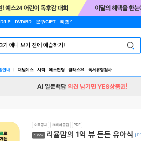
D/LP
DVD/BD
문구
/GIFT
티켓
독서유형검사
장안내
채널예스
사락
예스펀딩
클래스24
RBTI Lab
독서유형검사
AI 일문백답
의견 남기면 YES상품권!
소득공제
크레마클럽
PDF
리율맘의 1억 뷰 든든 유아식
[ P
eBook