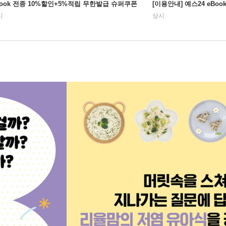
Book 전종 10%할인+5%적립 무한발급 슈퍼쿠폰
[이용안내] 예스24 eBo
시
상시