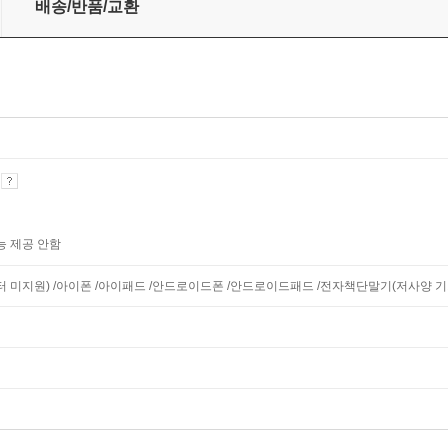
배송/반품/교환
기
능 제공 안함
니터 미지원) /아이폰 /아이패드 /안드로이드폰 /안드로이드패드 /전자책단말기(저사양 기기 