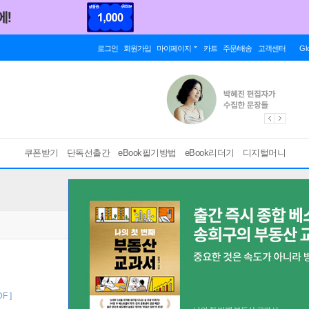
로그인
회원가입
마이페이지
카트
주문/배송
고객센터
Gl
쿠폰받기
단독선출간
eBook필기방법
eBook리더기
디지털머니
DF ]