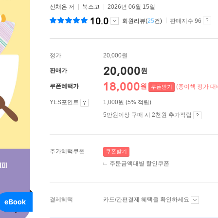
신채은
저
북스고
2026년 06월 15일
10.0
회원리뷰(
25
건)
판매지수 96
정가
20,000원
20,000
원
판매가
18,000
원
쿠폰혜택가
(종이책 정가 대비
쿠폰받기
YES포인트
1,000원 (5% 적립)
5만원이상 구매 시 2천원 추가적립
추가혜택쿠폰
쿠폰받기
주문금액대별 할인쿠폰
결제혜택
카드/간편결제 혜택을 확인하세요