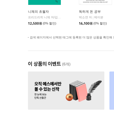
니체의 초월자
독하게 돈 공부
프리드리히 니체 저/김철 편역
히읏
박소연 저
메이븐
|
|
12,500
원
(0% 할인)
16,100
원
(0% 할인)
검색 페이지에서 선택된 태그에 등록된 더 많은 상품을 확인해 
이 상품의 이벤트
(6개)