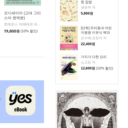
등 집밥
권은주 저
오디세이아 (고대 그리
5,900
원
스어 완역본)
k)
호메로스 저/페테르 파울 루벤스 그림/박문재 역
현대지성
|
[단독] 우리동네 어린
19,800
원
(10% 할인)
이병원 이유식 백과
손수예,조은지 저
22,400
원
가지가 다한 요리
노고은 저
12,600
원
(10% 할인)