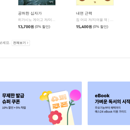
공허한 십자가
내면 근력
히가시노 게이고 저/이선희 역
자음과모음
짐 머피 저/지여울 역
윌북(willboo
|
|
13,700
원
(0% 할인)
15,400
원
(0% 할인)
보세요.
전체보기