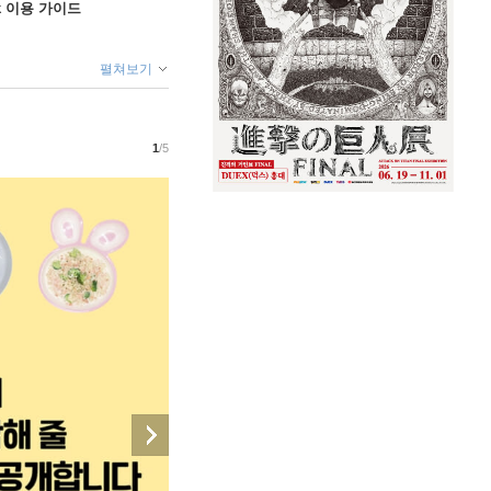
ok 이용 가이드
펼쳐보기
1
/5