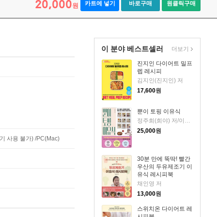
20,000
카트에 넣기
바로구매
원클릭구매
원
이 분야 베스트셀러
더보기
진지인 다이어트 밀프
렙 레시피
김지인(진지인) 저
17,600
원
뿐이 토핑 이유식
정주희(희야) 저/이수진 감수
25,000
원
사용 불가) /PC(Mac)
30분 만에 뚝딱! 빨간
우산의 두유제조기 이
유식 레시피북
채인영 저
13,000
원
스위치온 다이어트 레
시피북