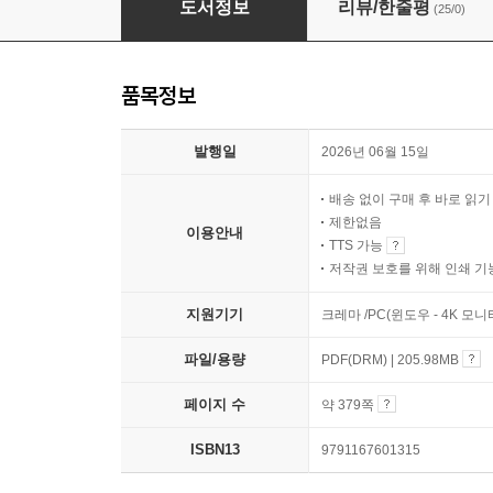
도서정보
리뷰/한줄평
(25/0)
품목정보
발행일
2026년 06월 15일
배송 없이 구매 후 바로 읽
제한없음
이용안내
TTS 가능
저작권 보호를 위해 인쇄 기
지원기기
크레마 /PC(윈도우 - 4K 모
파일/용량
PDF(DRM) | 205.98MB
페이지 수
약 379쪽
ISBN13
9791167601315