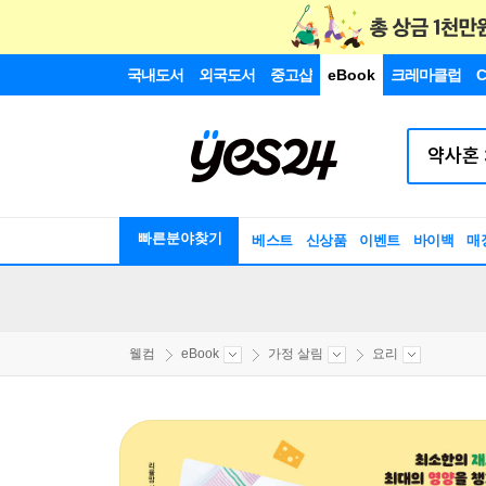
국내도서
외국도서
중고샵
eBook
크레마클럽
C
빠른분야찾기
베스트
신상품
이벤트
바이백
매
웰컴
eBook
가정 살림
요리