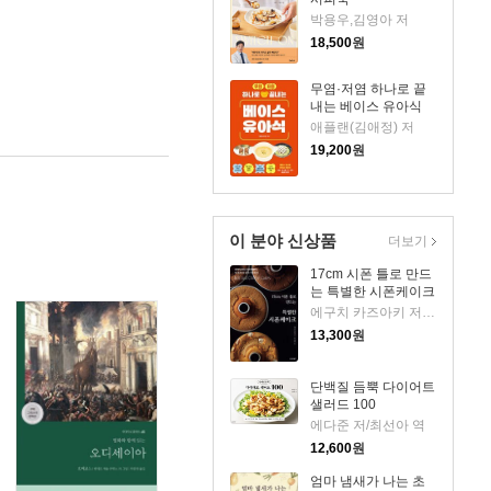
박용우,김영아 저
18,500
원
무염·저염 하나로 끝
내는 베이스 유아식
애플랜(김애정) 저
19,200
원
이 분야 신상품
더보기
17cm 시폰 틀로 만드
는 특별한 시폰케이크
에구치 카즈아키 저/최선아 역
13,300
원
단백질 듬뿍 다이어트
샐러드 100
에다준 저/최선아 역
12,600
원
엄마 냄새가 나는 초