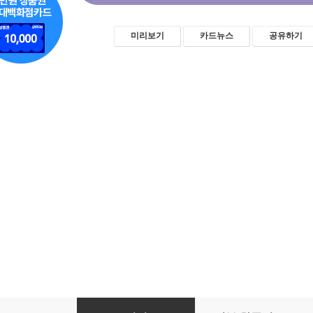
미리보기
카드뉴스
공유하기
리율맘의 1억 뷰 든든 유아식