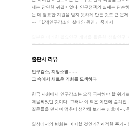
제는 당연한 귀결이었다. 인구정책의 실패는 단순히
는 데 필요한 지원을 받지 못하게 만든 것도 큰 문제
--- 「1장|인구감소의 실태와 원인」 중에서
일본은 이러한 필요인구 개념을 활용한 ‘생활인구’
고 있다. 일본 시코쿠 지방의 도쿠시마현 가미야마
유치와 재택근무 지원을 통해 외부 인력이 일정 기
출판사 리뷰
지속적으로 유지되는 성과를 거두었다.
인구감소, 지방소멸……
--- 「4장|인구감소 시대를 살아가는 슬기로운 정책 전환」
그 속에서 새로운 기회를 모색하다
한국 사회에서 인구감소는 오직 극복해야 할 위기로
매몰되었던 것이다. 그러나 이 책은 이면에 숨겨진
질문들을 던지며 멈추어 생각해 보라는 신호이자, 
일상에서의 변화는 어떠할 것인가? 쾌적한 주거지