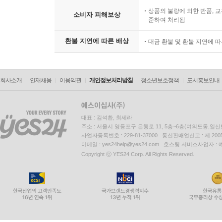
상품의 불량에 의한 반품, 교
소비자 피해보상
준하여 처리됨
환불 지연에 따른 배상
대금 환불 및 환불 지연에 
회사소개
인재채용
이용약관
개인정보처리방침
청소년보호정책
도서홍보안내
대표 : 김석환, 최세라
주소 : 서울시 영등포구 은행로 11, 5층~6층(여의도동,일신
사업자등록번호 : 229-81-37000 통신판매업신고 : 제 200
이메일 : yes24help@yes24.com 호스팅 서비스사업자 :
Copyright ⓒ YES24 Corp. All Rights Reserved.