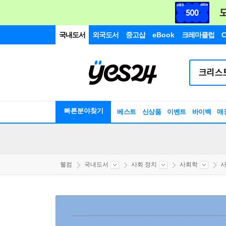
국내도서
외국도서
중고샵
eBook
크레마클럽
C
빠른분야찾기
베스트
신상품
이벤트
바이백
매
웰컴
국내도서
사회 정치
사회학