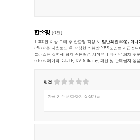
비로소 우리는 전환의 문턱을 넘을 것이다.
논점은 인구감소라는 결과 자체가 아니라 변화 속
속에서 고민 중일 독자들을 위하여 실질적인 안내를 
한줄평
(0건)
모두에게, 이 책은 학문적 통찰과 새로운 사회에 대
1,000원 이상 구매 후 한줄평 작성 시
일반회원 50원, 마니
eBook은 다운로드 후 작성한 리뷰만 YES포인트 지급됩니
이 책은 총 4장으로 구성된다. 인구감소라는 현실
클래스는 첫번째 회차 주문확정 시점부터 마지막 회차 주문
다루었다.
eBook 페이백, CD/LP, DVD/Blu-ray, 패션 및 판매금
1장 “인구감소의 실태와 원인”에서는 대한민국이
감소와 고령화 심화 등 인구구조의 변화를 짚어보고,
평점
사회경제적 요인들을 심층적으로 고찰했다.
한글 기준 50자까지 작성가능
2장 “인구감소의 영향과 대응”은 노동력 부족, 
다룬다. 특히 인구감소를 오직 극복해야 할 위기로
가시화하고 대전환을 요구하는 경고음으로 재정의
3장 “인구감소에 따른 변화와 새로운 기회”에서는 