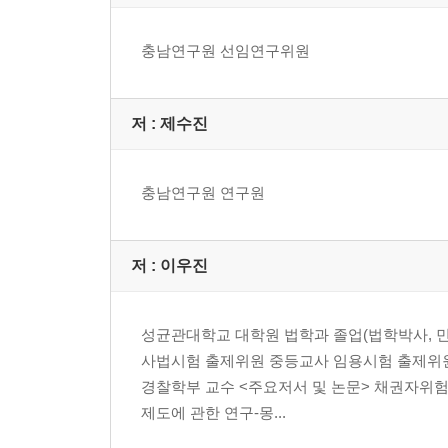
4. 공간 재구성과 도시 변화
5. 지역사회와 공동체 활성화
충남연구원 선임연구위원
6. 경제적 기회와 지속가능성
7. 포용 사회의 기반 마련
8. 다양성의 수용
저 :
제수진
9. 교육과 자기 계발
10. 인구감소에 따른 변화와 도전 과제
충남연구원 연구원
4장 | 인구감소 시대를 살아가는 슬기로운 정책 전
1. 도시 및 공간 분야
저 :
이우진
2. 경제와 재정 분야
3. 사회 및 인구 분야
성균관대학교 대학원 법학과 졸업(법학박사,
4. 교육 및 인재 분야
사법시험 출제위원 중등교사 임용시험 출제위원
경찰학부 교수 <주요저서 및 논문> 채권자위
제도에 관한 연구-몽...