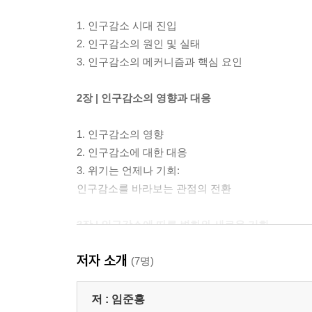
1. 인구감소 시대 진입
2. 인구감소의 원인 및 실태
3. 인구감소의 메커니즘과 핵심 요인
2장 | 인구감소의 영향과 대응
1. 인구감소의 영향
2. 인구감소에 대한 대응
3. 위기는 언제나 기회:
인구감소를 바라보는 관점의 전환
3장 | 인구감소에 따른 변화와 새로운 기회
저자 소개
1. 생활환경의 질적 향상
(7명)
2. 삶의 방식과 기회의 변화
3. 환경 회복과 삶의 질 향상
저 :
임준홍