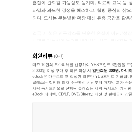
혼잡이 완화될 가능성도 생기며, 의료와 교육 등
과밀과 과도한 경쟁을 해소하고, 웰빙 중심의 삶으
되며, 도시는 무분별한 확장 대신 유휴 공간을 활용
결국 이 책은 인구감소를 단순한 손실이 아닌, ‘성
시대를 가능성의 눈으로 발견하게 하고, 무너지는 것
회원리뷰
위기가 아닌 기회의 조건,
(0건)
과잉 경쟁 시대를 지나 마주할 새로운 사회!
매주 10건의 우수리뷰를 선정하여 YES포인트 3만원을 드
3,000원 이상 구매 후 리뷰 작성 시
일반회원 300원, 마니아
eBook은 다운로드 후 작성한 리뷰만 YES포인트 지급됩니
인구감소는 이제 단순한 통계적 경고나 먼 미래의
클래스는 첫번째 회차 주문확정 시점부터 마지막 회차 주문
것은 인구감소가 갑작스러운 사건이 아니라 오랜
사락 독서모임으로 진행된 클래스는 사락 독서모임 게시판
되었다는 점이다.
eBook 페이백, CD/LP, DVD/Blu-ray, 패션 및 판매금
따라서 이제는 인구감소를 거부하거나 과거의 성장
할 때다. 사회의 목표를 인구수나 성장률 같은 총
도시는 더 커지는 대신 적정 규모를 찾는 ‘축소도시