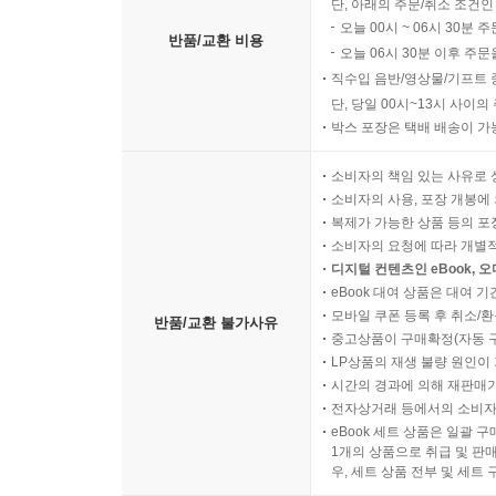
단, 아래의 주문/취소 조건인
오늘 00시 ~ 06시 30분 
반품/교환 비용
오늘 06시 30분 이후 주문
직수입 음반/영상물/기프트 
단, 당일 00시~13시 사이
박스 포장은 택배 배송이 가
소비자의 책임 있는 사유로 
소비자의 사용, 포장 개봉에 
복제가 가능한 상품 등의 포장을 
소비자의 요청에 따라 개별
디지털 컨텐츠인 eBook, 
eBook 대여 상품은 대여 기
모바일 쿠폰 등록 후 취소/환
반품/교환 불가사유
중고상품이 구매확정(자동 
LP상품의 재생 불량 원인이 기
시간의 경과에 의해 재판매가
전자상거래 등에서의 소비자
eBook 세트 상품은 일괄 
1개의 상품으로 취급 및 판매
우, 세트 상품 전부 및 세트