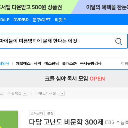
D/LP
DVD/BD
문구
/GIFT
티켓
장안내
채널예스
사락
예스펀딩
클래스24
독서유형검사
여
RBTI Lab
독서유형검사
크클 심야 독서 모임
OPEN
고1ㆍ2 문제집
국어(고1,2) 문...
소득공제
분철
다담 고난도 비문학 300제
EBS 수능