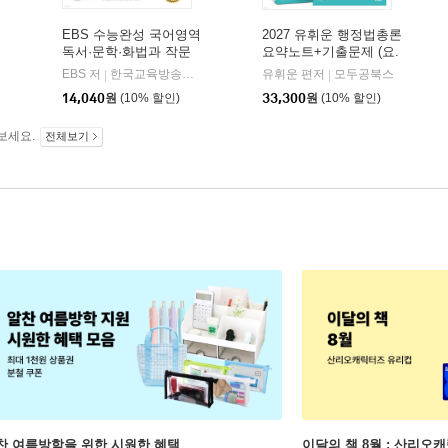
EBS 수능완성 국어영역
2027 유휘운 행정법총론
독서·문학·화법과 작문
요약노트+기출문제 (요.
(2026년)
플.)
비상교육
EBS 저
한국교육방송공사
유휘운 편저
모두공북스
|
|
|
14,040
원
(10% 할인)
33,300
원
(10% 할인)
보세요.
전체보기
찬 여름방학을 위한 시원한 혜택
이달의 책 8월 : 산리오