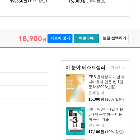
19,350
원
(10% 할인)
15,300
원
(10% 할인)
18,900
카트에 넣기
바로구매
분철 선택하기
원
이 분야 베스트셀러
더보기
EBS 윤혜정의 개념의
나비효과 입문 편 1권
문학 (2026년용)
윤혜정 저
15,300
원
(10% 할인)
예비 매3비 매일 지문
3개씩 공부하는 비문
학 독서 기출
안인숙 저
17,100
원
(10% 할인)