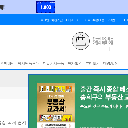
로그인
회원가입
마이페이지
카트
주문/배송
고객센터
Gl
름방학혜택
예사단독판매
이달의사은품
특가할인
추천도서
대량/법인
특강 독서 연계 × 수능형 LEET 문제집