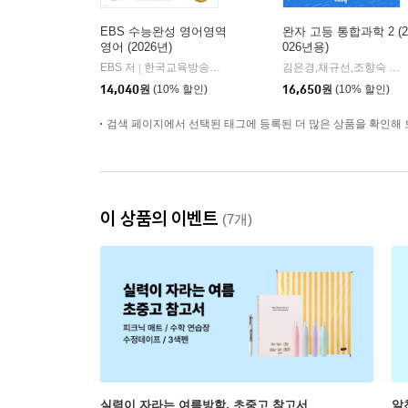
EBS 수능완성 영어영역
완자 고등 통합과학 2 (2
영어 (2026년)
026년용)
EBS 저
한국교육방송공사
김은경,채규선,조향숙 등저
|
14,040
원
(10% 할인)
16,650
원
(10% 할인)
검색 페이지에서 선택된 태그에 등록된 더 많은 상품을 확인해 
이 상품의 이벤트
(7개)
실력이 자라는 여름방학, 초중고 참고서
알