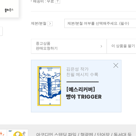
배송비 : 무료
제본/분철
제본/분철 여부를 선택해주세요. (필수)
중고상품
이 상품을 팔기
판매요청하기
김은성 작가
친필 메시지 수록
---------------
[예스리커버]
빵야 TRIGGER