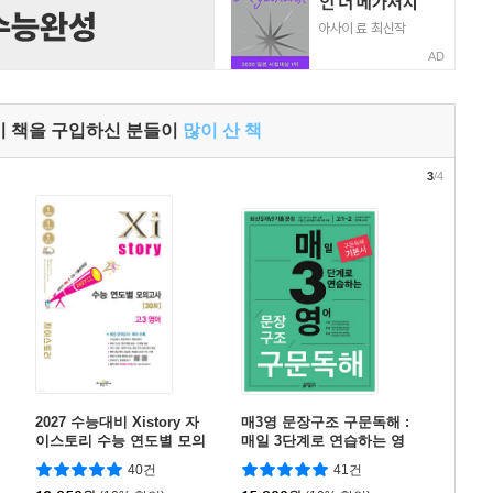
AD
이 책을 구입하신 분들이
많이 산 책
3
/4
2027 수능대비 Xistory 자
매3영 문장구조 구문독해 :
이스토리 수능 연도별 모의
매일 3단계로 연습하는 영
고사 고3 영어 (2026년)
어 문장구조 구문독해
40건
41건