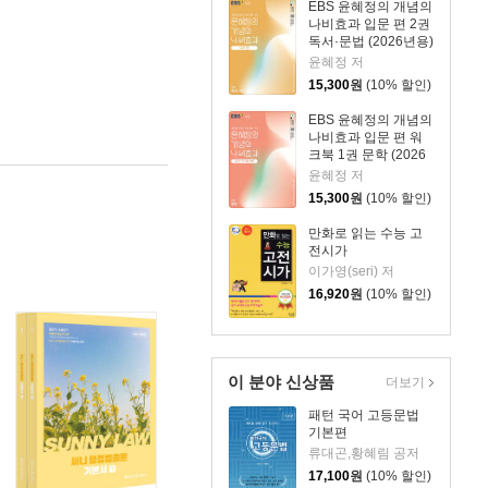
EBS 윤혜정의 개념의
나비효과 입문 편 2권
독서·문법 (2026년용)
윤혜정 저
15,300
원
(10% 할인)
EBS 윤혜정의 개념의
나비효과 입문 편 워
크북 1권 문학 (2026
년용)
윤혜정 저
15,300
원
(10% 할인)
만화로 읽는 수능 고
전시가
이가영(seri) 저
16,920
원
(10% 할인)
이 분야 신상품
더보기
패턴 국어 고등문법
기본편
류대곤,황혜림 공저
17,100
원
(10% 할인)