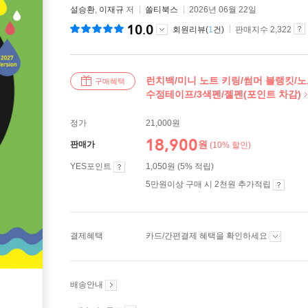
설승환
,
이재규
저
쏠티북스
2026년 06월 22일
10.0
회원리뷰(
1
건)
판매지수 2,322
런치백/미니 노트 키링/썸머 블랭킷/
구매혜택
수정테이프/3색펜/젤펜(포인트 차감)
정가
21,000원
18,900
원
판매가
(10% 할인)
YES포인트
1,050원 (5% 적립)
5만원이상 구매 시 2천원 추가적립
결제혜택
카드/간편결제 혜택을 확인하세요
배송안내