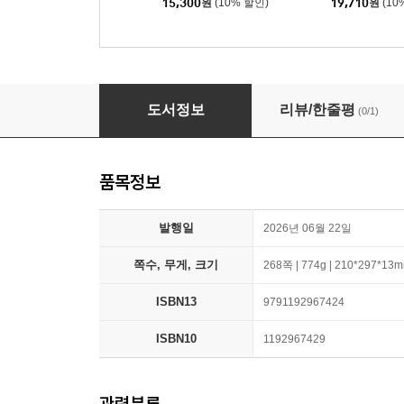
15,300
원
(10% 할인)
19,710
원
(10
다담 고난도 비문학 300제
도서정보
리뷰/한줄평
(0/1)
품목정보
발행일
2026년 06월 22일
쪽수, 무게, 크기
268쪽 | 774g | 210*297*13
ISBN13
9791192967424
ISBN10
1192967429
관련분류