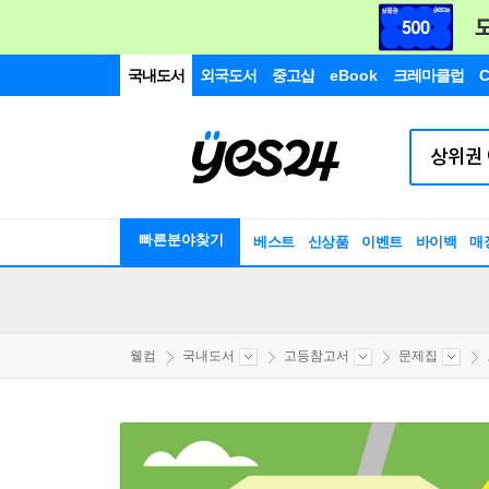
국내도서
외국도서
중고샵
eBook
크레마클럽
C
빠른분야찾기
베스트
신상품
이벤트
바이백
매
웰컴
국내도서
고등참고서
문제집