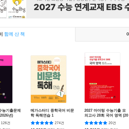
들이
함께 산 책
텅 수능기출문제
메가스터디 중학국어 비문
2027 마더텅 수능기출 모
2026년)
학 독해연습 1
의고사 28회 국어 영역 (20
26년)
126건
274건
20건