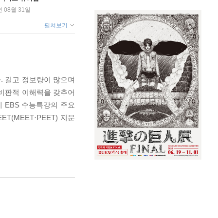
년 08월 31일
펼쳐보기
. 길고 정보량이 많으며
 비판적 이해력을 갖추어
에 EBS 수능특강의 주요
(MEET·PEET) 지문