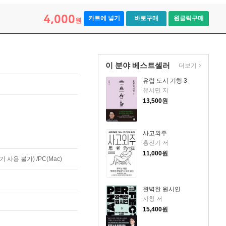
4,000
카트에 넣기
바로구매
원클릭구매
원
이 분야 베스트셀러
더보기
유럽 도시 기행 3
유시민 저
13,500
원
사고외주
홍진기 저
11,000
원
사용 불가) /PC(Mac)
완벽한 원시인
자청 저
15,400
원