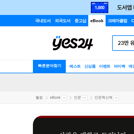
국내도서
외국도서
중고샵
eBook
크레마클럽
C
빠른분야찾기
베스트
신상품
이벤트
바이백
매
웰컴
eBook
인문
인문학산책