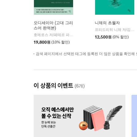
오디세이아 (고대 그리
니체의 초월자
스어 완역본)
프리드리히 니체 저/김철 편역
호메로스 저/페테르 파울 루벤스 그림/박문재 역
현대지성
|
12,500
원
(0% 할인)
19,800
원
(10% 할인)
검색 페이지에서 선택된 태그에 등록된 더 많은 상품을 확인해 
이 상품의 이벤트
(6개)