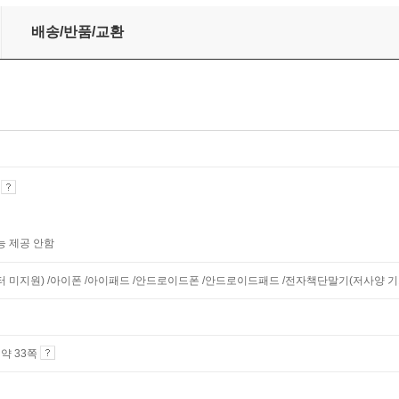
20문장
배송/반품/교환
기
능 제공 안함
니터 미지원) /아이폰 /아이패드 /안드로이드폰 /안드로이드패드 /전자책단말기(저사양 기기 
4 약 33쪽