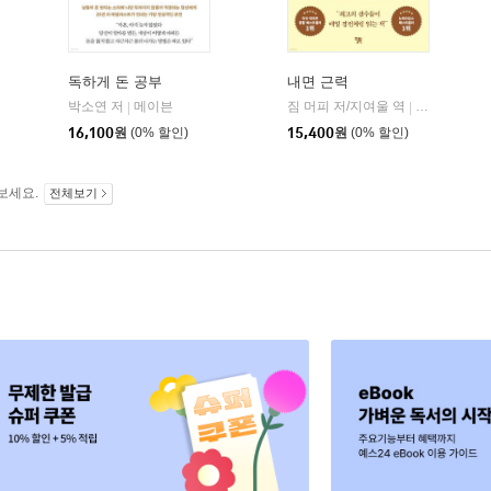
독하게 돈 공부
내면 근력
히읏
박소연 저
메이븐
짐 머피 저/지여울 역
윌북(willboo
|
|
|
16,100
원
(0% 할인)
15,400
원
(0% 할인)
보세요.
전체보기