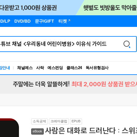
D/LP
DVD/BD
문구
/GIFT
티켓
장안내
채널예스
사락
예스펀딩
클래스24
독서유형검사
RBTI Lab
독서유형검사
주말에는 더욱 알뜰하게!
최대 2,000원 상품권 받으
소득공제
크레마클럽
EPUB
사람은 대화로 드러난다 : 스위
eBook