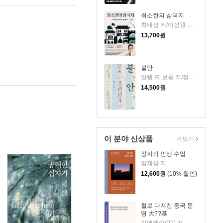
최소한의 삼국지
최태성 저/이성원 감수
13,700
원
불안
알랭 드 보통 저/정영목 역
14,500
원
이 분야 신상품
더보기
장자의 인생 수업
임재성 저
12,600
원
(10% 할인)
철로 다져진 중국 문
명 大??基