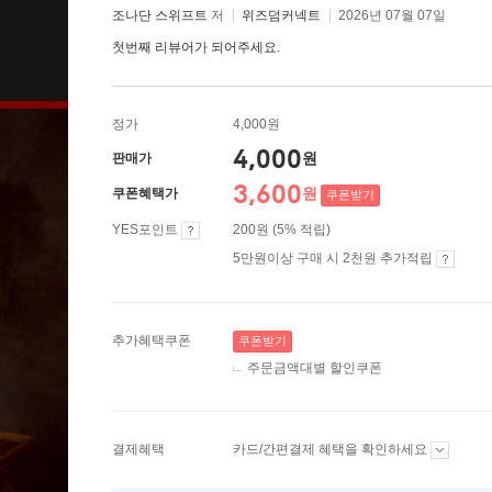
조나단 스위프트
저
위즈덤커넥트
2026년 07월 07일
첫번째 리뷰어가 되어주세요.
정가
4,000원
4,000
원
판매가
3,600
원
쿠폰혜택가
쿠폰받기
YES포인트
200원 (5% 적립)
5만원이상 구매 시 2천원 추가적립
추가혜택쿠폰
쿠폰받기
주문금액대별 할인쿠폰
결제혜택
카드/간편결제 혜택을 확인하세요