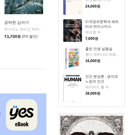
치엔웨이(??) 저
24,000
원
미국장르문학과 패트
공허한 십자가
리셔 하이스미스
k)
히가시노 게이고 저/이선희 역
자음과모음
|
박순영 저
13,700
원
(0% 할인)
7,000
원
좋은 인생 실험실
웬디 제하나라 트레메인 저/황근하 역
16,000
원
인간 본성론 : 생각과
느낌의 인간
데이비드 흄 저
38,000
원