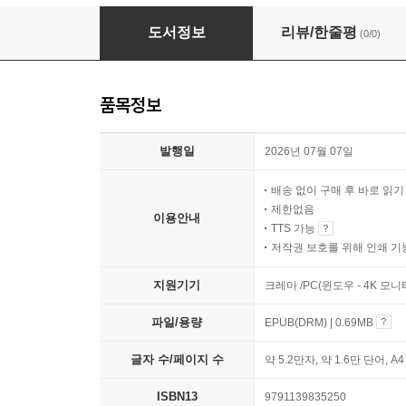
사람은 대화로 드러난다 : 스위프트의 인간 이해 
도서정보
리뷰/한줄평
(0/0)
품목정보
발행일
2026년 07월 07일
배송 없이 구매 후 바로 읽
제한없음
이용안내
TTS 가능
저작권 보호를 위해 인쇄 기
지원기기
크레마 /PC(윈도우 - 4K 모
파일/용량
EPUB(DRM) | 0.69MB
글자 수/페이지 수
약 5.2만자, 약 1.6만 단어, A
ISBN13
9791139835250