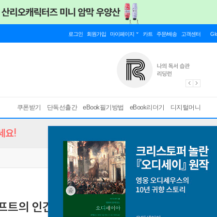
로그인
회원가입
마이페이지
카트
주문/배송
고객센터
Gl
쿠폰받기
단독선출간
eBook필기방법
eBook리더기
디지털머니
세요!
프트의 인간 이해 20문장
[ EPUB ]