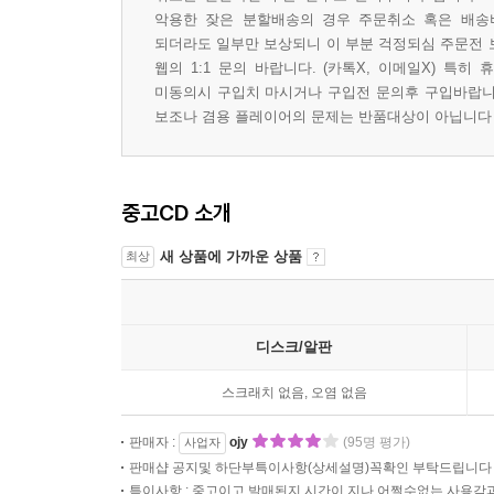
악용한 잦은 분할배송의 경우 주문취소 혹은 배송
되더라도 일부만 보상되니 이 부분 걱정되심 주문전 
웹의 1:1 문의 바랍니다. (카톡X, 이메일X) 
미동의시 구입치 마시거나 구입전 문의후 구입바랍니다 
보조나 겸용 플레이어의 문제는 반품대상이 아닙니다
중고CD 소개
새 상품에 가까운 상품
최상
디스크/알판
스크래치 없음, 오염 없음
판매자 :
ojy
(95명 평가)
사업자
판매샵 공지및 하단부특이사항(상세설명)꼭확인 부탁드립니다
특이사항 : 중고이고 발매된지 시간이 지나 어쩔수없는 사용감