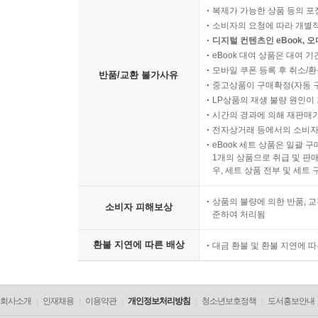
복제가 가능한 상품 등의 포장을 
소비자의 요청에 따라 개별
디지털 컨텐츠인 eBook, 
eBook 대여 상품은 대여 기
모바일 쿠폰 등록 후 취소/환
반품/교환 불가사유
중고상품이 구매확정(자동 
LP상품의 재생 불량 원인이 기
시간의 경과에 의해 재판매가
전자상거래 등에서의 소비자
eBook 세트 상품은 일괄 
1개의 상품으로 취급 및 판매
우, 세트 상품 전부 및 세트
상품의 불량에 의한 반품, 교
소비자 피해보상
준하여 처리됨
환불 지연에 따른 배상
대금 환불 및 환불 지연에 
회사소개
인재채용
이용약관
개인정보처리방침
청소년보호정책
도서홍보안내