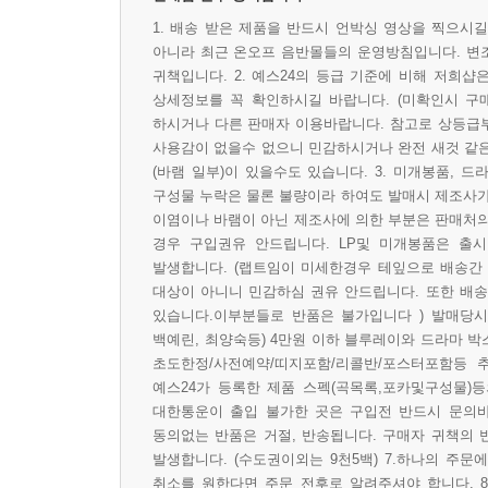
1. 배송 받은 제품을 반드시 언박싱 영상을 찍으시
아니라 최근 온오프 음반몰들의 운영방침입니다. 변
귀책입니다. 2. 예스24의 등급 기준에 비해 저희샵
상세정보를 꼭 확인하시길 바랍니다. (미확인시 구
하시거나 다른 판매자 이용바랍니다. 참고로 상등급
사용감이 없을수 없으니 민감하시거나 완전 새것 같은
(바램 일부)이 있을수도 있습니다. 3. 미개봉품, 
구성물 누락은 물론 불량이라 하여도 발매시 제조사가
이염이나 바램이 아닌 제조사에 의한 부분은 판매처의
경우 구입권유 안드립니다. LP및 미개봉품은 출시
발생합니다. (랩트임이 미세한경우 테잎으로 배송간
대상이 아니니 민감하심 권유 안드립니다. 또한 배송
있습니다.이부분들로 반품은 불가입니다 ) 발매당시
백예린, 최양숙등) 4만원 이하 블루레이와 드라마 박
초도한정/사전예약/띠지포함/리콜반/포스터포함등 
예스24가 등록한 제품 스펙(곡목록,포카및구성물)등
대한통운이 출입 불가한 곳은 구입전 반드시 문의
동의없는 반품은 거절, 반송됩니다. 구매자 귀책의
발생합니다. (수도권이외는 9천5백) 7.하나의 주
취소를 원한다면 주문 전후로 알려주셔야 합니다. 