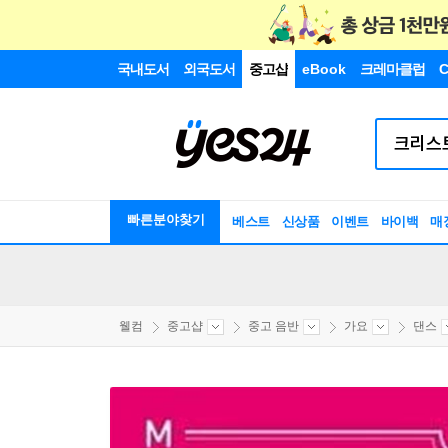
국내도서
외국도서
중고샵
eBook
크레마클럽
C
빠른분야찾기
베스트
신상품
이벤트
바이백
매
웰컴
중고샵
중고 음반
가요
댄스