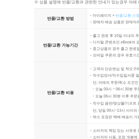
※ 상품 설명에 반품/교환과 관련한 안내가 있는경우 아래 
마이페이지 >
반품/교환 신청
반품/교환 방법
판매자 배송 상품은 판매자와
출고 완료 후 10일 이내의 
디지털 콘텐츠인 eBook의 
반품/교환 가능기간
중고상품의 경우 출고 완료일
모바일 쿠폰의 경우 유효기간(
고객의 단순변심 및 착오구
직수입양서/직수입일서중 일
단, 아래의 주문/취소 조건인
오늘 00시 ~ 06시 30분 
반품/교환 비용
오늘 06시 30분 이후 주문
직수입 음반/영상물/기프트 
단, 당일 00시~13시 사이
박스 포장은 택배 배송이 가
소비자의 책임 있는 사유로 
소비자의 사용, 포장 개봉에 