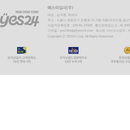
대표 : 김석환, 최세라
주소 : 서울시 영등포구 은행로 11, 5층~6층(여의도동,일신
사업자등록번호 : 229-81-37000 통신판매업신고 : 제 200
이메일 : yes24help@yes24.com 호스팅 서비스사업자 :
Copyright ⓒ YES24 Corp. All Rights Reserved.