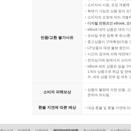
소비자의 사용, 포장 개봉에 
복제가 가능한 상품 등의 포장을 
소비자의 요청에 따라 개별
디지털 컨텐츠인 eBook, 
eBook 대여 상품은 대여 기
모바일 쿠폰 등록 후 취소/환
반품/교환 불가사유
중고상품이 구매확정(자동 
LP상품의 재생 불량 원인이 기
시간의 경과에 의해 재판매가
전자상거래 등에서의 소비자
eBook 세트 상품은 일괄 
1개의 상품으로 취급 및 판매
우, 세트 상품 전부 및 세트
상품의 불량에 의한 반품, 교
소비자 피해보상
준하여 처리됨
환불 지연에 따른 배상
대금 환불 및 환불 지연에 
회사소개
인재채용
이용약관
개인정보처리방침
청소년보호정책
도서홍보안내