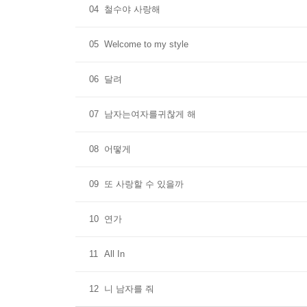
04
철수야 사랑해
05
Welcome to my style
06
달려
07
남자는여자를귀찮게 해
08
어떻게
09
또 사랑할 수 있을까
10
연가
11
All In
12
니 남자를 줘