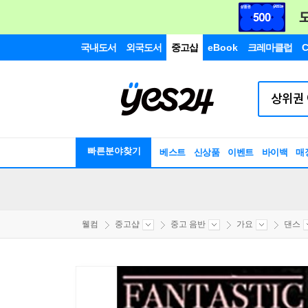
국내도서
외국도서
중고샵
eBook
크레마클럽
C
빠른분야찾기
베스트
신상품
이벤트
바이백
매
웰컴
중고샵
중고 음반
가요
댄스