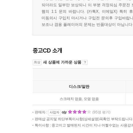
되더라도 일부만 보상되니 이 부분 걱정되심 주문전 
웹의 1:1 문의 바랍니다. (카톡X, 이메일X) 
미동의시 구입치 마시거나 구입전 문의후 구입바랍니다 
보조나 겸용 플레이어의 문제는 반품대상이 아닙니다
중고CD 소개
새 상품에 가까운 상품
최상
디스크/알판
스크래치 없음, 오염 없음
판매자 :
ojy
(95명 평가)
사업자
판매샵 공지및 하단부특이사항(상세설명)꼭확인 부탁드립니다
특이사항 : 중고이고 발매된지 시간이 지나 어쩔수없는 사용감