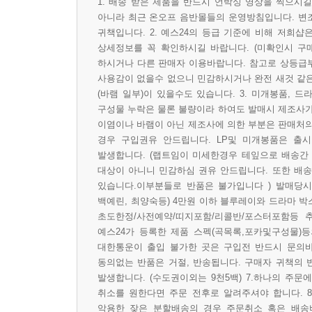
1. 배송 받은 제품을 반드시 언박싱 영상을 찍으시
아니라 최근 온오프 음반몰들의 운영방침입니다. 변
귀책입니다. 2. 예스24의 등급 기준에 비해 저희샵
상세정보를 꼭 확인하시길 바랍니다. (미확인시 구
하시거나 다른 판매자 이용바랍니다. 참고로 상등급
사용감이 없을수 없으니 민감하시거나 완전 새것 같은
(바램 일부)이 있을수도 있습니다. 3. 미개봉품, 
구성물 누락은 물론 불량이라 하여도 발매시 제조사가
이염이나 바램이 아닌 제조사에 의한 부분은 판매처의
경우 구입권유 안드립니다. LP및 미개봉품은 출시
발생합니다. (랩트임이 미세한경우 테잎으로 배송간
대상이 아니니 민감하심 권유 안드립니다. 또한 배송
있습니다.이부분들로 반품은 불가입니다 ) 발매당시
백예린, 최양숙등) 4만원 이하 블루레이와 드라마 박
초도한정/사전예약/띠지포함/리콜반/포스터포함등 
예스24가 등록한 제품 스펙(곡목록,포카및구성물)등
대한통운이 출입 불가한 곳은 구입전 반드시 문의
동의없는 반품은 거절, 반송됩니다. 구매자 귀책의
발생합니다. (수도권이외는 9천5백) 7.하나의 주
취소를 원한다면 주문 전후로 알려주셔야 합니다. 
악용한 잦은 분할배송의 경우 주문취소 혹은 배송