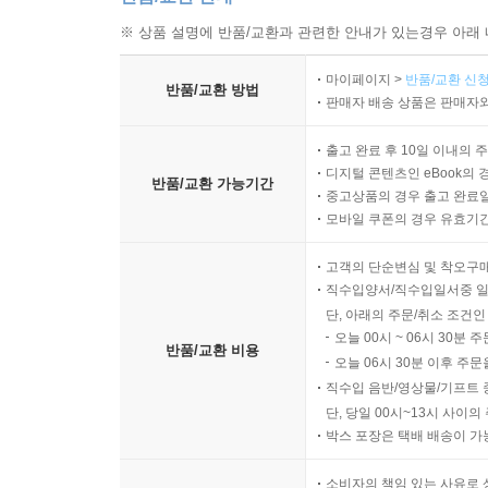
※ 상품 설명에 반품/교환과 관련한 안내가 있는경우 아래 
마이페이지 >
반품/교환 신청
반품/교환 방법
판매자 배송 상품은 판매자와
출고 완료 후 10일 이내의 
디지털 콘텐츠인 eBook의 
반품/교환 가능기간
중고상품의 경우 출고 완료일
모바일 쿠폰의 경우 유효기간(
고객의 단순변심 및 착오구
직수입양서/직수입일서중 일
단, 아래의 주문/취소 조건인
오늘 00시 ~ 06시 30분 
반품/교환 비용
오늘 06시 30분 이후 주문
직수입 음반/영상물/기프트 
단, 당일 00시~13시 사이
박스 포장은 택배 배송이 가
소비자의 책임 있는 사유로 