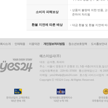
상품의 불량에 의한 반품, 교
소비자 피해보상
준하여 처리됨
환불 지연에 따른 배상
대금 환불 및 환불 지연에 
회사소개
인재채용
이용약관
개인정보처리방침
청소년보호정책
도서홍보안내
대표 : 김석환, 최세라
주소 : 서울시 영등포구 은행로 11, 5층~6층(여의도동,일신
사업자등록번호 : 229-81-37000 통신판매업신고 : 제 200
이메일 : yes24help@yes24.com 호스팅 서비스사업자 :
Copyright ⓒ YES24 Corp. All Rights Reserved.