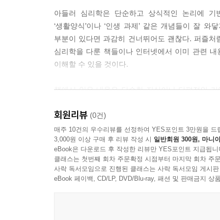
‘자연적 결과’란 아이의 경험을 가로막지 않고, 그 
아들러 심리학은 단순하고 상식적인 논리에 기반
다면, 그 친구가 다음에는 함께 놀자고 하지 않을 
‘생활양식’이나 ‘인생 과제’ 같은 개념들이 잘 와
중간에 나서서 지적하거나 해결하려 들면, 아이가 스
부분이 있다면 과감히 건너뛰어도 괜찮다. 퍼즐처럼
따른 결과를 직접 경험하도록 하는 방법이 바로 ‘자
심리학을 다룬 책들이나 인터넷에서 이미 관련 내용
--- 「제3장_ 우리의 고민과 아들러 심리학 - 친구
이해할 수 있을 것이다.
원인론은 기계 고장처럼 구조적 문제를 설명하는 
책에서 읽은 내용은 단순한 지식이나 단편적인 기억
니다. 목적론은 사람이 어떤 목적을 향해 행동한다고
피와 살이 되어 여러분의 삶과 사고에 실제로 도움이
가?”로 이어지고, 문제를 해결하기도 쉬워집니다. 
회원리뷰
(0건)
수 없지만, 미래는 자신의 선택으로 바꿀 수 있다는
아들러 심리학은 폭 넓은 영역을 다루고 있어 누구에
매주 10건의 우수리뷰를 선정하여 YES포인트 3만원을 드
--- 「제4장_ 아들러, 그 삶과 심리학」 중에서
3,000원 이상 구매 후 리뷰 작성 시
일반회원 300원, 마니아
전문가 등 누구나 활용할 수 있다는 뜻이며, ‘어떤 
eBook은 다운로드 후 작성한 리뷰만 YES포인트 지급됩니
있다는 의미다. 다소 과장처럼 들릴지도 모르지
마음과 몸, 의식과 무의식 역시 둘로 나뉜 별개의 것
클래스는 첫번째 회차 주문확정 시점부터 마지막 회차 주문
심리학을 연구했다. 그 덕분에 그의 심리학은 다
사락 독서모임으로 진행된 클래스는 사락 독서모임 게시판
들지 않는다’는 것은 마음과 몸이 함께 ‘공부하고 
적용해 보자.
eBook 페이백, CD/LP, DVD/Blu-ray, 패션 및 판매금
심리학(Individual Psychology)’이라는 이름을 
는 의미를 담고 있습니다. 즉, 분리할 수 없는 
이 책은 4개 장으로 구성되어 있다. 제1장에서는
아들러가 남긴 이론과 말들을 우리 삶에 활용하는 
--- 「제4장_ 아들러, 그 삶과 심리학」 중에서