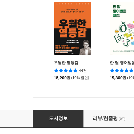
우월한 열등감
한 달 영어발
44건
18,900
원
(10% 할인)
15,300
원
(10
개념이 술술! 이해가 쏙쏙! 아들러 심리학
도서정보
리뷰/한줄평
(0/0)