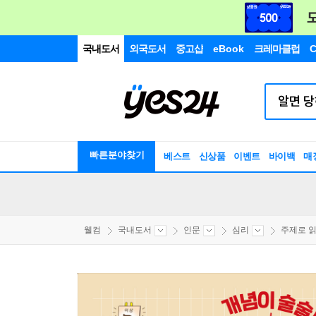
국내도서
외국도서
중고샵
eBook
크레마클럽
C
빠른분야찾기
베스트
신상품
이벤트
바이백
매
웰컴
국내도서
인문
심리
주제로 읽는