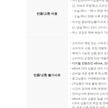
직수입양서/직수입일서중 일
단, 아래의 주문/취소 조건인
오늘 00시 ~ 06시 30분 
반품/교환 비용
오늘 06시 30분 이후 주문
직수입 음반/영상물/기프트 
단, 당일 00시~13시 사이
박스 포장은 택배 배송이 가
소비자의 책임 있는 사유로 
소비자의 사용, 포장 개봉에 
복제가 가능한 상품 등의 포장을 
소비자의 요청에 따라 개별
디지털 컨텐츠인 eBook, 
eBook 대여 상품은 대여 기
모바일 쿠폰 등록 후 취소/환
반품/교환 불가사유
중고상품이 구매확정(자동 
LP상품의 재생 불량 원인이 기
시간의 경과에 의해 재판매가
전자상거래 등에서의 소비자
eBook 세트 상품은 일괄 
1개의 상품으로 취급 및 판매
우, 세트 상품 전부 및 세트