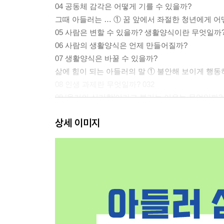
04 공동체 감각은 어떻게 기를 수 있을까?
그때 아들러는 … ① 꿈 앞에서 좌절한 청년에게 어
05 사람은 변할 수 있을까? 생활양식이란 무엇일까
06 사람의 생활양식은 언제 만들어질까?
07 생활양식은 바꿀 수 있을까?
삶에 힘이 되는 아들러의 말 ① 불안해 보이게 행동
08 인생 과제란 무엇일까? 032
09 ‘용기의 심리학’이라고 불리는 이유는 무엇일까?
삶에 힘이 되는 아들러의 말 ② 사람이 변하기에 너
상세 이미지
아들러의 맨얼굴 ① 일중독이었던 아들러의 휴식 
제2장 우리의 고민과 아들러 심리학_마음과 일
01 감정에 휩쓸리고 나서 늘 후회해요
02 무심코 감정에 휩쓸려서 버럭 화를 내요
03 슬퍼지면 곧바로 눈물이 흘러요
04 갑자기 무력감이 밀려올 때가 있어요
05 일 잘하는 동료와 비교하며 열등감을 느껴요