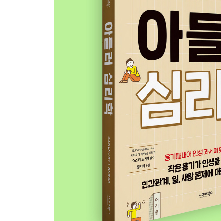
19 동료와 의견이 맞지 않아 힘들어요
20 날이 선 말로 상대를 몰아붙이게 돼요
그때 아들러는… ③ 수학을 어려워하던 아이를 바꾼
21 나도 모르게 나 자신을 과장해요
22 무심코 다른 사람에 대한 험담을 하기도 해요
삶에 힘이 되는 아들러의 말 ⑤ 용기를 약 한 숟가락
23 일을 그만두면 내 가치가 사라질까 봐 불안해요
24 일이 삶의 전부가 되어 버렸어요
25 일이 너무 힘들어서 출근하기가 싫어요
26 이직을 해야 하는데 용기가 나지 않아요
삶에 힘이 되는 아들러의 말 ⑥ 우유에 빠진 개구
점점 굳어 결국 버터가 되었습니다
아들러의 맨얼굴 ② 아들러와 아인슈타인의 교류
제3장 우리의 고민과 아들러 심리학_친구와 부모·
01 불편한 사람을 어떻게 대해야 할지 모르겠어요
02 내 생각을 표현하기가 어려워요
삶에 힘이 되는 아들러의 말 ⑦ 특별한 재능을 타