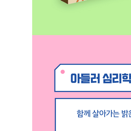
03 모두가 나를 싫어하는 것 같은 기분이 들어요
04 자주 “내 말 듣고 있어?”라는 말을 들어요 ··
05 연인이 있었으면 좋겠지만, 저에게는 너무 어려
06 연인과 사소한 일로 자주 다투게 돼요
07 왠지 모르게 상대가 시무룩해져요
그때 아들러는 … ④ 장난감을 한바탕 어질러 놓은 
08 배우자와 의견이 맞지 않아 답답해요
09 이상적인 결혼 상대를 찾을 수 없어요
그때 아들러는 … ⑤ 아들러는 환자에게 어떤 질문
10 눈에 띄려고만 하는 사람, 어떻게 대해야 할까요
그때 아들러는… ⑥ 선생님의 등에 지우개를 던지는
11 나도 모르게 아이를 오냐오냐하게 돼요
12 아이에게 다짜고짜 화를 내게 돼요
13 아이가 전혀 공부를 하지 않아요
14 아이의 훈육, 어떻게 하는 것이 정답일까요
삶에 힘이 되는 아들러의 말 ⑧ 한 가지 일이 잘 풀
아들러의 맨얼굴 ③ 56세 아들러, 영어에 도전하다