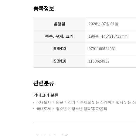
품목정보
발행일
2026년 07월 01일
쪽수, 무게, 크기
196쪽 | 145*210*13mm
ISBN13
9791168624931
ISBN10
1168624932
관련분류
카테고리 분류
국내도서
인문
심리
주제로 읽는 심리학
쉽게 읽는 
국내도서
청소년
청소년 철학/종교/윤리