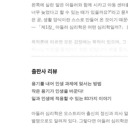
왼쪽에 실린 말은 아들러와 함께 시카고 아동 센터를
너무 늦었다고 할 수 있는 때가 있을까요?”라고 묻
은 곧, 생활 양식이란 스스로 만들어 온 것이기 때
--- 「제1장_ 아들러 심리학은 어떤 심리학일까?」
목적론에 따르면 모든 감정에는 목적이 있으며, 그 목
하나는 ‘타인을 움직이기 위한 것’입니다. 예를 들어
우가 있습니다. 이는 자기 자신을 움직이기 위한 감
직이기 위한 감정이라고 볼 수 있겠지요[그림 1].
출판사 리뷰
--- 「제2장_ 우리의 고민과 아들러 심리학 - 마음
용기를 내어 인생 과제에 맞서는 방법
슬픔은 주로 무언가를 잃었을 때 생겨나는 감정입니
작은 용기가 인생을 바꾼다!
지배하기 위한 무기처럼 사용될 수 있다고 보았습니
일과 인생에 적용할 수 있는 83가지 이야기
람은 그 순간 자존감이 높아지고 자신이 우월해진 
흘리게 되는 것입니다[그림 2].
아들러 심리학은 오스트리아 출신의 정신과 의사 알프
--- 「제2장_ 우리의 고민과 아들러 심리학 - 마음
별명으로도 알려져 있다. 그렇다면 아들러 심리학은