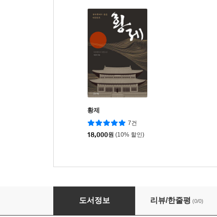
황제
7건
18,000
원
(10% 할인)
밤의 전설 3
도서정보
리뷰/한줄평
(0/0)