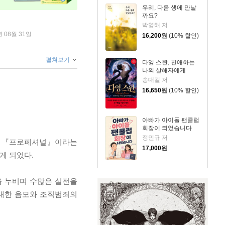
우리, 다음 생에 만날
까요?
박영해 저
년 08월 31일
16,200
원
(10% 할인)
펼쳐보기
다잉 스완, 친애하는
나의 살해자에게
송대길 저
16,650
원
(10% 할인)
아빠가 아이돌 팬클럽
회장이 되었습니다
정민규 저
4년 『프로페셔널』이라는
17,000
원
게 되었다.
을 누비며 수많은 실전을
거대한 음모와 조직범죄의