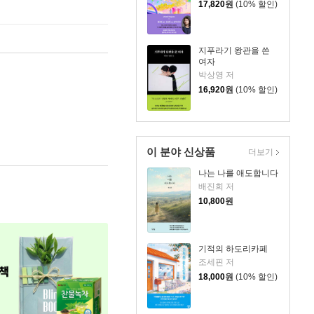
17,820
원
(10% 할인)
지푸라기 왕관을 쓴
여자
박상영 저
16,920
원
(10% 할인)
이 분야 신상품
더보기
나는 나를 애도합니다
배진희 저
10,800
원
기적의 하도리카페
조세핀 저
18,000
원
(10% 할인)