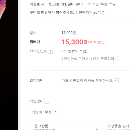
이원호
저
반딧불이(한결미디어)
2026년 06월 25일
첫번째 리뷰어가 되어주세요.
판매지수 204
정가
17,000원
15,300
원
판매가
(10% 할인)
YES포인트
850원 (5% 적립)
5만원이상 구매 시 2천원 추가적립
결제혜택
카드/간편결제 혜택을 확인하세요
배송안내
배송비 : 무료
중고상품
이 상품을 팔기