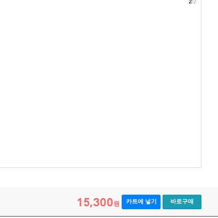
2
/2
15,300
카트에 넣기
바로구매
원