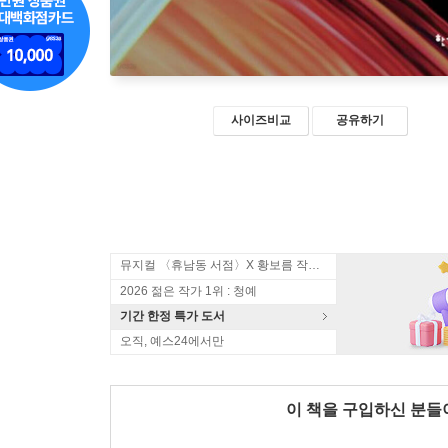
사이즈비교
공유하기
뮤지컬 〈휴남동 서점〉X 황보름 작가 북토크
2026 젊은 작가 1위 : 청예
기간 한정 특가 도서
오직, 예스24에서만
이 책을 구입하신 분