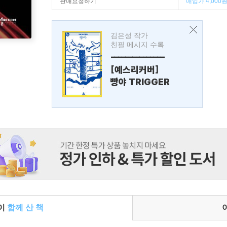
판매요청하기
매입가 4,000
김은성 작가
친필 메시지 수록
---------------
[예스리커버]
빵야 TRIGGER
들이
함께 산 책