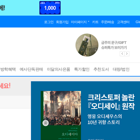
로그인
회원가입
마이페이지
카트
주문/배송
고객센터
Gl
름방학혜택
예사단독판매
이달의사은품
특가할인
추천도서
대량/법인
세요!