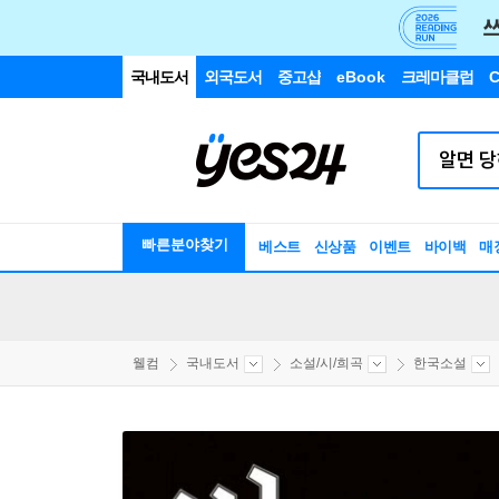
국내도서
외국도서
중고샵
eBook
크레마클럽
C
빠른분야찾기
베스트
신상품
이벤트
바이백
매
웰컴
국내도서
소설/시/희곡
한국소설