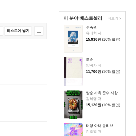
이 분야 베스트셀러
더보기
수족관
매
리스트에 넣기
유래혁 저
15,930
원
(10% 할인)
모순
양귀자 저
11,700
원
(10% 할인)
빵충 사육 준수 사항
김혜영 저
15,120
원
(10% 할인)
태양 아래 올리브
김초엽 저