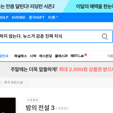
D/LP
DVD/BD
문구
/GIFT
티켓
독서유형검사
RBTI Lab
장안내
채널예스
사락
예스펀딩
클래스24
독서유형검사
여
주말에는 더욱 알뜰하게!
최대 2,000원 상품권 받으
한국 장편소설
소득공제
밤의 전설 3
[ 개정판 ]