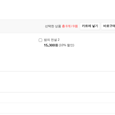
카트에 넣기
바로구
선택한 상품
총
0
개 /
0
원
밤의 전설 2
15,300
원
(10% 할인)