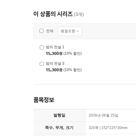
이 상품의 시리즈
(3개)
품절포함
전체
밤의 전설 1
15,300
원
(10% 할인)
밤의 전설 3
15,300
원
(10% 할인)
품목정보
발행일
2026년 06월 25일
쪽수, 무게, 크기
320쪽 | 152*225*30mm