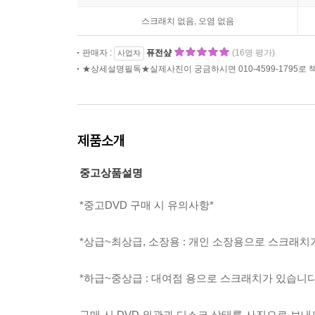
스크래치 없음, 오염 없음
판매자 :
퓨전샾
(16명 평가)
사업자
★상세설명필독★실제사진이 궁금하시면 010-4599-1795로
제품소개
중고상품설명
*중고DVD 구매 시 유의사항*
*상급~최상급, 소장용 : 개인 소장용으로 스크래치
*하급~중상급 : 대여점 용으로 스크래치가 있습니다.
구매 시 DVD 외관과 디스크 상태를 사진으로 보내