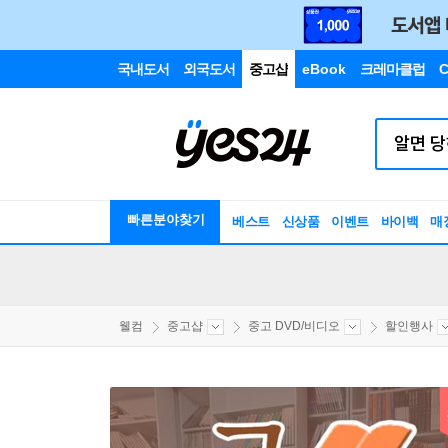
국내도서
외국도서
중고샵
eBook
크레마클럽
C
빠른분야찾기
베스트
신상품
이벤트
바이백
매
웰컴
중고샵
중고 DVD/비디오
할인행사