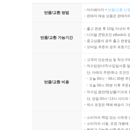
마이페이지 >
반품/교환 신청
반품/교환 방법
판매자 배송 상품은 판매자와
출고 완료 후 10일 이내의 
디지털 콘텐츠인 eBook의 
반품/교환 가능기간
중고상품의 경우 출고 완료일
모바일 쿠폰의 경우 유효기간(
고객의 단순변심 및 착오구
직수입양서/직수입일서중 일
단, 아래의 주문/취소 조건인
오늘 00시 ~ 06시 30분 
반품/교환 비용
오늘 06시 30분 이후 주문
직수입 음반/영상물/기프트 
단, 당일 00시~13시 사이
박스 포장은 택배 배송이 가
소비자의 책임 있는 사유로 
소비자의 사용, 포장 개봉에 
복제가 가능한 상품 등의 포장을 