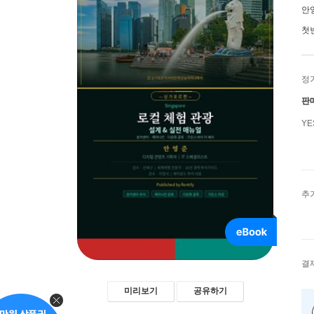
안
첫
정
판
Y
추
결
미리보기
공유하기