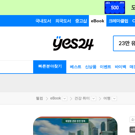
국내도서
외국도서
중고샵
eBook
크레마클럽
C
빠른분야찾기
베스트
신상품
이벤트
바이백
매
웰컴
eBook
건강 취미
여행
소
eB