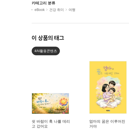
카테고리 분류
eBook
건강 취미
여행
이 상품의 태그
#AI활용콘텐츠
쉿 바람이 훅 나를 데리
엄마의 꿈은 이루어진
고 갔어요
거야