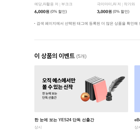
예당,AI활용 저
부크크
극미마미,AI 저
작가와
|
|
6,000
원
(0% 할인)
3,000
원
(0% 할인)
검색 페이지에서 선택된 태그에 등록된 더 많은 상품을 확인해 
이 상품의 이벤트
(5개)
한 눈에 보는 YES24 단독 선출간
e
상시
상