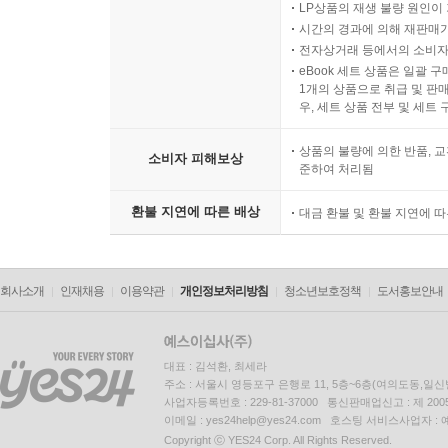
LP상품의 재생 불량 원인이 기
시간의 경과에 의해 재판매가
전자상거래 등에서의 소비자
eBook 세트 상품은 일괄 
1개의 상품으로 취급 및 판매
우, 세트 상품 전부 및 세트
상품의 불량에 의한 반품, 교
소비자 피해보상
준하여 처리됨
환불 지연에 따른 배상
대금 환불 및 환불 지연에 
회사소개
인재채용
이용약관
개인정보처리방침
청소년보호정책
도서홍보안내
대표 : 김석환, 최세라
주소 : 서울시 영등포구 은행로 11, 5층~6층(여의도동,일신
사업자등록번호 : 229-81-37000 통신판매업신고 : 제 200
이메일 : yes24help@yes24.com 호스팅 서비스사업자 :
Copyright ⓒ YES24 Corp. All Rights Reserved.