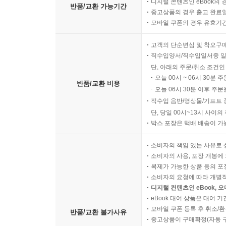
디지털 콘텐츠인 eBook의 
반품/교환 가능기간
중고상품의 경우 출고 완료일
모바일 쿠폰의 경우 유효기간(
고객의 단순변심 및 착오구
직수입양서/직수입일서중 일
단, 아래의 주문/취소 조건인
오늘 00시 ~ 06시 30분 
반품/교환 비용
오늘 06시 30분 이후 주문
직수입 음반/영상물/기프트 
단, 당일 00시~13시 사이
박스 포장은 택배 배송이 가
소비자의 책임 있는 사유로 
소비자의 사용, 포장 개봉에 
복제가 가능한 상품 등의 포장을 
소비자의 요청에 따라 개별
디지털 컨텐츠인 eBook, 
eBook 대여 상품은 대여 기
모바일 쿠폰 등록 후 취소/환
반품/교환 불가사유
중고상품이 구매확정(자동 