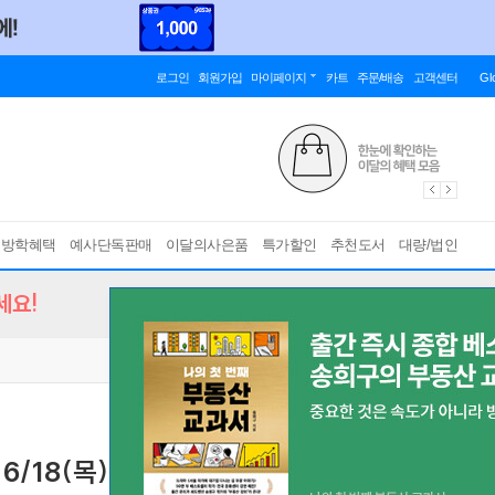
로그인
회원가입
마이페이지
카트
주문/배송
고객센터
Gl
름방학혜택
예사단독판매
이달의사은품
특가할인
추천도서
대량/법인
세요!
 6/18(목)
6월, 그림책 첫 만남의 시간
[ 6월 17일(수), 6월 18