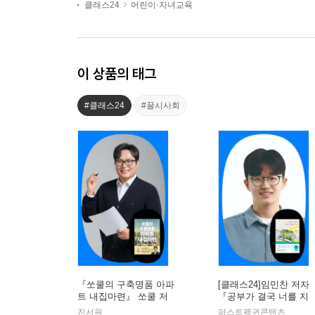
클래스24
어린이·자녀교육
이 상품의 태그
#클래스24
#꿀시사회
『쏘쿨의 구축명품 아파
[클래스24]임민찬 저자
트 내집마련』 쏘쿨 저
『공부가 결국 너를 지
자 온라인 북토크
켜줄 거야』온라인 북토
진서원
퍼스트펭귄콘텐츠