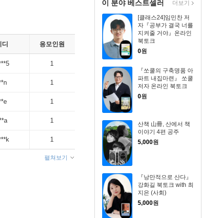
이 분야 베스트셀러
더보기
[클래스24]임민찬 저
자『공부가 결국 너를
지켜줄 거야』온라인
북토크
이디
응모인원
0
원
***5
1
『쏘쿨의 구축명품 아
파트 내집마련』 쏘쿨
**n
1
저자 온라인 북토크
0
원
**e
1
**a
1
산책 山冊, 산에서 책
이야기 4편 공주
***k
1
5,000
원
펼쳐보기
『낭만적으로 산다』
강화길 북토크 with 최
지은 (사회)
5,000
원