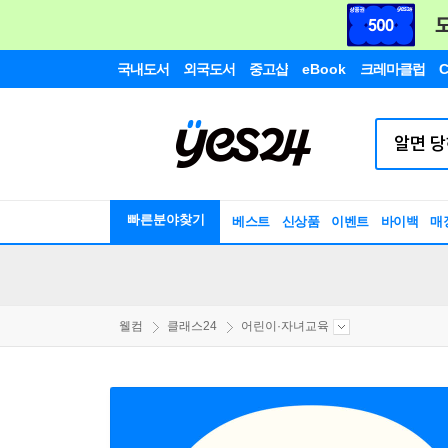
국내도서
외국도서
중고샵
eBook
크레마클럽
C
빠른분야찾기
베스트
신상품
이벤트
바이백
매
웰컴
클래스24
어린이·자녀교육