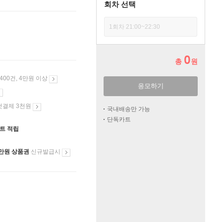
회차 선택
1회차 21:00~22:30
0
총
원
 400건, 4만원 이상
응모하기
첫결제 3천원
국내배송만 가능
단독카트
인트 적립
만원 상품권
신규발급시