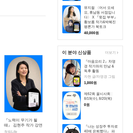
뮤지컬 〈어서 오세
요, 휴남동 서점입니
다〉 X 『윗집 부부』
황보름 작가&박혜진
평론가 북토크
40,000
원
이 분야 신상품
더보기
『마음요리 2』차영
경 작가와의 만남 &
독후 활동
자현 글/차영경 그림
1,000
원
제62회 꿀시사회 :
8/19(수), 8/20(목)
0
원
『노력이 무기가 될
때』 김현주 작가 강연
『나는 성장주 투자로
회
40에 은퇴했다』 파
청림Life