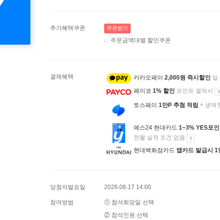
추가혜택쿠폰
쿠폰받기
주문금액대별 할인쿠폰
결제혜택
카카오페이
2,000원 즉시할인
일
페이코
1% 할인
포인트 결제시
토스페이
1만P 추첨 적립
+ 생애
예스24 현대카드
1~3% YES포
전월 실적 조건 없음
현대백화점카드
앱카드 발급시 1
당첨자발표일
2026.06.17 14:00
참여방법
① 참석희망일 선택
② 참석인원 선택