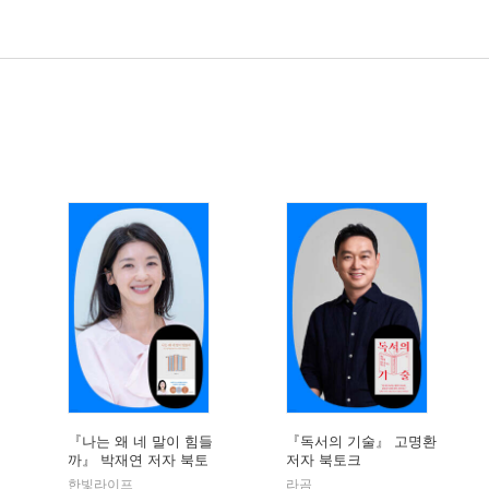
『나는 왜 네 말이 힘들
『독서의 기술』 고명환
까』 박재연 저자 북토
저자 북토크
크
한빛라이프
라곰