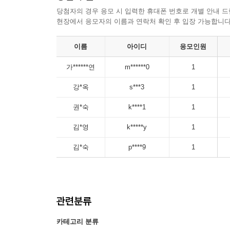
당첨자의 경우 응모 시 입력한 휴대폰 번호로 개별 안내 드
현장에서 응모자의 이름과 연락처 확인 후 입장 가능합니다
이름
아이디
응모인원
가******연
m******0
1
강*옥
s***3
1
권*숙
k****1
1
김*영
k*****y
1
김*숙
p****9
1
관련분류
카테고리 분류