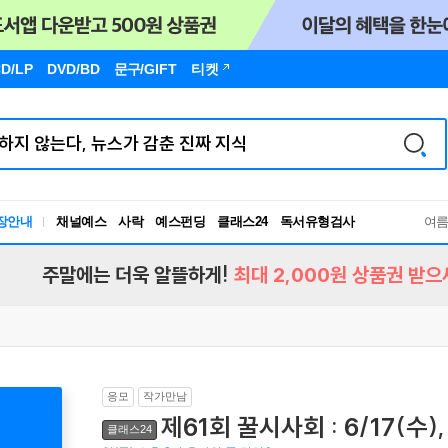
D/LP
DVD/BD
문구
/GIFT
티켓
장안내
채널예스
사락
예스펀딩
클래스24
독서유형검사
여
RBTI Lab
독서유형검사
주말에는 더욱 알뜰하게!
최대 2,000원 상품권 받으
응모
작가만남
제61회 꿀시사회 : 6/17(수),
클래스24