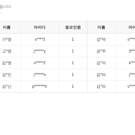
립니다.
.
이름
아이디
응모인원
이름
아
가*영
s****3
1
강*덕
s***
고*영
j******y
1
공*주
0**
김*영
n*****2
1
김*아
k**
김*인
j******n
1
김*라
j***
김*신
p*******h
1
김*라
v***