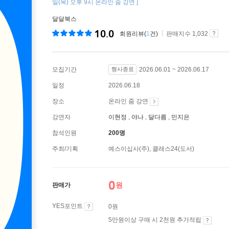
일(목) 오후 9시 온라인 줌 강연 ]
달달북스
10.0
회원리뷰(
1
건)
판매지수 1,032
모집기간
행사종료
2026.06.01 ~ 2026.06.17
일정
2026.06.18
장소
온라인 줌 강연
강연자
이현정
야나
달다름
민지은
참석인원
200명
주최/기획
예스이십사(주), 클래스24(도서)
0
원
판매가
YES포인트
0원
5만원이상 구매 시 2천원 추가적립