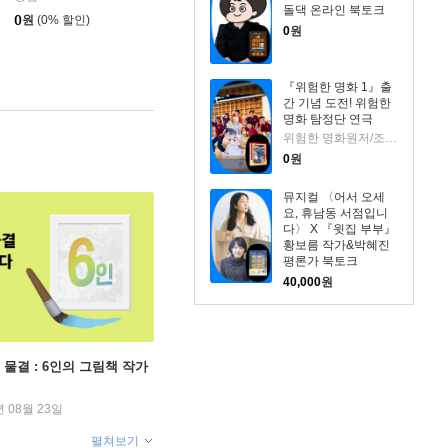
돌댁 온라인 북토크
0
원
(0% 할인)
0
원
『위험한 명화 1』출
간 기념 도전! 위험한
명화 탐정단 연극
위험한 명화원저/조희애 글/고야그림
0
원
뮤지컬 〈어서 오세
요, 휴남동 서점입니
다〉 X 『윗집 부부』
황보름 작가&박혜진
평론가 북토크
40,000
원
 물결 : 6인의 그림책 작가
년 08월 23일
펼쳐보기