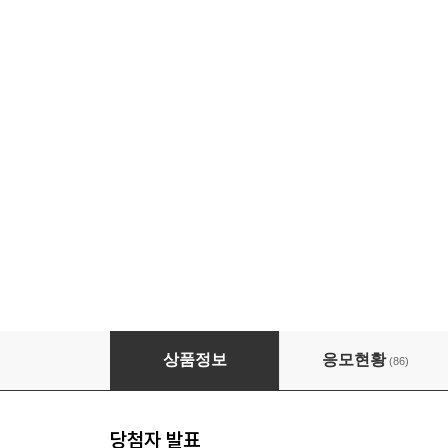
제61회 꿀시사회 : 6/17(수), 6/18(목)
상품정보
응모현황
(86)
당첨자 발표