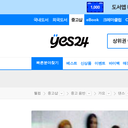
국내도서
외국도서
중고샵
eBook
크레마클럽
C
빠른분야찾기
베스트
신상품
이벤트
바이백
매
웰컴
중고샵
중고 음반
가요
댄스