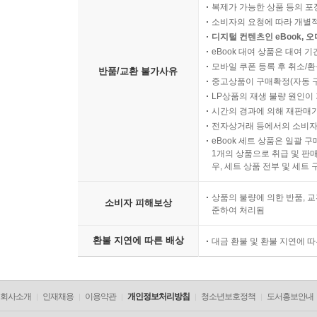
복제가 가능한 상품 등의 포장을 
소비자의 요청에 따라 개별
디지털 컨텐츠인 eBook, 
eBook 대여 상품은 대여 기
모바일 쿠폰 등록 후 취소/환
반품/교환 불가사유
중고상품이 구매확정(자동 
LP상품의 재생 불량 원인이 기
시간의 경과에 의해 재판매가
전자상거래 등에서의 소비자
eBook 세트 상품은 일괄 
1개의 상품으로 취급 및 판매
우, 세트 상품 전부 및 세트
상품의 불량에 의한 반품, 교
소비자 피해보상
준하여 처리됨
환불 지연에 따른 배상
대금 환불 및 환불 지연에 
회사소개
인재채용
이용약관
개인정보처리방침
청소년보호정책
도서홍보안내