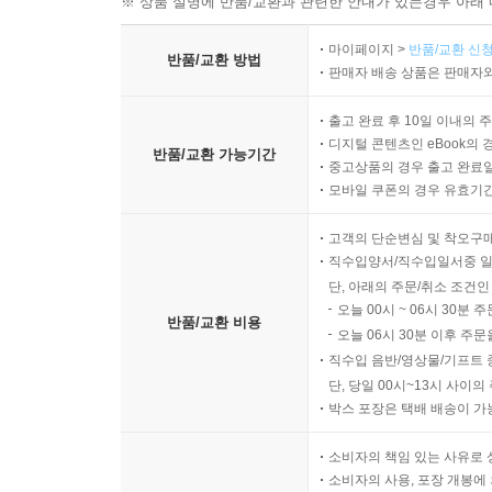
※ 상품 설명에 반품/교환과 관련한 안내가 있는경우 아래 
마이페이지 >
반품/교환 신청
반품/교환 방법
판매자 배송 상품은 판매자와
출고 완료 후 10일 이내의 
디지털 콘텐츠인 eBook의 
반품/교환 가능기간
중고상품의 경우 출고 완료일
모바일 쿠폰의 경우 유효기간(
고객의 단순변심 및 착오구
직수입양서/직수입일서중 일
단, 아래의 주문/취소 조건인
오늘 00시 ~ 06시 30분 
반품/교환 비용
오늘 06시 30분 이후 주문
직수입 음반/영상물/기프트 
단, 당일 00시~13시 사이
박스 포장은 택배 배송이 가
소비자의 책임 있는 사유로 
소비자의 사용, 포장 개봉에 