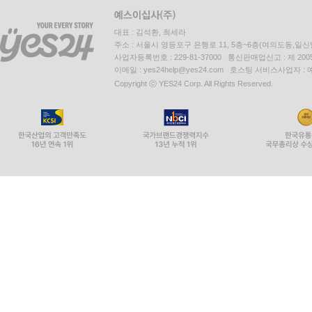
대표 : 김석환, 최세라
주소 : 서울시 영등포구 은행로 11, 5층~6층(여의도동,일신
사업자등록번호 : 229-81-37000 통신판매업신고 : 제 200
이메일 : yes24help@yes24.com 호스팅 서비스사업자 :
Copyright ⓒ YES24 Corp. All Rights Reserved.