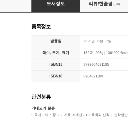
우리가 믿는 삼위일체
도서정보
리뷰/한줄평
(0/0)
품목정보
발행일
2026년 06월 17일
쪽수, 무게, 크기
152쪽 | 206g | 138*200*8m
ISBN13
9788904021185
ISBN10
8904021189
관련분류
카테고리 분류
국내도서
종교
기독교(개신교)
목회와 신학
신학일반