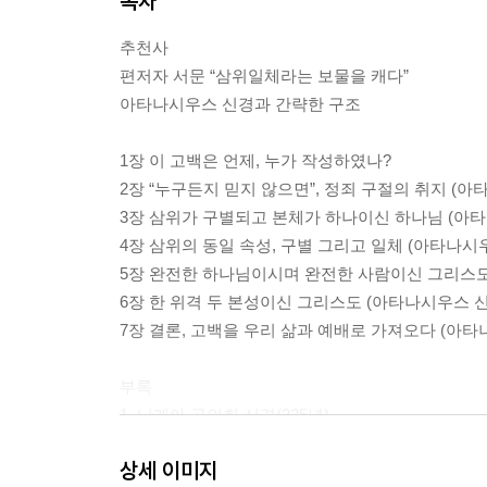
목차
추천사
편저자 서문 “삼위일체라는 보물을 캐다”
아타나시우스 신경과 간략한 구조
1장 이 고백은 언제, 누가 작성하였나?
2장 “누구든지 믿지 않으면”, 정죄 구절의 취지 (아타
3장 삼위가 구별되고 본체가 하나이신 하나님 (아타나
4장 삼위의 동일 속성, 구별 그리고 일체 (아타나시우스
5장 완전한 하나님이시며 완전한 사람이신 그리스도 
6장 한 위격 두 본성이신 그리스도 (아타나시우스 신경
7장 결론, 고백을 우리 삶과 예배로 가져오다 (아타나
부록
1. 니케아 공의회 신경(325년)
2. 니케아-콘스탄티노플 신경(381년)
상세 이미지
3. 아타나시우스 신경 라-한 대조