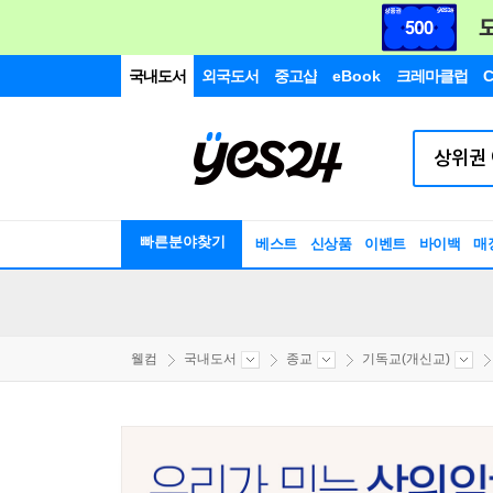
국내도서
외국도서
중고샵
eBook
크레마클럽
C
빠른분야찾기
베스트
신상품
이벤트
바이백
매
웰컴
국내도서
종교
기독교(개신교)