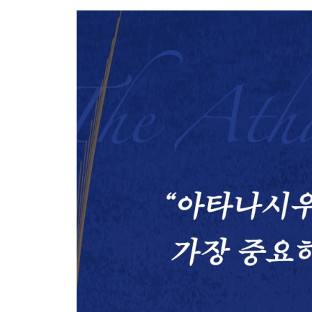
4. 칼케돈 신경(451년) (라틴어 직역본)
주
참고 문헌