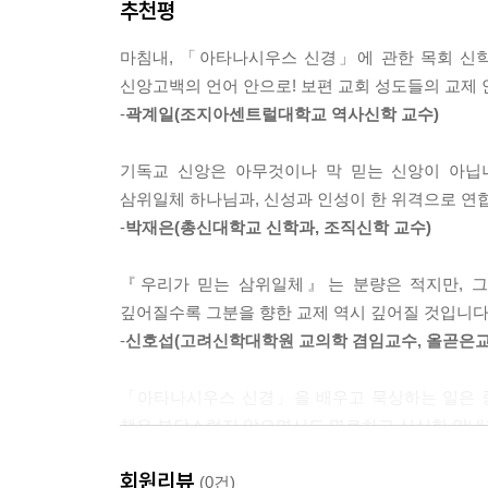
추천평
(…) 다시 말해서, 우리 주님은 성부로부터 자신의
마침내, 「아타나시우스 신경」에 관한 목회 신학
하나님이시며 완전한 사람이십니다.”
신앙고백의 언어 안으로! 보편 교회 성도들의 교제 
-
곽계일(조지아센트럴대학교 역사신학 교수)
--- pp.83-84, 「‘완전한 하나님이시며 완전한 사람이신 
기독교 신앙은 아무것이나 막 믿는 신앙이 아닙
삼위일체 하나님과, 신성과 인성이 한 위격으로 연
-
박재은(총신대학교 신학과, 조직신학 교수)
『우리가 믿는 삼위일체』는 분량은 적지만, 그 
깊어질수록 그분을 향한 교제 역시 깊어질 것입니다
-
신호섭(고려신학대학원 교의학 겸임교수, 올곧은교
「아타나시우스 신경」을 배우고 묵상하는 일은 중
책은 부담스럽지 않으면서도 명료하고 신실한 안내자
- 이태복 (새길개혁교회 담임목사)
회원리뷰
(0건)