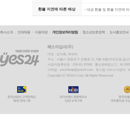
환불 지연에 따른 배상
대금 환불 및 환불 지연에 
회사소개
인재채용
이용약관
개인정보처리방침
청소년보호정책
도서홍보안내
대표 : 김석환, 최세라
주소 : 서울시 영등포구 은행로 11, 5층~6층(여의도동,일신
사업자등록번호 : 229-81-37000 통신판매업신고 : 제 200
이메일 : yes24help@yes24.com 호스팅 서비스사업자 :
Copyright ⓒ YES24 Corp. All Rights Reserved.