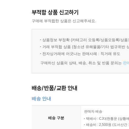
현대시 6. 한용운, 「나룻배와 행인」
부적합 상품 신고하기
현대시 7. 김춘수, 「꽃」
현대시 8. 김혜순, 「납작납작-박수근 화법을 위하
구매에 부적합한 상품은 신고해주세요.
현대 소설 1. 최일남, 「노새 두 마리」
상품정보 부정확 (카테고리 오등록/상품오등록/상품
현대 소설 2. 조정래, 「마술의 손」
거래 부적합 상품 (청소년 유해물품/기타 법규위반 
현대 소설 3. 채만식, 「이상한 선생님」
전자상거래에 어긋나는 판매사례 : 직거래 유도
현대 소설 4. 김유정, 「동백꽃」
구매하신 상품의 상태, 배송, 취소 및 반품 문의는
판
현대 소설 5. 이효석, 「메밀꽃 필 무렵」
현대 소설 6. 이태준, 「달밤」
현대 소설 7. 박완서, 「겨울 나들이」
배송/반품/교환 안내
고전 시가 1. 작자 미상, 「정읍사」
배송 안내
고전 시가 2. 월명사, 「제망매가」
고전 시가 3. 작자 미상, 「가시리」
판매자 배송
고전 시가 4. (가) 최치원, 「촉규화」 / (나) 최
배송 구분
택배사 : CJ대한통운 (상황에
고전 시가 5. 안민영, 「매화사」
배송비 : 2,500원 (
도서산간 : 