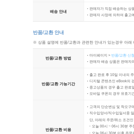
고전 시가 6. 정철, 「속미인곡」
판매자가 직접 배송하는 상
고전 시가 7. 정약용, 「보리타작」
배송 안내
판매자 사정에 의하여 출고
고전 시가 8. 작자 미상, 「잠노래」
반품/교환 안내
고전 소설 1. 박지원, 「양반전」
고전 소설 2. 김만중, 「구운몽」
※ 상품 설명에 반품/교환과 관련한 안내가 있는경우 아래 
고전 소설 3. 작자 미상, 「유충렬전」
마이페이지 >
반품/교환 신청
고전 소설 4. 작자 미상, 「춘향전」
반품/교환 방법
판매자 배송 상품은 판매자와
고전 소설 5. 작자 미상, 「김현감호」
고전 소설 6. 허균, 「홍길동전」
출고 완료 후 10일 이내의 
디지털 콘텐츠인 eBook의 
반품/교환 가능기간
중고상품의 경우 출고 완료일
극/수필 1. 이강백, 「파수꾼」
모바일 쿠폰의 경우 유효기간(
극/수필 2. 김정숙, 「오아시스 세탁소 습격 사건」
극/수필 3. 작자 미상, 「양주 별산대놀이」
고객의 단순변심 및 착오구
극/수필 4. 이규보, 「이옥설-집을 수리하고 나서」
직수입양서/직수입일서중 일
극/수필 5. 문정희, 「흙을 밟고 싶다」
단, 아래의 주문/취소 조건인
오늘 00시 ~ 06시 30분 
극/수필 6. 김신, 「모두를 위한 디자인」
반품/교환 비용
오늘 06시 30분 이후 주문