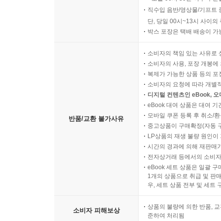
직수입 음반/영상물/기프트 
단, 당일 00시~13시 사이
박스 포장은 택배 배송이 가
소비자의 책임 있는 사유로 
소비자의 사용, 포장 개봉에 
복제가 가능한 상품 등의 포장을 
소비자의 요청에 따라 개별
디지털 컨텐츠인 eBook, 
eBook 대여 상품은 대여 기
모바일 쿠폰 등록 후 취소/환
반품/교환 불가사유
중고상품이 구매확정(자동 
LP상품의 재생 불량 원인이 기
시간의 경과에 의해 재판매가
전자상거래 등에서의 소비자
eBook 세트 상품은 일괄 
1개의 상품으로 취급 및 판매
우, 세트 상품 전부 및 세트
상품의 불량에 의한 반품, 교
소비자 피해보상
준하여 처리됨