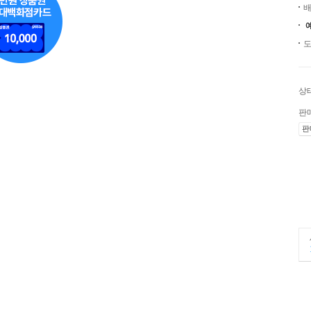
배
도
상
판
판