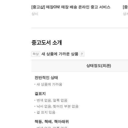
[중고샵] 매장ON! 매장 배송 온라인 중고 서비스
[
상시
상
중고도서 소개
새 상품에 가까운 상품
최상
상태정도(외관)
전반적인 상태
새 상품에 가까움
겉표지
변색 없음, 얼룩 없음
낙서 없음, 찢어진 부분 없음
겉 표지 있음
책등, 책배, 책아래위