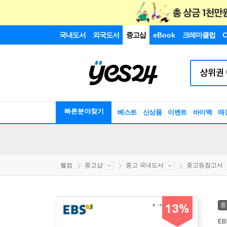
국내도서
외국도서
중고샵
eBook
크레마클럽
C
빠른분야찾기
베스트
신상품
이벤트
바이백
매
웰컴
중고샵
중고 국내도서
중고등참고서
중
13%
EB