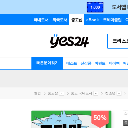
국내도서
외국도서
중고샵
eBook
크레마클럽
C
빠른분야찾기
베스트
신상품
이벤트
바이백
매
웰컴
중고샵
중고 국내도서
청소년
소
50%
중