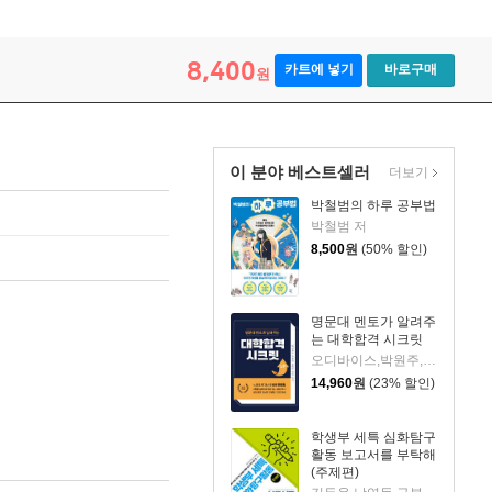
8,400
카트에 넣기
바로구매
원
이 분야 베스트셀러
더보기
박철범의 하루 공부법
박철범 저
8,500
원
(50% 할인)
명문대 멘토가 알려주
는 대학합격 시크릿
오디바이스,박원주,진로N 공저
14,960
원
(23% 할인)
학생부 세특 심화탐구
활동 보고서를 부탁해
(주제편)