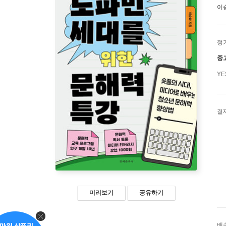
이
정
중
Y
결
미리보기
공유하기
배