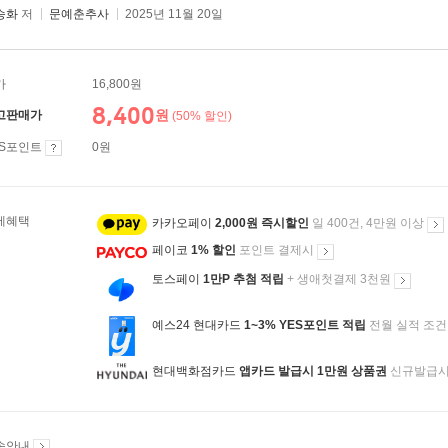
승화
저
문예춘추사
2025년 11월 20일
가
16,800원
8,400
원
고판매가
(50% 할인)
ES포인트
0원
제혜택
카카오페이
2,000원 즉시할인
일 400건, 4만원 이상
페이코
1% 할인
포인트 결제시
토스페이
1만P 추첨 적립
+ 생애첫결제 3천원
예스24 현대카드
1~3% YES포인트 적립
전월 실적 조건
현대백화점카드
앱카드 발급시 1만원 상품권
신규발급
송안내