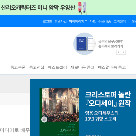
로그인
회원가입
마이페이지
카트
주문/배송
고객센터
Gl
중고쿠폰
중고전집
베스트셀러
새로나온 중고
예스24배송 중고
 미디어로 배우는 청소년 문해력 향상법