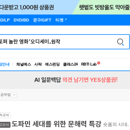
D/LP
DVD/BD
문구
/GIFT
티켓
독서유형검사
RBTI Lab
장안내
채널예스
사락
예스펀딩
클래스24
독서유형검사
AI 일문백답
의견 남기면 YES상품권!
공부법
득공제
도파민 세대를 위한 문해력 특강
숏폼의 시대,
고도서