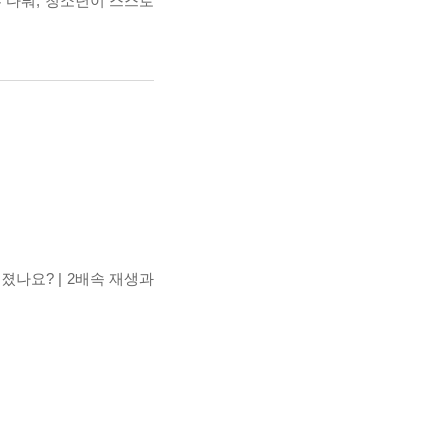
루 다뤄, 청소년이 스스로
어졌나요? | 2배속 재생과