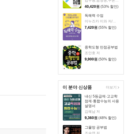
김두용,남영동,구본광,신명주,정인영,장광원 공저
40,420
원
(53% 할인)
독해력 수업
이누즈카 미와 저/지비원 역
7,420
원
(55% 할인)
중학도형 만점공부법
조안호 저
9,900
원
(50% 할인)
이 분야 신상품
더보기
내신 5등급제·고교학
점제·통합수능의 사용
설명서
김혜남 저
9,360
원
(48% 할인)
그물망 공부법
조승연 저