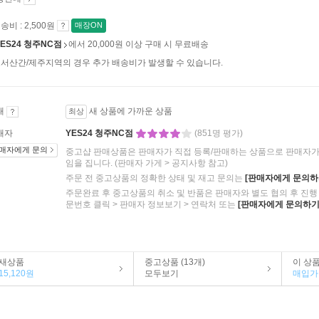
송비 : 2,500원
매장ON
YES24 청주NC점
에서 20,000원 이상 구매 시 무료배송
서산간/제주지역의 경우 추가 배송비가 발생할 수 있습니다.
태
새 상품에 가까운 상품
최상
매자
YES24 청주NC점
(851명 평가)
매자에게 문의
중고샵 판매상품은 판매자가 직접 등록/판매하는 상품으로 판매자가 
임을 집니다.
(판매자 가게 > 공지사항 참고)
주문 전 중고상품의 정확한 상태 및 재고 문의는
[판매자에게 문의하
주문완료 후 중고상품의 취소 및 반품은 판매자와 별도 협의 후 진행 
문번호 클릭 > 판매자 정보보기 > 연락처 또는
[판매자에게 문의하기
새상품
중고상품 (13개)
이 상
15,120원
모두보기
매입가 