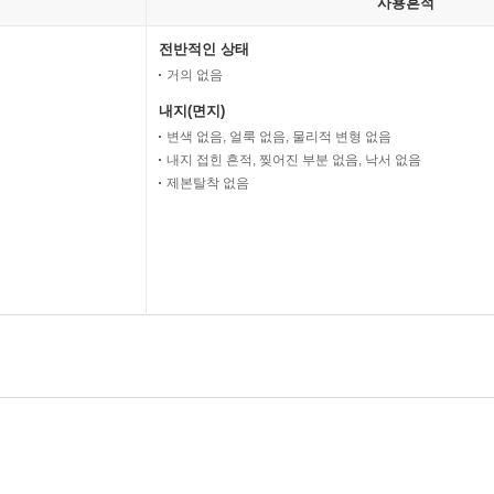
사용흔적
전반적인 상태
거의 없음
내지(면지)
변색 없음, 얼룩 없음, 물리적 변형 없음
내지 접힌 흔적, 찢어진 부분 없음, 낙서 없음
제본탈착 없음