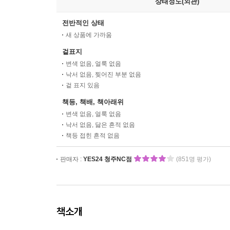
상태정도(외관)
전반적인 상태
새 상품에 가까움
겉표지
변색 없음, 얼룩 없음
낙서 없음, 찢어진 부분 없음
겉 표지 있음
책등, 책배, 책아래위
변색 없음, 얼룩 없음
낙서 없음, 닳은 흔적 없음
책등 접힌 흔적 없음
판매자 :
YES24 청주NC점
(851명 평가)
책소개