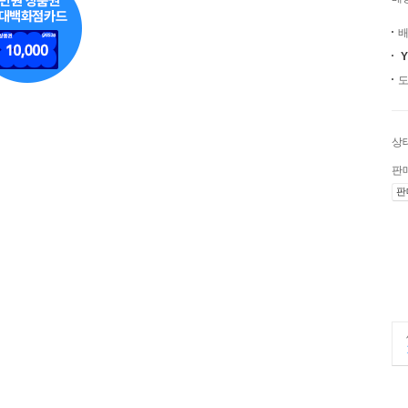
배
도
상
판
판