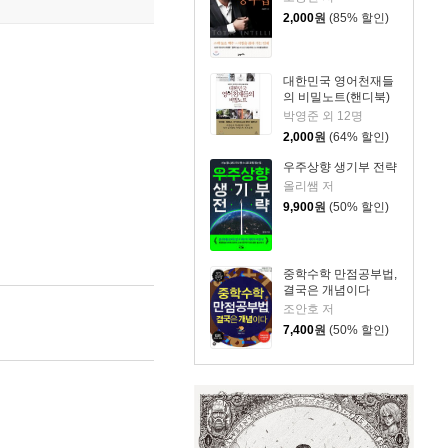
2,000
원
(85% 할인)
대한민국 영어천재들
의 비밀노트(핸디북)
박영준 외 12명
2,000
원
(64% 할인)
우주상향 생기부 전략
올리쌤 저
9,900
원
(50% 할인)
중학수학 만점공부법,
결국은 개념이다
조안호 저
7,400
원
(50% 할인)