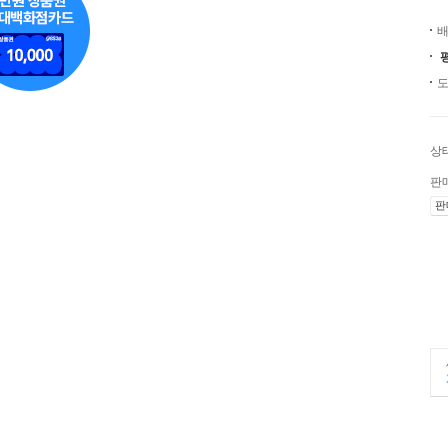
배
도
상
판
판