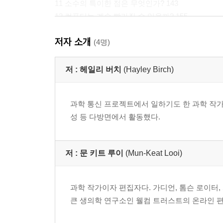
11 소수의 특이한 점은 무엇인가? 143
12 컴퓨터는 계속 빨라질 수 있을까? 155
13 우리는 언제 로봇 집사를 가질 수 있을까? 167
저자 소개
14 우리는 어떻게 세균을 이길 수 있을까? 181
(4명)
15 우리는 암을 정복할 수 있을까? 195
16 해저에는 무엇이 있을까? 207
저 :
헤일리 버치
(Hayley Birch)
17 블랙홀 바닥에는 무엇이 있을까? 221
18 우리는 영원히 살 수 있을까? 235
과학 통신 프로젝트에서 일하기도 한 과학 작가
19 인구문제는 어떻게 해결할 수 있을까? 249
성 등 다방면에서 활동했다.
20 시간 여행은 가능할까? 263
찾아 보기 277
저 :
문 키트 루이
(Mun-Keat Looi)
이미지 저작권 280
과학 작가이자 편집자다. 가디언, 톰슨 로이터, 
큰 생의학 연구소인 웰컴 트러스트의 온라인 편집자