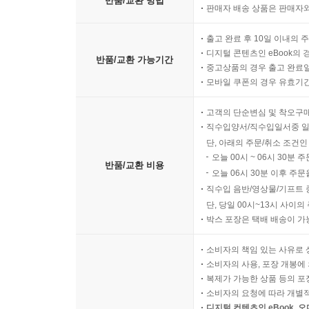
반품/교환 방법
판매자 배송 상품은 판매자와
출고 완료 후 10일 이내의 
디지털 콘텐츠인 eBook의 
반품/교환 가능기간
중고상품의 경우 출고 완료일
모바일 쿠폰의 경우 유효기간(
고객의 단순변심 및 착오구
직수입양서/직수입일서중 일
단, 아래의 주문/취소 조건인
오늘 00시 ~ 06시 30분 
반품/교환 비용
오늘 06시 30분 이후 주문
직수입 음반/영상물/기프트 
단, 당일 00시~13시 사이
박스 포장은 택배 배송이 가
소비자의 책임 있는 사유로 
소비자의 사용, 포장 개봉에 
복제가 가능한 상품 등의 포장을 
소비자의 요청에 따라 개별
디지털 컨텐츠인 eBook, 