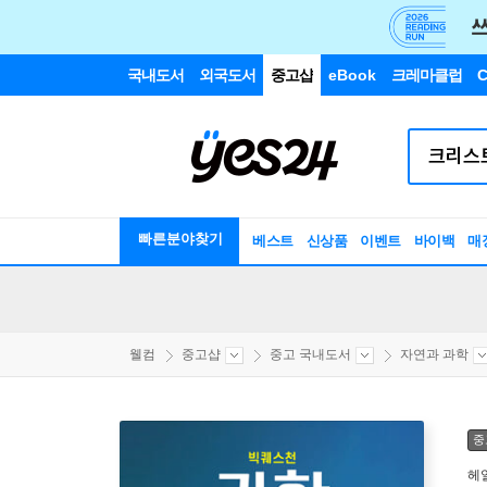
국내도서
외국도서
중고샵
eBook
크레마클럽
C
빠른분야찾기
베스트
신상품
이벤트
바이백
매
웰컴
중고샵
중고 국내도서
자연과 과학
중
헤