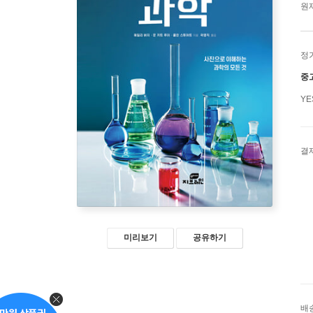
원제
정
중
Y
결
미리보기
공유하기
배