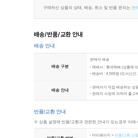
있다.
구매하신 상품의 상태, 배송, 취소 및 반품 문의는
판
여러 세기 동안, 심지어는 수천 년 동안 우리를
실험실에서 연구하고 있는 수백, 수천 명의 과학자
컴퓨터과학자, 철학자, 작가, 탐험가, 공학자들이
배송/반품/교환 안내
일부일 뿐이다. 이들은 자연에 대한 호기심과 질문
있다.
배송 안내
이 책은 과학이 해결하려고 노력하는 몇 가지 문
질문과 관련해서 놀라운, 그리고 때로 우리를 성가시
판매자 배송
가지고 있는 호기심 때문이다. 때문에 과학자들은
배송 구분
택배사 : 롯데택배 (상황에 
아인슈타인은 다음과 같이 말했다.
배송비 : 4,500원 (
도서산간 : 
판매자가 직접 배송하는 상
"어제로부터 배우고, 오늘을 위해 살며, 내일을 희망
배송 안내
판매자 사정에 의하여 출고
중요한 것은 질문을 멈추지 않는 것이다."
반품/교환 안내
※ 상품 설명에 반품/교환과 관련한 안내가 있는경우 아래 
마이페이지 >
반품/교환 신청