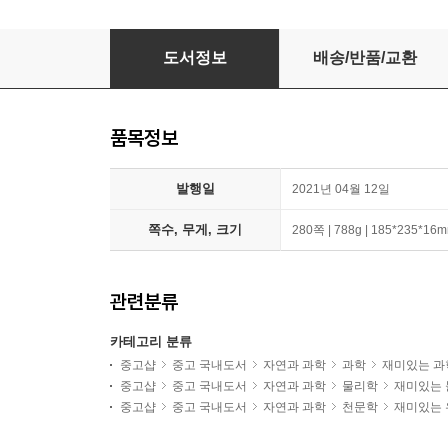
빅퀘스천 과학 - 사진으로 이해하는 과학의 모든
도서정보
배송/반품/교환
품목정보
발행일
2021년 04월 12일
쪽수, 무게, 크기
280쪽 | 788g | 185*235*16
관련분류
카테고리 분류
중고샵
중고 국내도서
자연과 과학
과학
재미있는 
중고샵
중고 국내도서
자연과 과학
물리학
재미있는
중고샵
중고 국내도서
자연과 과학
천문학
재미있는