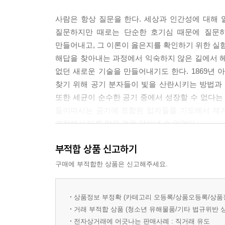
사람은 항상 질문을 한다. 세상과 인간성에 대해 
질문하지만 때로는 단순한 호기심 때문에 질문하
만들어내고, 그 이론이 옳은지를 확인하기 위한 실
해답을 찾아내는 과정에서 익숙하지 않은 길에서 헤
없던 새로운 기술을 만들어내기도 한다. 1869년 아
찾기 위해 공기 분자들이 빛을 산란시키는 방법과
또한 세균이 순수한 공기 중에서 성장할 수 없다는
들이마시는 공기에 포함된 입자들을 기도에서 제거
과정에서 다른 많은 것을 알아낼 수 있었다.
질문에는 다양한 크기와 모양이 있다. 우리가 할 수
부적합 상품 신고하기
존재하는가(물질은 왜 존재하는가?), 우리 세상은
있을까?)와 같은 것들이다. 또 우리의 모험심과 열
구매에 부적합한 상품은 신고해주세요.
무엇이 있을까?) 데려가고, 우리 존재에 대해 생각
이런 질문 가운데 쉽게 답을 찾아낼 수 있는 질문은
상품정보 부정확 (카테고리 오등록/상품오등록/상품
것인지 알 수 없고(생명체는 어떻게 시작되었을까?)
거래 부적합 상품 (청소년 유해물품/기타 법규위반 
(우주에서 우리는 유일한 존재일까?). 이런 질문들
전자상거래에 어긋나는 판매사례 : 직거래 유도