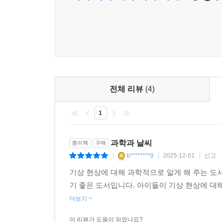
그리고 과학 지식을 잘 알려 주다가 물 흐르듯 자
힘이 되는 법이란다.”라고 하고, 궂은 날씨에 대해 
기후 변화에 대해 이야기하다가 “자연은 부모에게
책임감 있는 어른의 모습을 보여 주기도 한다. 
머리를 채우고 마음을 울린다.
전체 리뷰
(4)
1
과학과 날씨
종이책
구매
b********0
2025-12-01
신고
|
|
|
기상 현상에 대해 과학적으로 알게 해 주는 도
기 좋은 도서입니다. 아이들이 기상 현상에 
더보기
이 리뷰가 도움이 되었나요?