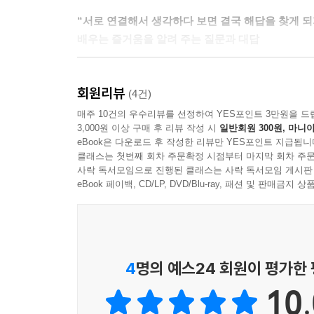
“서로 연결해서 생각하다 보면 결국 해답을 찾게 되
배우는 즐거움을 알려 주는 질문과 대답
파올로 할아버지의 가르침은 아주 특별하다. 손녀 아
회원리뷰
그럴까? 모든 현상은 서로 연결돼 있기 때문이다. 
(4건)
하고, 증발하기도 하니까 말이다. 기압과 날씨의
매주 10건의 우수리뷰를 선정하여 YES포인트 3만원을 드
3,000원 이상 구매 후 리뷰 작성 시
일반회원 300원, 마니아
때문이다. 이처럼 아르테미시아가 질문하면, 파
eBook은 다운로드 후 작성한 리뷰만 YES포인트 지급됩니
경험을 서로 연결해서 생각하고 난 다음 “알겠어요!
클래스는 첫번째 회차 주문확정 시점부터 마지막 회차 주문
사락 독서모임으로 진행된 클래스는 사락 독서모임 게시판
평생 날씨를 연구해 온 학자가
eBook 페이백, CD/LP, DVD/Blu-ray, 패션 및 판매금
알기 쉽게 풀어 쓴 친절한 어린이 교양서
기상학자인 파올로 할아버지는 이 책의 주인공인 동시
이 책은 전혀 어렵지 않다. 손녀 또한 주인공이기
4
명의 예스24 회원이 평가한
지식을 재미있는 비유를 들어 쉽게 설명한다. 산꼭대
10.
예보의 정확성을 떨어지는 ‘종이’에 비유하고, 물의 