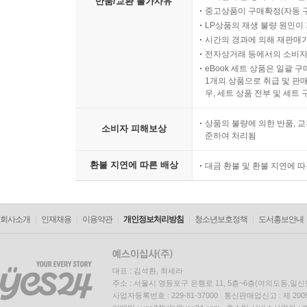
반품/교환 불가사유
중고상품이 구매확정(자동 
LP상품의 재생 불량 원인이 기
시간의 경과에 의해 재판매가
전자상거래 등에서의 소비자
eBook 세트 상품은 일괄 
1개의 상품으로 취급 및 판매
우, 세트 상품 전부 및 세트
상품의 불량에 의한 반품, 교
소비자 피해보상
준하여 처리됨
환불 지연에 따른 배상
대금 환불 및 환불 지연에 
회사소개
인재채용
이용약관
개인정보처리방침
청소년보호정책
도서홍보안내
대표 : 김석환, 최세라
주소 : 서울시 영등포구 은행로 11, 5층~6층(여의도동,일신
사업자등록번호 : 229-81-37000 통신판매업신고 : 제 200