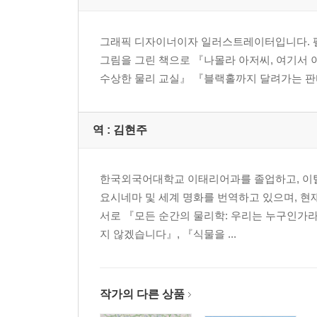
-돌고 도는 물
-이슬은 물, 서리는 얼음
그래픽 디자이너이자 일러스트레이터입니다. 펠
★ 날씨가 보이는 과학 공책
그림을 그린 책으로 『나몰라 아저씨, 여기서 
지구에는 물이 얼마나 있나요?
수상한 물리 교실』 『블랙홀까지 달려가는 판
날씨 따라 남쪽으로
역 :
김현주
-기압과 날씨의 관계
-지구 온난화와 기후 변화
한국외국어대학교 이태리어과를 졸업하고, 이탈
-미래의 기상학자에게
요시네마 및 세계 명화를 번역하고 있으며, 현
★ 날씨가 보이는 과학 공책
서로 『모든 순간의 물리학: 우리는 누구인가라
극지방의 얼음이 녹으면 어떻게 될까요?
지 않겠습니다』, 『식물을 ...
부록 -우리나라의 날씨와 기후를 알려 드립니다
찾아보기
작가의 다른 상품