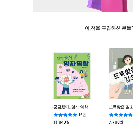
이 책을 구입하신 분
궁금했어, 양자 역학
도둑맞은 김
16건
11,040
원
7,700
원