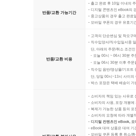
출고 완료 후 10일 이내의 
디지털 콘텐츠인 eBook의 
반품/교환 가능기간
중고상품의 경우 출고 완료일
모바일 쿠폰의 경우 유효기간(
고객의 단순변심 및 착오구
직수입양서/직수입일서중 일
단, 아래의 주문/취소 조건인
오늘 00시 ~ 06시 30분 
반품/교환 비용
오늘 06시 30분 이후 주문
직수입 음반/영상물/기프트 
단, 당일 00시~13시 사이
박스 포장은 택배 배송이 가
소비자의 책임 있는 사유로 
소비자의 사용, 포장 개봉에 
복제가 가능한 상품 등의 포장을 
소비자의 요청에 따라 개별
디지털 컨텐츠인 eBook, 
eBook 대여 상품은 대여 기
모바일 쿠폰 등록 후 취소/환