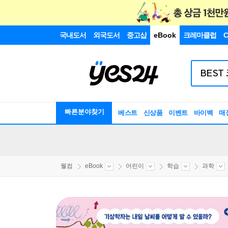
국내도서
외국도서
중고샵
eBook
크레마클럽
C
빠른분야찾기
베스트
신상품
이벤트
바이백
매
웰컴
eBook
어린이
학습
과학