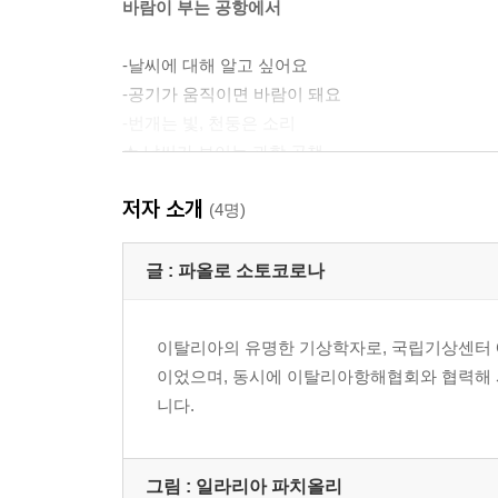
바람이 부는 공항에서
-날씨에 대해 알고 싶어요
-공기가 움직이면 바람이 돼요
-번개는 빛, 천둥은 소리
★ 날씨가 보이는 과학 공책
번개와 천둥은 어떻게 만들어지는 건가요?
저자 소개
(4명)
비행기를 타고 구름 속으로
글 :
파올로 소토코로나
-구름이 만들어지는 과정
-비는 어떻게 내리는 건가요?
이탈리아의 유명한 기상학자로, 국립기상센터 
-눈과 우박은 어떻게 다른가요?
이었으며, 동시에 이탈리아항해협회와 협력해 
★ 날씨가 보이는 과학 공책
니다.
구름을 만드는 응결핵은 무엇인가요?
비가 오는 도시에서
그림 :
일라리아 파치올리