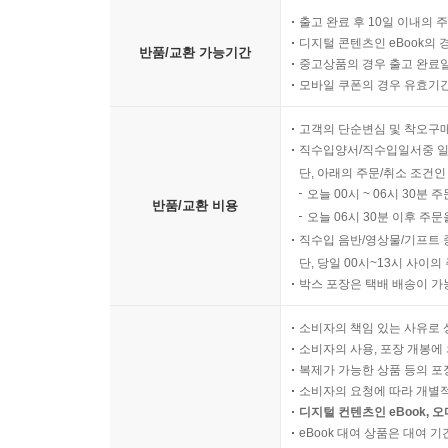
출고 완료 후 10일 이내의 
디지털 콘텐츠인 eBook의 
반품/교환 가능기간
중고상품의 경우 출고 완료일
모바일 쿠폰의 경우 유효기간(
고객의 단순변심 및 착오구
직수입양서/직수입일서중 일
단, 아래의 주문/취소 조건인
오늘 00시 ~ 06시 30분 
반품/교환 비용
오늘 06시 30분 이후 주문
직수입 음반/영상물/기프트 
단, 당일 00시~13시 사이
박스 포장은 택배 배송이 가
소비자의 책임 있는 사유로 
소비자의 사용, 포장 개봉에 
복제가 가능한 상품 등의 포장을 
소비자의 요청에 따라 개별
디지털 컨텐츠인 eBook, 
eBook 대여 상품은 대여 기