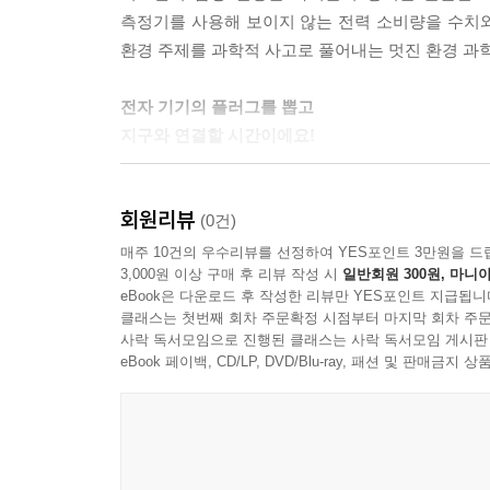
측정기를 사용해 보이지 않는 전력 소비량을 수치
환경 주제를 과학적 사고로 풀어내는 멋진 환경 과
전자 기기의 플러그를 뽑고
지구와 연결할 시간이에요!
저스틴은 전기를 아끼는 일을 생활화해야 한다고 
회원리뷰
적절하게 유지해서 냉·난방기를 덜 써요. 스마트폰
(0건)
방법이지요. 에너지 절약은 곧 환경을 보호하는 
매주 10건의 우수리뷰를 선정하여 YES포인트 3만원을 드
3,000원 이상 구매 후 리뷰 작성 시
일반회원 300원, 마니아
줄어들어서 오늘의 환경 문제인 지구 온난화를 늦
eBook은 다운로드 후 작성한 리뷰만 YES포인트 지급됩니
모색해야 해요. 저스틴이 제안하는 에너지 절약은 더
클래스는 첫번째 회차 주문확정 시점부터 마지막 회차 주문
사락 독서모임으로 진행된 클래스는 사락 독서모임 게시판
나에서 우리로, 집에서 사회로!
eBook 페이백, CD/LP, DVD/Blu-ray, 패션 및 판매금
어린이 시민 의식이 세상을 바꿔요!
저스틴은 끊임없이 연대를 외쳐요. 환경을 보호
말해요. “작은 실천들이 쌓이고 쌓여서 환경을 살리