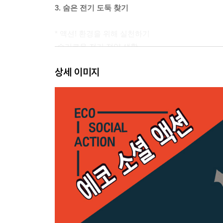
3. 숨은 전기 도둑 찾기
* 액션! 환경을 위해 실천하기
-슬기로운 전기 절약 생활
상세 이미지
4. 수위 아저씨의 비밀을 지켜라
* 캡틴에코의 뉴스레터
-지구를 위해 에너지를 부탁해