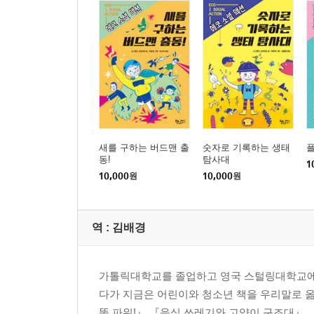
새를 구하는 버드맨 출
숫자로 기록하는 생태
동!
탐사대
1
10,000
원
10,000
원
역 :
김배경
가톨릭대학교를 졸업하고 영국 스털링대학교에서
다가 지금은 어린이와 청소년 책을 우리말로 
똥 파워!』 『음식 쓰레기와 고양이 구조대』