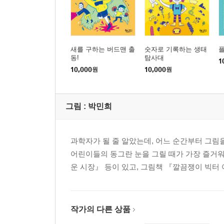
새를 구하는 버드맨 출
숫자로 기록하는 생태
동!
탐사대
1
10,000
원
10,000
원
그림 :
박민희
과학자가 될 줄 알았는데, 어느 순간부터 그림
어린이들의 동그란 눈을 그릴 때가 가장 즐거워
운 시장』 등이 있고, 그림책 『깔끔쟁이 빅터
작가의 다른 상품