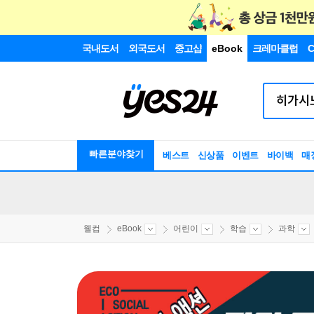
국내도서
외국도서
중고샵
eBook
크레마클럽
C
빠른분야찾기
베스트
신상품
이벤트
바이백
매
웰컴
eBook
어린이
학습
과학