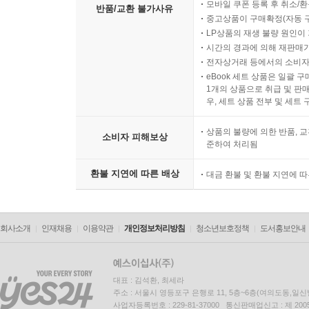
모바일 쿠폰 등록 후 취소/환
반품/교환 불가사유
중고상품이 구매확정(자동 
LP상품의 재생 불량 원인이 기
시간의 경과에 의해 재판매가
전자상거래 등에서의 소비자
eBook 세트 상품은 일괄 
1개의 상품으로 취급 및 판매
우, 세트 상품 전부 및 세트
상품의 불량에 의한 반품, 교
소비자 피해보상
준하여 처리됨
환불 지연에 따른 배상
대금 환불 및 환불 지연에 
회사소개
인재채용
이용약관
개인정보처리방침
청소년보호정책
도서홍보안내
대표 : 김석환, 최세라
주소 : 서울시 영등포구 은행로 11, 5층~6층(여의도동,일신
사업자등록번호 : 229-81-37000 통신판매업신고 : 제 200