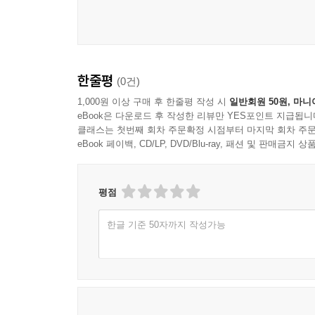
심는 일과 같다며 나무 스티커를 나눠 주기도 해요
함께 대기 전력을 줄이고, 교장 선생님이 학교의
아이디어를 내놓아요. 이 책은 어린이도 사회문제에 
환경 보호 활동을 넓혀 나가요.
한줄평
(0건)
‘에코 소셜 액션’는 환경에 관심을 가지고, 환경 
1,000원 이상 구매 후 한줄평 작성 시
일반회원 50원, 마니
eBook은 다운로드 후 작성한 리뷰만 YES포인트 지급됩니
일에 누구보다 진심인 캡틴에코 저스틴이 학교와 동
클래스는 첫번째 회차 주문확정 시점부터 마지막 회차 주문
eBook 페이백, CD/LP, DVD/Blu-ray, 패션 및 판매금
평점
한글 기준 50자까지 작성가능