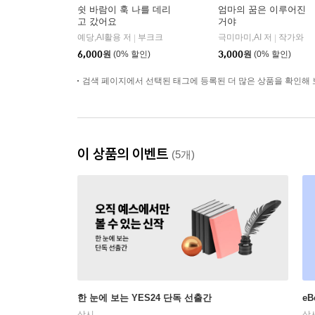
쉿 바람이 훅 나를 데리
엄마의 꿈은 이루어진
고 갔어요
거야
예당,AI활용 저
부크크
극미마미,AI 저
작가와
|
|
6,000
원
(0% 할인)
3,000
원
(0% 할인)
검색 페이지에서 선택된 태그에 등록된 더 많은 상품을 확인해 
이 상품의 이벤트
(5개)
한 눈에 보는 YES24 단독 선출간
e
상시
상