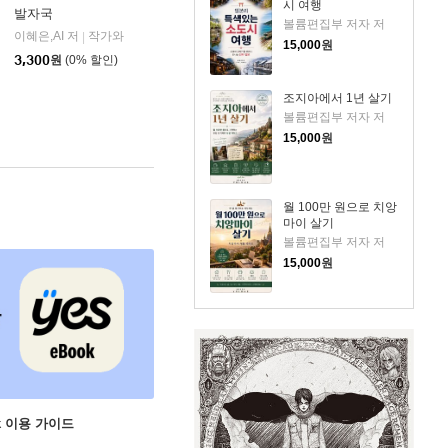
시 여행
발자국
볼륨편집부 저자 저
이혜은,AI 저
작가와
|
15,000
원
3,300
원
(0% 할인)
조지아에서 1년 살기
볼륨편집부 저자 저
15,000
원
월 100만 원으로 치앙
마이 살기
볼륨편집부 저자 저
15,000
원
ok 이용 가이드