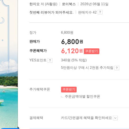
한지오
저 (AI활용)
로이북스
2026년 06월 11일
첫번째 리뷰어가 되어주세요.
판매지수 42
정가
6,800원
6,800
원
판매가
6,120
원
쿠폰혜택가
쿠폰받기
YES포인트
340원 (5% 적립)
5만원이상 구매 시 2천원 추가적립
추가혜택쿠폰
쿠폰받기
주문금액대별 할인쿠폰
결제혜택
카드/간편결제 혜택을 확인하세요