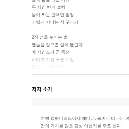
두 시간 반의 설렘
둘이 짜는 완벽한 일정
가볍게 떠나는 짐 꾸리기
2장 섬을 누비는 법
핸들을 잡으면 섬이 열린다
배 시간표가 곧 동선
바다가 가장 푸른 계절
둘만의 거점 정하기
3장 에메랄드빛 바다
저자 소개
유리 바닥 너머 산호
물안경 속 열대어
거대한 날개 만타
둘이 마주한 석양
여행 칼럼니스트이자 에디터. 둘이서 떠나는 여
간의 가치를 담은 감성 여행기를 주로 쓴다.
4장 시간이 멈춘 섬 다케토미