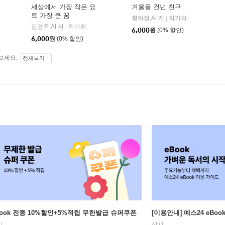
세상에서 가장 작은 요
겨울을 건넌 친구
트 가장 큰 꿈
황화정,AI 저
작가와
|
김경옥,AI 저
작가와
|
6,000
원
(0% 할인)
6,000
원
(0% 할인)
보세요.
전체보기
Book 전종 10%할인+5%적립 무한발급 슈퍼쿠폰
[이용안내] 예스24 eBo
시
상시