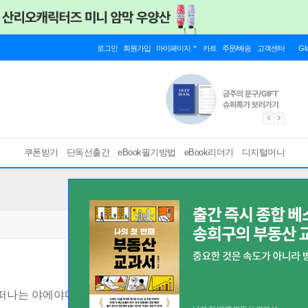
로그인
회원가입
마이페이지
카트
주문/배송
고객센터
Gl
쿠폰받기
단독선출간
eBook필기방법
eBook리더기
디지털머니
떠나는 야에야마 제도 감성 여행
[ EPUB ]