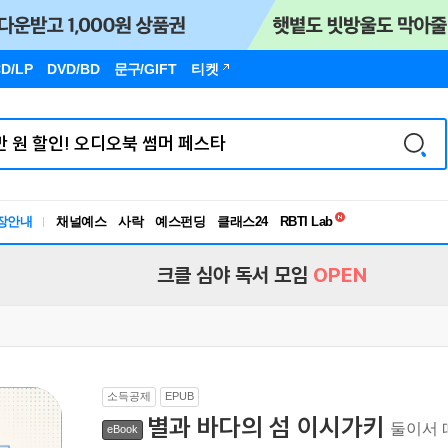
D/LP
DVD/BD
문구
/GIFT
티켓
독서유형검사
RBTI Lab
장안내
채널예스
사락
예스펀딩
클래스24
독서유형검사
크클 심야 독서 모임
OPEN
소득공제
EPUB
별과 바다의 섬 이시가키
둘이서 
eBook