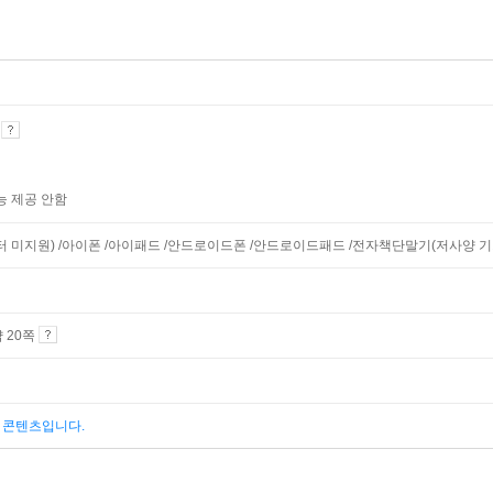
기
능 제공 안함
니터 미지원) /아이폰 /아이패드 /안드로이드폰 /안드로이드패드 /전자책단말기(저사양 기기 
약 20쪽
된 콘텐츠입니다.