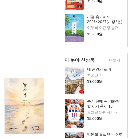
25,500
원
리얼 홋카이도
2026~2027(개정2판)
이무늬,이근평 공저
15,200
원
이 분야 신상품
더보기
내 손안의 로마
최순원 저
17,000
원
죽기 전에 꼭 가봐야
할 세계 축제 10
볼륨편집부 저자 저
15,000
원
일본의 특색있는 소도