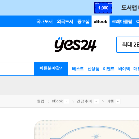
국내도서
외국도서
중고샵
eBook
크레마클럽
C
빠른분야찾기
베스트
신상품
이벤트
바이백
매
웰컴
eBook
건강 취미
여행