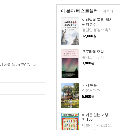
이 분야 베스트셀러
더보기
이태백의 풍류, 최치
원의 기상
정길연 정경수 옥치남 황규선 박도균 조봉익 임승여 박하 저
12,000
원
오로라의 추억
슈퍼소작농 저
3,900
원
사용 불가) /PC(Mac)
거기 여유
여유서가 저
5,000
원
에이든 일본 여행 도
감 100
타블라라사 편집팀,이정기 공저