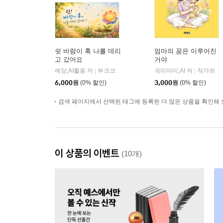
쉿 바람이 훅 나를 데리
엄마의 꿈은 이루어진
고 갔어요
거야
예당,AI활용 저
부크크
극미마미,AI 저
작가와
|
|
6,000
원
(0% 할인)
3,000
원
(0% 할인)
검색 페이지에서 선택된 태그에 등록된 더 많은 상품을 확인해 
이 상품의 이벤트
(10개)