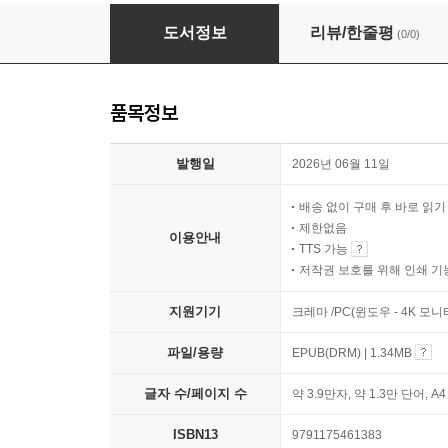
기차로 떠나는 일본 일주
도서정보
리뷰/한줄평
(0/0)
품목정보
발행일
2026년 06월 11일
배송 없이 구매 후 바로 읽
제한없음
이용안내
TTS 가능
저작권 보호를 위해 인쇄 기
지원기기
크레마 /PC(윈도우 - 4K 모
파일/용량
EPUB(DRM) | 1.34MB
글자 수/페이지 수
약 3.9만자, 약 1.3만 단어, A
ISBN13
9791175461383