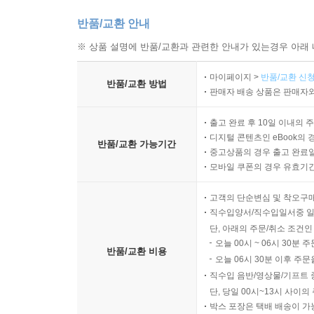
반품/교환 안내
※ 상품 설명에 반품/교환과 관련한 안내가 있는경우 아래 
마이페이지 >
반품/교환 신청
반품/교환 방법
판매자 배송 상품은 판매자와
출고 완료 후 10일 이내의 
디지털 콘텐츠인 eBook의 
반품/교환 가능기간
중고상품의 경우 출고 완료일
모바일 쿠폰의 경우 유효기간(
고객의 단순변심 및 착오구
직수입양서/직수입일서중 일
단, 아래의 주문/취소 조건인
오늘 00시 ~ 06시 30분 
반품/교환 비용
오늘 06시 30분 이후 주문
직수입 음반/영상물/기프트 
단, 당일 00시~13시 사이
박스 포장은 택배 배송이 가