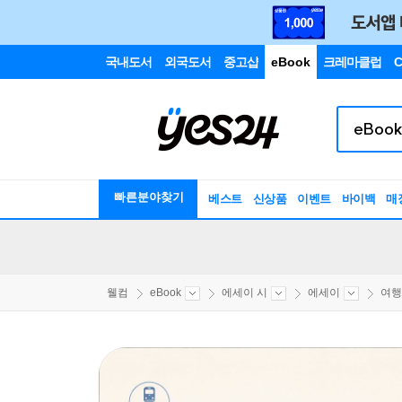
국내도서
외국도서
중고샵
eBook
크레마클럽
C
빠른분야찾기
베스트
신상품
이벤트
바이백
매
웰컴
eBook
에세이 시
에세이
여행