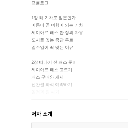
프롤로그
1장 왜 기차로 일본인가
이동이 곧 여행이 되는 기차
제이아르 패스 한 장의 자유
도시를 잇는 종단 루트
일주일이 딱 맞는 이유
2장 떠나기 전 패스 준비
제이아르 패스 고르기
패스 구매와 개시
신칸센 좌석 예약하기
일정과 짐 싸기
3장 도쿄에서 출발하다
저자 소개
도쿄역과 신칸센 첫 탑승
창밖으로 만나는 후지산