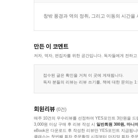
에키벤과 열차 안의 시간
교토에서 내리다
창밖 풍경과 역의 정취, 그리고 이동의 시간을 
4장 간사이를 달리다
천년 고도 교토
오사카의 활기
만든 이 코멘트
사슴의 도시 나라
저자, 역자, 편집자를 위한 공간입니다. 독자들에게 전하고
로컬선과 환승의 묘미
5장 서쪽으로 더 멀리
접수된 글은 확인을 거쳐 이 곳에 게재됩니다.
히로시마와 평화공원
독자 분들의 리뷰는 리뷰 쓰기를, 책에 대한 문의는 1:
바다 위 신사 미야지마
산요 신칸센을 타고
종착지 후쿠오카
회원리뷰
(0건)
매주 10건의 우수리뷰를 선정하여 YES포인트 3만원을 드
6장 기차 여행을 위한 가이드
3,000원 이상 구매 후 리뷰 작성 시
일반회원 300원, 마니아
육박 칠일 추천 루트
eBook은 다운로드 후 작성한 리뷰만 YES포인트 지급됩니
클래스는 첫번째 회차 주문확정 시점부터 마지막 회차 주문
예산과 패스 본전 뽑기