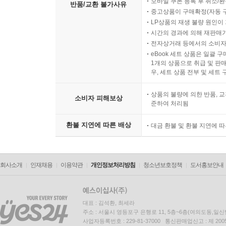
모바일 쿠폰 등록 후 취소/환
반품/교환 불가사유
중고상품이 구매확정(자동 
LP상품의 재생 불량 원인이 기
시간의 경과에 의해 재판매가
전자상거래 등에서의 소비자
eBook 세트 상품은 일괄 
1개의 상품으로 취급 및 판매
우, 세트 상품 전부 및 세트
상품의 불량에 의한 반품, 교
소비자 피해보상
준하여 처리됨
환불 지연에 따른 배상
대금 환불 및 환불 지연에 
회사소개
인재채용
이용약관
개인정보처리방침
청소년보호정책
도서홍보안내
대표 : 김석환, 최세라
주소 : 서울시 영등포구 은행로 11, 5층~6층(여의도동,일신
사업자등록번호 : 229-81-37000 통신판매업신고 : 제 200