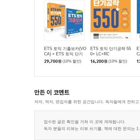
기출 TEST 10 정답 및 해설
『ETS 토익 정기시험 기출문제집 1000 Vol. 5 LC』
1. 본책
토익 소개 및 수험 정보
토익 경향 분석
ETS 토익 기출보카(VO
ETS 토익 단기공략 55
E
CA) + ETS 토익 단기
0+ LC+RC
C
점수 환산표
공략 550+ LC+RC 세트
29,700
원
(10% 할인)
16,200
원
(10% 할인)
1
기출 TEST 01
기출 TEST 02
기출 TEST 03
만든 이 코멘트
기출 TEST 04
저자, 역자, 편집자를 위한 공간입니다. 독자들에게 전하고
기출 TEST 05
기출 TEST 06
기출 TEST 07
접수된 글은 확인을 거쳐 이 곳에 게재됩니다.
기출 TEST 08
독자 분들의 리뷰는 리뷰 쓰기를, 책에 대한 문의는 1:
기출 TEST 09