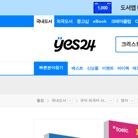
국내도서
외국도서
중고샵
eBook
크레마클럽
C
빠른분야찾기
베스트
신상품
이벤트
바이백
매
웰컴
국내도서
국어 외국어 사...
영어