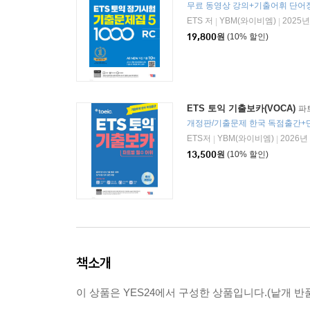
ETS 저
YBM(와이비엠)
2025년
|
|
19,800
원
(10% 할인)
ETS 토익 기출보카(VOCA)
파
ETS저
YBM(와이비엠)
2026년
|
|
13,500
원
(10% 할인)
책소개
이 상품은 YES24에서 구성한 상품입니다.(낱개 반품