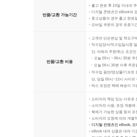
출고 완료 후 10일 이내의 
디지털 콘텐츠인 eBook의 
반품/교환 가능기간
중고상품의 경우 출고 완료일
모바일 쿠폰의 경우 유효기간(
고객의 단순변심 및 착오구
직수입양서/직수입일서중 일
단, 아래의 주문/취소 조건인
오늘 00시 ~ 06시 30분 
반품/교환 비용
오늘 06시 30분 이후 주문
직수입 음반/영상물/기프트 
단, 당일 00시~13시 사이
박스 포장은 택배 배송이 가
소비자의 책임 있는 사유로 
소비자의 사용, 포장 개봉에 
복제가 가능한 상품 등의 포장을 
소비자의 요청에 따라 개별
디지털 컨텐츠인 eBook, 
eBook 대여 상품은 대여 기