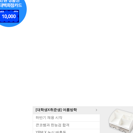
[대학생X취준생] 여름방학
하반기 채용 시작
큰코쌤과 한능검 합격
YBM X 농심 배홍동