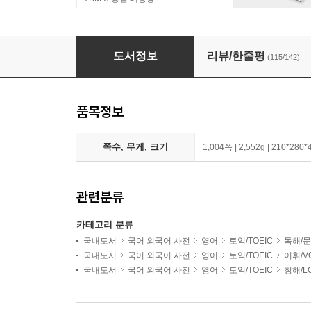
ETS 토익 정기시험 기출문제집 1000 Vol. 5 RC
도서정보
리뷰/한줄평
(115/142)
품목정보
쪽수, 무게, 크기
1,004쪽 | 2,552g | 210*280
관련분류
카테고리 분류
국내도서
국어 외국어 사전
영어
토익/TOEIC
독해/문
국내도서
국어 외국어 사전
영어
토익/TOEIC
어휘/V
국내도서
국어 외국어 사전
영어
토익/TOEIC
청해/L