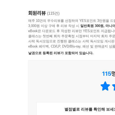
기출 TEST 10
회원리뷰
(115건)
Answer Sheet
매주 10건의 우수리뷰를 선정하여 YES포인트 3만원을 드
3,000원 이상 구매 후 리뷰 작성 시
일반회원 300원, 마니아
2. 해설집
eBook은 다운로드 후 작성한 리뷰만 YES포인트 지급됩니
클래스는 첫번째 회차 주문확정 시점부터 마지막 회차 주문
기출 TEST 01 정답 및 해설
사락 독서모임으로 진행된 클래스는 사락 독서모임 게시판
기출 TEST 02 정답 및 해설
eBook 페이백, CD/LP, DVD/Blu-ray, 패션 및 판매금
기출 TEST 03 정답 및 해설
낱권으로 등록된 리뷰가 포함되어 있습니다.
기출 TEST 04 정답 및 해설
기출 TEST 05 정답 및 해설
기출 TEST 06 정답 및 해설
115
기출 TEST 07 정답 및 해설
기출 TEST 08 정답 및 해설
기출 TEST 09 정답 및 해설
기출 TEST 10 정답 및 해설
별점별로 리뷰를 확인해 보세
『ETS 토익 기출보카(VOCA)』