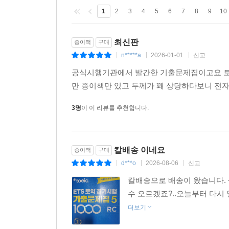
1
2
3
4
5
6
7
8
9
10
최신판
종이책
구매
n*****a
2026-01-01
신고
|
|
|
공식시행기관에서 발간한 기출문제집이고요 토익
만 종이책만 있고 두께가 꽤 상당하다보니 전
3명
이 이 리뷰를 추천합니다.
칼배송 이네요
종이책
구매
d***o
2026-08-06
신고
|
|
|
칼배송으로 배송이 왔습니다. 
수 오르겠죠?..오늘부터 다시 
더보기