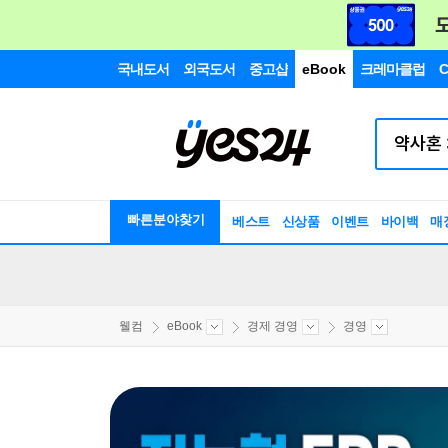
국내도서
외국도서
중고샵
eBook
크레마클럽
C
빠른분야찾기
베스트
신상품
이벤트
바이백
매
웰컴
eBook
경제 경영
경영