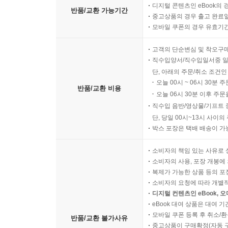
디지털 콘텐츠인 eBook의 
반품/교환 가능기간
중고상품의 경우 출고 완료일
모바일 쿠폰의 경우 유효기간(
고객의 단순변심 및 착오구
직수입양서/직수입일서중 일
단, 아래의 주문/취소 조건인
오늘 00시 ~ 06시 30분 
반품/교환 비용
오늘 06시 30분 이후 주문
직수입 음반/영상물/기프트 
단, 당일 00시~13시 사이
박스 포장은 택배 배송이 가
소비자의 책임 있는 사유로 
소비자의 사용, 포장 개봉에 
복제가 가능한 상품 등의 포장을 
소비자의 요청에 따라 개별
디지털 컨텐츠인 eBook, 
eBook 대여 상품은 대여 기
모바일 쿠폰 등록 후 취소/환
반품/교환 불가사유
중고상품이 구매확정(자동 