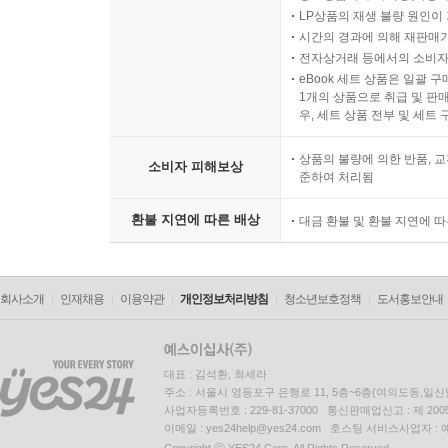
LP상품의 재생 불량 원인이 기
시간의 경과에 의해 재판매가
전자상거래 등에서의 소비자
eBook 세트 상품은 일괄 
1개의 상품으로 취급 및 판매
우, 세트 상품 전부 및 세트
상품의 불량에 의한 반품, 교
소비자 피해보상
준하여 처리됨
환불 지연에 따른 배상
대금 환불 및 환불 지연에 
회사소개
인재채용
이용약관
개인정보처리방침
청소년보호정책
도서홍보안내
대표 : 김석환, 최세라
주소 : 서울시 영등포구 은행로 11, 5층~6층(여의도동,일신
사업자등록번호 : 229-81-37000 통신판매업신고 : 제 200
이메일 : yes24help@yes24.com 호스팅 서비스사업자 :
Copyright ⓒ YES24 Corp. All Rights Reserved.