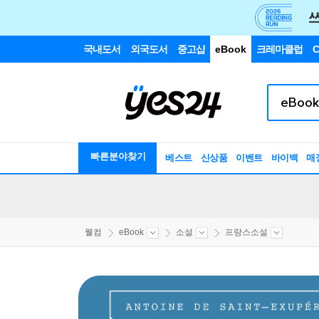
국내도서
외국도서
중고샵
eBook
크레마클럽
C
빠른분야찾기
베스트
신상품
이벤트
바이백
매
웰컴
eBook
소설
프랑스소설