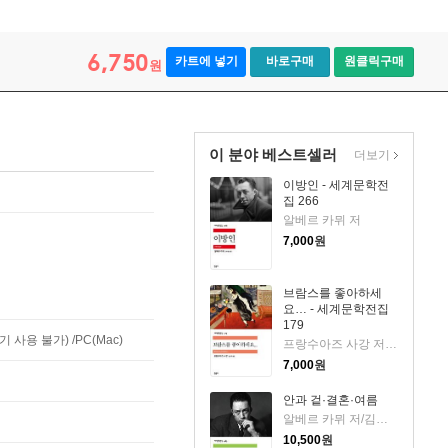
6,750
카트에 넣기
바로구매
원클릭구매
원
이 분야 베스트셀러
더보기
이방인 - 세계문학전
집 266
알베르 카뮈 저
7,000
원
브람스를 좋아하세
요… - 세계문학전집
179
사용 불가) /PC(Mac)
프랑수아즈 사강 저/김남주 역
7,000
원
안과 겉·결혼·여름
알베르 카뮈 저/김화영 역
10,500
원