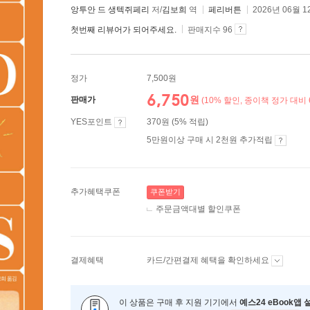
앙투안 드 생텍쥐페리
저/
김보희
역
페리버튼
2026년 06월 1
첫번째 리뷰어가 되어주세요.
판매지수 96
정가
7,500원
6,750
원
판매가
(10% 할인, 종이책 정가 대비 
YES포인트
370원 (5% 적립)
5만원이상 구매 시 2천원 추가적립
추가혜택쿠폰
쿠폰받기
주문금액대별 할인쿠폰
결제혜택
카드/간편결제 혜택을 확인하세요
이 상품은 구매 후 지원 기기에서
예스24 eBook앱