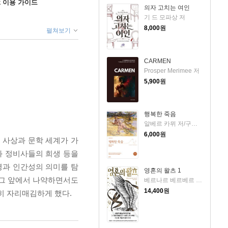
ok 이용 가이드
의자 고치는 여인
기 드 모파상 저
8,000
원
펼쳐보기
CARMEN
Prosper Merimee 저
5,900
원
행복한 죽음
알베르 카뮈 저/구영옥 역
6,000
원
그의 사상과 문학 세계가 가
와 정비사들의 희생 등을
명과 인간성의 의미를 탐
영혼의 왈츠 1
 그 앞에서 나약하면서도
베르나르 베르베르 저/전미연 역
14,400
원
히 자리매김하게 했다.