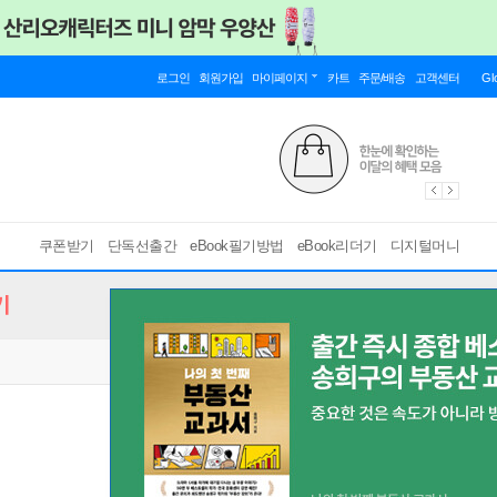
로그인
회원가입
마이페이지
카트
주문/배송
고객센터
Gl
쿠폰받기
단독선출간
eBook필기방법
eBook리더기
디지털머니
기