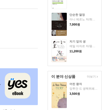
단순한 열정
아니 에르노 저/최정수 역
7,000
원
자기 앞의 생
에밀 아자르 저/용경식 역
11,200
원
이 분야 신상품
더보기
어린 왕자
앙투안 드 생텍쥐페리 저/김설아 역
3,500
원