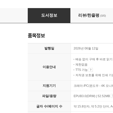
인간의 대지
도서정보
리뷰/한줄평
(0/0)
품목정보
발행일
2026년 06월 12일
배송 없이 구매 후 바로 읽
제한없음
이용안내
TTS 가능
저작권 보호를 위해 인쇄 기
지원기기
크레마 /PC(윈도우 - 4K 모
파일/용량
EPUB3.0(DRM) | 52.52MB
글자 수/페이지 수
약 15.8만자, 약 5.2만 단어, 