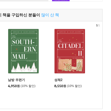
이 책을 구입하신 분들이
많이 산 책
1
/1
남방 우편기
성채2
4,950
원
(10% 할인)
8,550
원
(10% 할인)