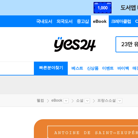
국내도서
외국도서
중고샵
eBook
크레마클럽
C
빠른분야찾기
베스트
신상품
이벤트
바이백
매
웰컴
eBook
소설
프랑스소설