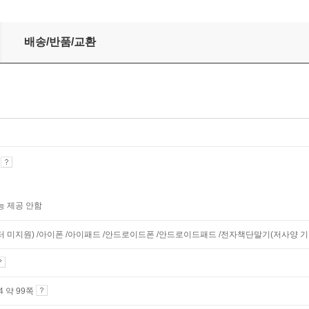
배송/반품/교환
기
능 제공 안함
니터 미지원) /아이폰 /아이패드 /안드로이드폰 /안드로이드패드 /전자책단말기(저사양 기기 
A4 약 99쪽