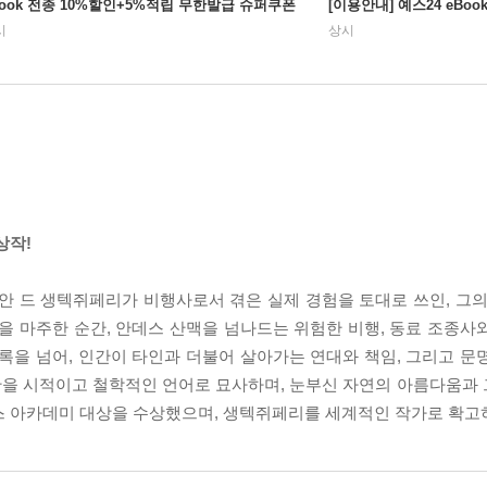
Book 전종 10%할인+5%적립 무한발급 슈퍼쿠폰
[이용안내] 예스24 eBo
시
상시
상작!
9)는 앙투안 드 생텍쥐페리가 비행사로서 겪은 실제 경험을 토대로 쓰인, 
을 마주한 순간, 안데스 산맥을 넘나드는 위험한 비행, 동료 조종사
록을 넘어, 인간이 타인과 더불어 살아가는 연대와 책임, 그리고 문
간을 시적이고 철학적인 언어로 묘사하며, 눈부신 자연의 아름다움과
스 아카데미 대상을 수상했으며, 생텍쥐페리를 세계적인 작가로 확고