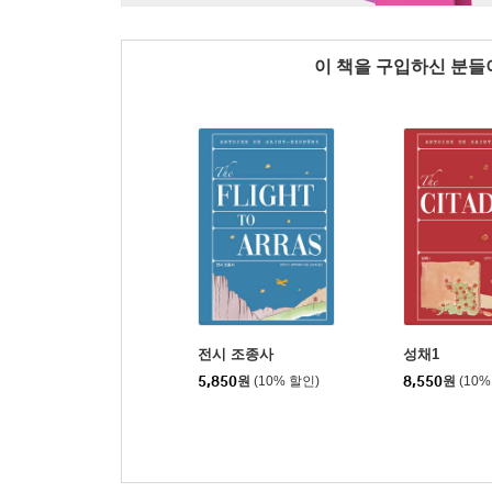
이 책을 구입하신 분
전시 조종사
성채1
5,850
원
(10% 할인)
8,550
원
(10%