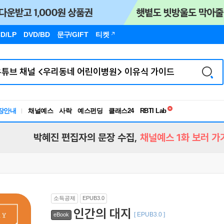
D/LP
DVD/BD
문구
/GIFT
티켓
독서유형검사
RBTI Lab
장안내
채널예스
사락
예스펀딩
클래스24
독서유형검사
박혜진 편집자의 문장 수집,
채널예스 1화 보러 가
소득공제
EPUB3.0
인간의 대지
[ EPUB3.0 ]
eBook