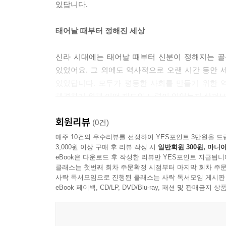
있답니다.
태어날 때부터 정해진 세상
신라 시대에는 태어날 때부터 신분이 정해지는 골
있었어요. 그 외에도 역사적으로 오랜 시간 동안
있었답니다. 모두가 평등한 사회를 만들기 위한 역
해결하기 위해 어떤 제도와 노력이 있었는지 살펴보
회원리뷰
서로를 바라보는 시선
(0건)
매주 10건의 우수리뷰를 선정하여 YES포인트 3만원을 드
3,000원 이상 구매 후 리뷰 작성 시
일반회원 300원, 마니아
『차이와 차별』은 우리가 세상을 바라보는 따뜻
eBook은 다운로드 후 작성한 리뷰만 YES포인트 지급됩니
이해하도록 도와주지요. 그 다름을 틀린 것이 아니
클래스는 첫번째 회차 주문확정 시점부터 마지막 회차 주문
마음을 헤아려 보고, 서로의 이야기에 귀 기울이는 
사락 독서모임으로 진행된 클래스는 사락 독서모임 게시판
존중하는 마음을 통해, 서로를 조금 더 다정하게 바
eBook 페이백, CD/LP, DVD/Blu-ray, 패션 및 판매금