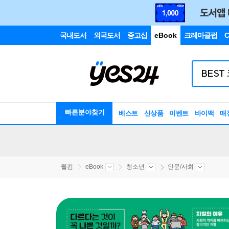
국내도서
외국도서
중고샵
eBook
크레마클럽
C
빠른분야찾기
베스트
신상품
이벤트
바이백
매
웰컴
eBook
청소년
인문/사회