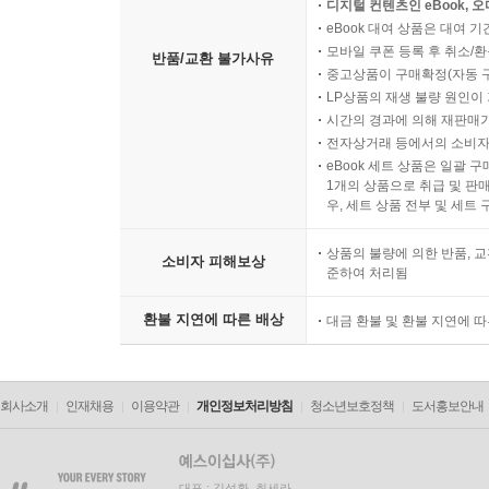
디지털 컨텐츠인 eBook, 
eBook 대여 상품은 대여 기
모바일 쿠폰 등록 후 취소/환
반품/교환 불가사유
중고상품이 구매확정(자동 
LP상품의 재생 불량 원인이 기
시간의 경과에 의해 재판매가
전자상거래 등에서의 소비자
eBook 세트 상품은 일괄 
1개의 상품으로 취급 및 판매
우, 세트 상품 전부 및 세트
상품의 불량에 의한 반품, 교
소비자 피해보상
준하여 처리됨
환불 지연에 따른 배상
대금 환불 및 환불 지연에 
회사소개
인재채용
이용약관
개인정보처리방침
청소년보호정책
도서홍보안내
대표 : 김석환, 최세라