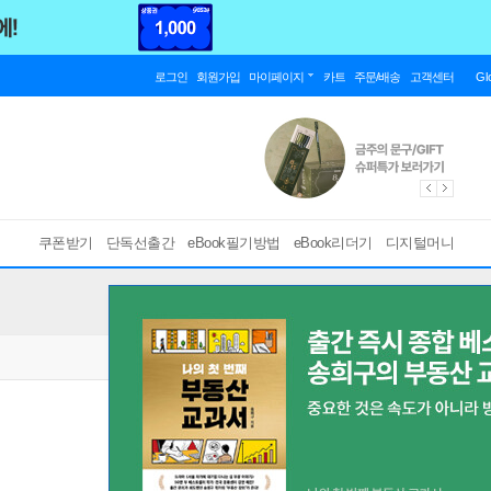
로그인
회원가입
마이페이지
카트
주문/배송
고객센터
Gl
쿠폰받기
단독선출간
eBook필기방법
eBook리더기
디지털머니