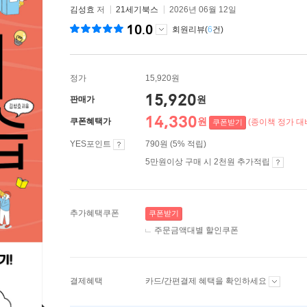
김성효
저
21세기북스
2026년 06월 12일
10.0
회원리뷰(
6
건)
정가
15,920원
15,920
원
판매가
14,330
원
쿠폰혜택가
(종이책 정가 대비
쿠폰받기
YES포인트
790원 (5% 적립)
5만원이상 구매 시 2천원 추가적립
추가혜택쿠폰
쿠폰받기
주문금액대별 할인쿠폰
결제혜택
카드/간편결제 혜택을 확인하세요