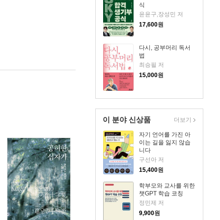
식
윤윤구,장성민 저
17,600
원
다시, 공부머리 독서
법
최승필 저
15,000
원
이 분야 신상품
더보기
자기 언어를 가진 아
이는 길을 잃지 않습
니다
구선아 저
15,400
원
학부모와 교사를 위한
챗GPT 학습 코칭
정민제 저
9,900
원