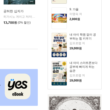
9. 가을
공허한 십자가
이명숙 저
k)
히가시노 게이고 저/이선희 역
자음과모음
|
2,000
원
13,700
원
(0% 할인)
내 아이 학원 없이 공
부하는 힘 키우기
김프로랩 저
19,000
원
내 아이 스마트폰보다
공부에 빠지게 하는
습관
김프로랩 저
19,000
원