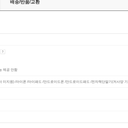
배송/반품/교환
기
능 제공 안함
니터 미지원) /아이폰 /아이패드 /안드로이드폰 /안드로이드패드 /전자책단말기(저사양 기기 