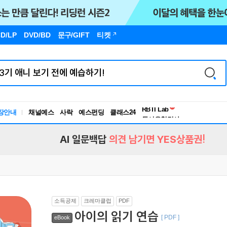
D/LP
DVD/BD
문구
/GIFT
티켓
독서유형검사
RBTI Lab
장안내
채널예스
사락
예스펀딩
클래스24
독서유형검사
AI 일문백답
의견 남기면 YES상품권!
소득공제
크레마클럽
PDF
아이의 읽기 연습
[ PDF ]
eBook