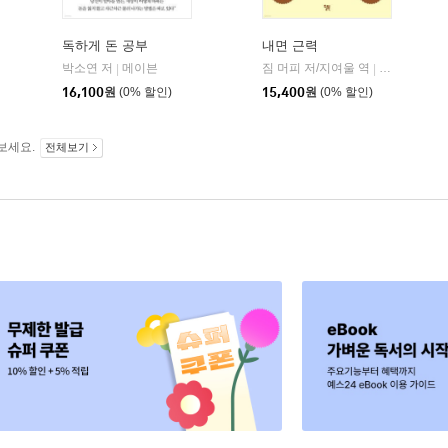
독하게 돈 공부
내면 근력
히읏
박소연 저
메이븐
짐 머피 저/지여울 역
윌북(willboo
|
|
|
16,100
원
(0% 할인)
15,400
원
(0% 할인)
보세요.
전체보기