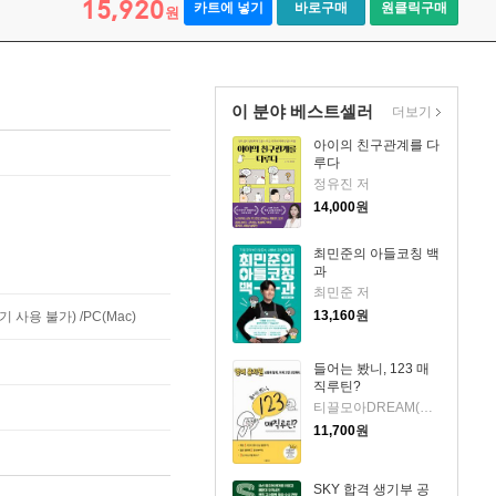
15,920
카트에 넣기
바로구매
원클릭구매
원
이 분야 베스트셀러
더보기
아이의 친구관계를 다
루다
정유진 저
14,000
원
최민준의 아들코칭 백
과
최민준 저
13,160
원
사용 불가) /PC(Mac)
들어는 봤니, 123 매
직루틴?
티끌모아DREAM(강서윤) 저
11,700
원
SKY 합격 생기부 공