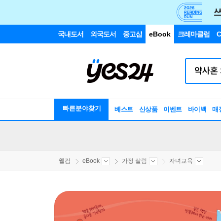
국내도서
외국도서
중고샵
eBook
크레마클럽
C
빠른분야찾기
베스트
신상품
이벤트
바이백
매
웰컴
eBook
가정 살림
자녀교육