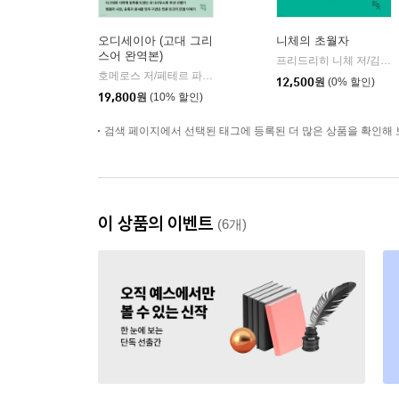
오디세이아 (고대 그리
니체의 초월자
스어 완역본)
프리드리히 니체 저/김철 편역
호메로스 저/페테르 파울 루벤스 그림/박문재 역
현대지성
|
12,500
원
(0% 할인)
19,800
원
(10% 할인)
검색 페이지에서 선택된 태그에 등록된 더 많은 상품을 확인해 
이 상품의 이벤트
(6개)