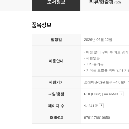
도서정보
리뷰/한줄평
(3/3)
품목정보
발행일
2026년 06월 12일
배송 없이 구매 후 바로 읽
제한없음
이용안내
TTS 불가능
저작권 보호를 위해 인쇄 기
지원기기
크레마 /PC(윈도우 - 4K 모
파일/용량
PDF(DRM) | 44.46MB
페이지 수
약 241쪽
ISBN13
9791176610650