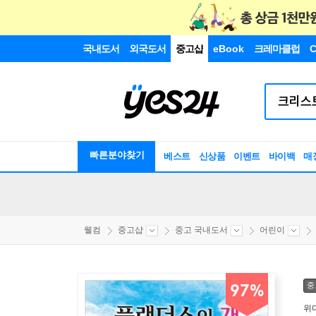
국내도서
외국도서
중고샵
eBook
크레마클럽
C
빠른분야찾기
베스트
신상품
이벤트
바이백
매
웰컴
중고샵
중고 국내도서
어린이
중
97%
위