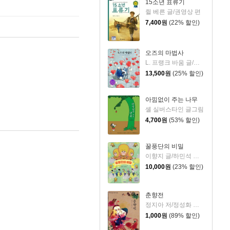
15소년 표류기
쥘 베른 글/권영상 편
7,400
원
(22% 할인)
오즈의 마법사
L. 프랭크 바움 글/리즈베트 츠베르거 그림/한상남 편역
13,500
원
(25% 할인)
아낌없이 주는 나무
셸 실버스타인 글그림
4,700
원
(53% 할인)
꿀풍단의 비밀
이향지 글/하민석 그림
10,000
원
(23% 할인)
춘향전
정지아 저/정성화 그림
1,000
원
(89% 할인)