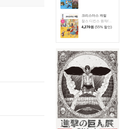
크리스마스 캐럴
찰스 디킨스 원작/이정민 편/박기종 그림/박우현 감수
4,270
원
(55% 할인)