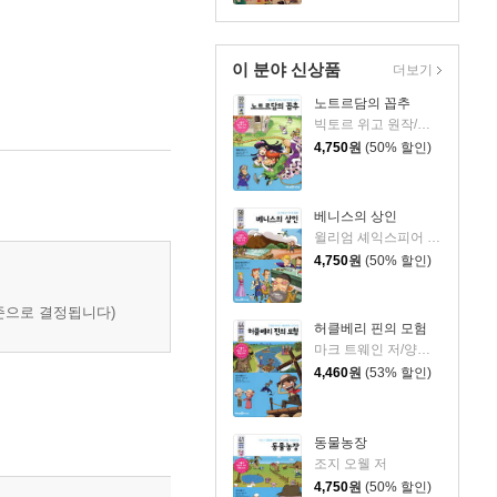
이 분야 신상품
더보기
노트르담의 꼽추
빅토르 위고 원작/김남길 편/박준우 그림/방민호 감수
4,750
원
(50% 할인)
베니스의 상인
윌리엄 셰익스피어 원작/현소 편/이영훈 그림
4,750
원
(50% 할인)
기준으로 결정됩니다)
허클베리 핀의 모험
마크 트웨인 저/양은진 편저/아이원 그림
4,460
원
(53% 할인)
동물농장
조지 오웰 저
4,750
원
(50% 할인)