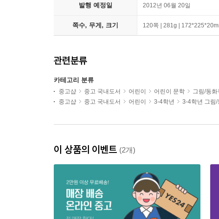
발행 예정일
2012년 06월 20일
쪽수, 무게, 크기
120쪽 | 281g | 172*225*20
관련분류
카테고리 분류
중고샵
중고 국내도서
어린이
어린이 문학
그림/동화
중고샵
중고 국내도서
어린이
3-4학년
3-4학년 그림
이 상품의 이벤트
(2개)