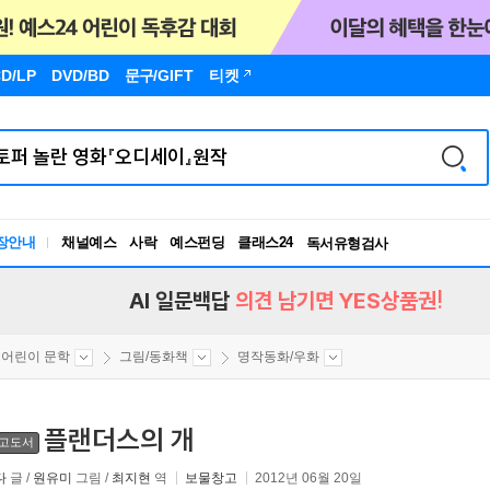
D/LP
DVD/BD
문구
/GIFT
티켓
장안내
채널예스
사락
예스펀딩
클래스24
독서유형검사
RBTI Lab
독서유형검사
AI 일문백답
의견 남기면 YES상품권!
어린이 문학
그림/동화책
명작동화/우화
플랜더스의 개
고도서
다
글 /
원유미
그림 /
최지현
역
보물창고
2012년 06월 20일