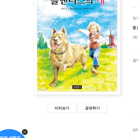
정
중
Y
결
미리보기
공유하기
상