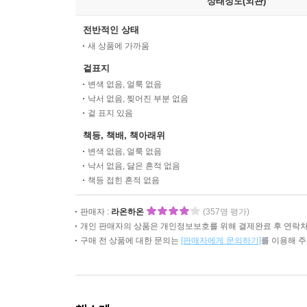
상태정도(외관)
전반적인 상태
새 상품에 가까움
겉표지
변색 없음, 얼룩 없음
낙서 없음, 찢어진 부분 없음
겉 표지 있음
책등, 책배, 책아래위
변색 없음, 얼룩 없음
낙서 없음, 닳은 흔적 없음
책등 접힌 흔적 없음
판매자 :
라온하온
(357명 평가)
개인 판매자의 상품은 개인정보보호를 위해 결제완료 후 연락처
구매 전 상품에 대한 문의는
[판매자에게 문의하기]
를 이용해 