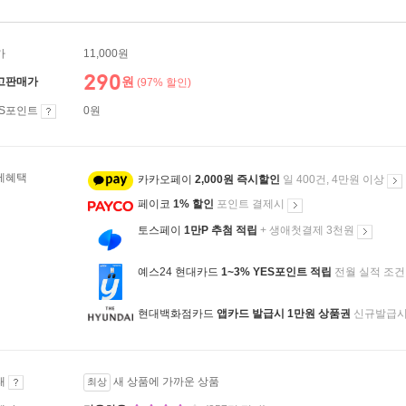
가
11,000원
290
원
고판매가
(97% 할인)
ES포인트
0원
제혜택
카카오페이
2,000원 즉시할인
일 400건, 4만원 이상
페이코
1% 할인
포인트 결제시
토스페이
1만P 추첨 적립
+ 생애첫결제 3천원
예스24 현대카드
1~3% YES포인트 적립
전월 실적 조건
현대백화점카드
앱카드 발급시 1만원 상품권
신규발급
태
새 상품에 가까운 상품
최상