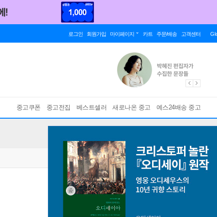
로그인
회원가입
마이페이지
카트
주문/배송
고객센터
Gl
중고쿠폰
중고전집
베스트셀러
새로나온 중고
예스24배송 중고