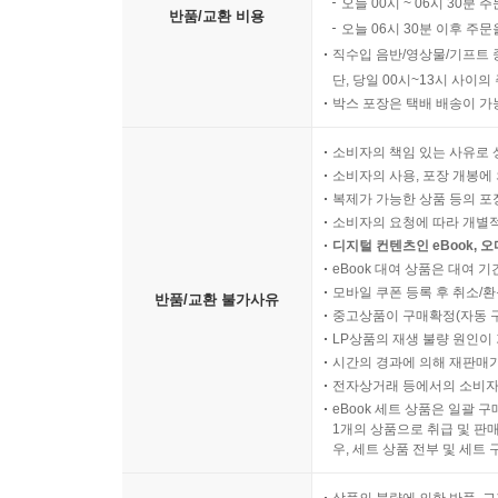
오늘 00시 ~ 06시 30분 
거대한 의학 실험’이라는 표현이 결코 과장이 아님을
반품/교환 비용
오늘 06시 30분 이후 주문
직수입 음반/영상물/기프트 
▼ 이게 다 도파민 때문이라고?
단, 당일 00시~13시 사이
신경과학자 토미 블랜처드는 소셜 미디어에 범람하는
박스 포장은 택배 배송이 가
재배선한다’ 같은 표현은 자기 계발 구루와 생산성 
소비자의 책임 있는 사유로 
말은 ‘산책이 스트레스를 줄인다’는 평범한 사실에
소비자의 사용, 포장 개봉에 
파헤친다.
복제가 가능한 상품 등의 포장을 
소비자의 요청에 따라 개별
그밖에 《스켑틱》 46호의 흥미로운 글들,
디지털 컨텐츠인 eBook, 
eBook 대여 상품은 대여 기
사회학자 로버트 E. 바살러뮤와 저널리스트 디에고 
모바일 쿠폰 등록 후 취소/환
실재한다는 소셜 미디어발 주장과 자극적인 언론 보
반품/교환 불가사유
중고상품이 구매확정(자동 
교육학자 데이나 홀은 ‘스스로를 용서하지 못하는 
LP상품의 재생 불량 원인이 기
실망과 실패, 실존적 무력감이 그 어느 때보다 흔해
시간의 경과에 의해 재판매가
전자상거래 등에서의 소비자
eBook 세트 상품은 일괄 
1개의 상품으로 취급 및 판매
우, 세트 상품 전부 및 세트
상품의 불량에 의한 반품, 교