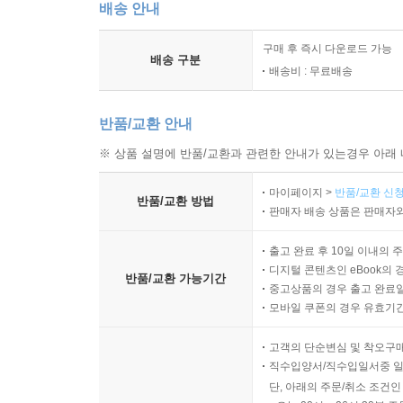
배송 안내
하늘이 움직인다’는 결론으로 이어졌다. 저자는 ‘
오해가 되는지를 따라간다.
구매 후 즉시 다운로드 가능
배송 구분
배송비 : 무료배송
▼ 자연은 속임수와 사기꾼의 천국
행동생태학자 강창구는 자연이 아름답고 조화로운 곳
반품/교환 안내
후추나방의 의태처럼 생존과 번식을 둘러싼 기만의
※ 상품 설명에 반품/교환과 관련한 안내가 있는경우 아래 
마술의 원리에 빗대어, 속고 속이며 살아가는 생물
마이페이지 >
반품/교환 신청
▼ 우리는 왜 종이컵에 집착하는가 (〈오후의 모두 
반품/교환 방법
판매자 배송 상품은 판매자와
2021년 26호부터 세상의 온갖 믿음과 확신을 유
마지막 회에서 저자는 텀블러를 챙기지 않아 ‘환경
출고 완료 후 10일 이내의 
디지털 콘텐츠인 eBook의 
몰고 온 사람이었다는 아이러니를 지렛대 삼아, 
반품/교환 가능기간
중고상품의 경우 출고 완료일
시선으로 되짚는다.
모바일 쿠폰의 경우 유효기간(
▼ 자연의 치료제라는 환상
고객의 단순변심 및 착오구
40년 경력의 내과 전문의 윌리엄 멜러는 ‘자연’과
직수입양서/직수입일서중 일
단, 아래의 주문/취소 조건인
화합물을 온라인으로 주문해 직접 주사하다 호흡 곤