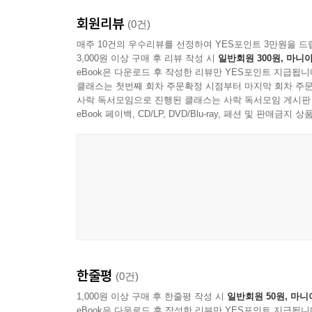
무력감까지. 비판적 사고를 위한 지적 자극으로 가득
회원리뷰
(0건)
▼ 커버스토리 : AI를 어떻게 통제할 것인가
매주 10건의 우수리뷰를 선정하여 YES포인트 3만원을 드
3,000원 이상 구매 후 리뷰 작성 시
일반회원 300원, 마니아
AI는 이제 과학 연구를 수행하고, 인간의 욕망
eBook은 다운로드 후 작성한 리뷰만 YES포인트 지급됩니
재편하는 것은 물론 정치·경제·군사·정보 권력의 
클래스는 첫번째 회차 주문확정 시점부터 마지막 회차 주문
이를 둘러싼 거대한 경쟁에 돌입했다. 기술이 점점
사락 독서모임으로 진행된 클래스는 사락 독서모임 게시판
기계가 인간의 사고와 판단을 대신하는 시대, 인간에
eBook 페이백, CD/LP, DVD/Blu-ray, 패션 및 판매금
커버스토리는 도덕과 책임, 지식 생태계, 언어와 권
AI에게 책임을 물을 수 있는가. 과학철학자 이상욱
‘에이전틱 AI’의 시대를 진단한다. 제한된 범위라
난제가 떠오른다. 그는 인간이 설정한 ‘가드레일’
적어도 당분간 최종 목적 설정은 왜 인간의 몫으로 
기계가 내 자리에 앉아 있다면 어떨 것인가. AI로봇
짠 코드를 검토하고, 논문을 직접 읽는 대신 AI가 
검증 루프가 결합되며 ‘환각’ 우려는 잦아들었지만 
한줄평
(0건)
저자는 AI가 연구자의 일을 대신하기 시작한 지식
AI의 달콤한 거짓말에 맞서기. 응용언어학자 김
1,000원 이상 구매 후 한줄평 작성 시
일반회원 50원, 마니
eBook은 다운로드 후 작성한 리뷰만 YES포인트 지급됩니