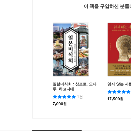
이 책을 구입하신 분
일본미식회 : 삿포로, 오타
읽지 않는 사
루, 하코다테
1건
17,500
원
7,000
원