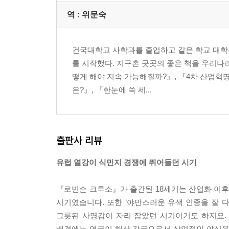
역 :
위문숙
건국대학교 사학과를 졸업하고 같은 학교 대학
를 시작했다. 지구촌 곳곳의 좋은 책을 우리나라
떻게 해야 지속 가능해질까?』, 『4차 산업혁명
은?』, 『한눈에 쏙 세...
출판사 리뷰
유럽 열강이 식민지 경쟁에 뛰어들던 시기
『로빈슨 크루소』가 출간된 18세기는 산업화 이
시기였습니다. 또한 ‘야만스러운 유색 인종을 잘 
그릇된 사명감이 자리 잡았던 시기이기도 하지요.
배경에는 영국이 해상 강국으로서 상업적인 야심을