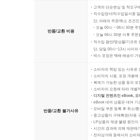
고객의 단순변심 및 착오구
직수입양서/직수입일서중 일
단, 아래의 주문/취소 조건인
오늘 00시 ~ 06시 30분 
반품/교환 비용
오늘 06시 30분 이후 주문
직수입 음반/영상물/기프트 
단, 당일 00시~13시 사이
박스 포장은 택배 배송이 가
소비자의 책임 있는 사유로 
소비자의 사용, 포장 개봉에 
복제가 가능한 상품 등의 포장을 
소비자의 요청에 따라 개별
디지털 컨텐츠인 eBook, 
eBook 대여 상품은 대여 기
모바일 쿠폰 등록 후 취소/환
반품/교환 불가사유
중고상품이 구매확정(자동 
LP상품의 재생 불량 원인이 기
시간의 경과에 의해 재판매가
전자상거래 등에서의 소비자