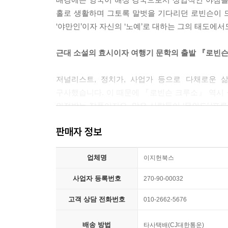
홀로 생활하며 그토록 말벗을 기다리던 로빈슨이 
‘야만인’이자 자신의 ‘노예’로 대하는 그의 태도에서
근대 소설의 효시이자 여행기 문학의 출발 『로빈
저널리스트, 정치가, 사업가 등으로 다채로운 
구사했습니다. 이 때문에 『로빈슨 크루소』 역시 
인정받는 작품이지요. 많은 사람들이 ‘무인도’ ‘표
알려진 고전이자 명작입니다. 또한 1719년에 출
판매자 정보
소재로 한 2차, 3차 창작의 모티프가 되는 등 수많
업체명
이지헌북스
사업자 등록번호
270-90-00032
고객 상담 전화번호
010-2662-5676
배송 방법
타사택배(CJ대한통운)