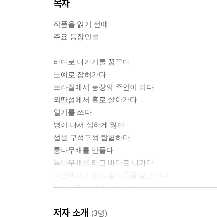
목차
작품을 읽기 전에
주요 등장인물
바다로 나가기를 꿈꾸다
노예로 잡혀가다
브라질에서 농장의 주인이 되다
외딴섬에서 홀로 살아가다
일기를 쓰다
병이 나서 심하게 앓다
섬을 구석구석 탐험하다
통나무배를 만들다
통나무배를 타고 바다로 나가다
해변에서 사람의 발자국을 발견하다
야만인들이 섬에 다녀가다
식인종들이 잔치를 벌이다
저자 소개
야만인의 목숨을 구해 주다
(3명)