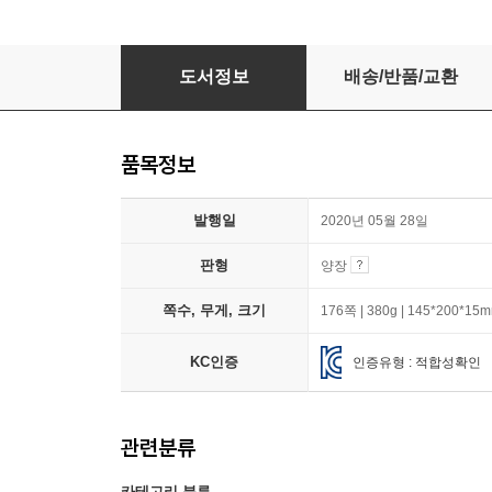
로빈슨 크루소
도서정보
배송/반품/교환
품목정보
발행일
2020년 05월 28일
판형
양장
쪽수, 무게, 크기
176쪽 | 380g | 145*200*15
KC인증
인증유형 : 적합성확인
관련분류
카테고리 분류