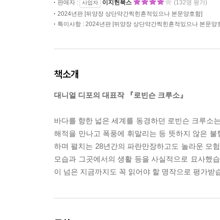
판매자 :
이지헌북스
(132명 평가)
사업자
2024년판 [뒤양장 상단약간찍힌흔적있으나 본문양호함]
특이사항 : 2024년판 [뒤양장 상단약간찍힌흔적있으나 본문양
책소개
대니얼 디포의 대표작 『로빈슨 크루소』
바다를 향한 넓은 세계를 동경하던 로빈슨 크루소
해적을 만나고 폭풍에 휘말리는 등 뜻하지 않은 불
하며 펼치는 28년간의 파란만장하고도 놀라운 모험
모습과 그곳에서의 생활 등을 사실적으로 묘사했습니다
이 넘은 지금까지도 꼭 읽어야 할 명작으로 평가받