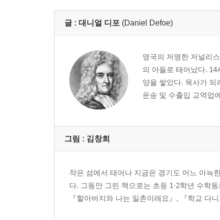
프라이데이를 가르치다
야만인들을 무찌르고 포로 두 명을 구해 내다
글 :
대니얼 디포
(Daniel Defoe)
영국 배가 섬 앞에 나타나다
배를 되찾기 위해 싸움을 벌이다
영국의 저명한 저널리스트
영국으로 돌아오다
의 아들로 태어났다. 14
양을 쌓았다. 목사가 되
대니얼 디포의 일대기
운송 및 수출입 교역업에 
그림 :
김창희
작은 섬에서 태어나 지금은 경기도 어느 아늑한
다. 그동안 그린 책으로는 초등 1·2학년 수학
『할아버지와 나는 일촌이래요』, 『학교 다니기