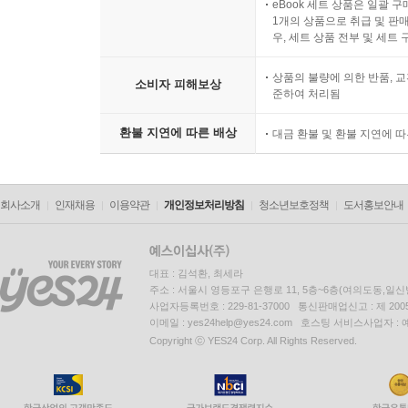
eBook 세트 상품은 일괄 
1개의 상품으로 취급 및 판매
우, 세트 상품 전부 및 세트
상품의 불량에 의한 반품, 교
소비자 피해보상
준하여 처리됨
환불 지연에 따른 배상
대금 환불 및 환불 지연에 
회사소개
인재채용
이용약관
개인정보처리방침
청소년보호정책
도서홍보안내
대표 : 김석환, 최세라
주소 : 서울시 영등포구 은행로 11, 5층~6층(여의도동,일신
사업자등록번호 : 229-81-37000 통신판매업신고 : 제 200
이메일 : yes24help@yes24.com 호스팅 서비스사업자 :
Copyright ⓒ YES24 Corp. All Rights Reserved.