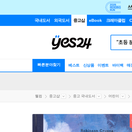
국내도서
외국도서
중고샵
eBook
크레마클럽
C
빠른분야찾기
베스트
신상품
이벤트
바이백
매
웰컴
중고샵
중고 국내도서
어린이