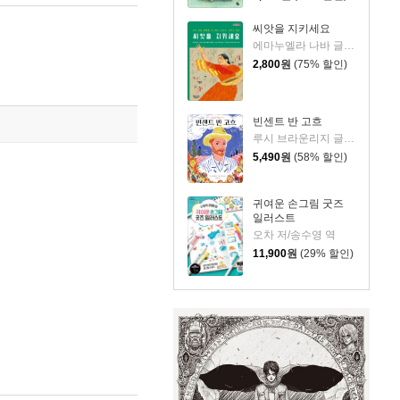
씨앗을 지키세요
에마누엘라 나바 글/에마누엘라 부솔라티 그림/김현주 역/이은희 해설
2,800
원
(75% 할인)
빈센트 반 고흐
루시 브라운리지 글/에디트 카롱 그림/최혜진 역
5,490
원
(58% 할인)
귀여운 손그림 굿즈
일러스트
오차 저/송수영 역
11,900
원
(29% 할인)