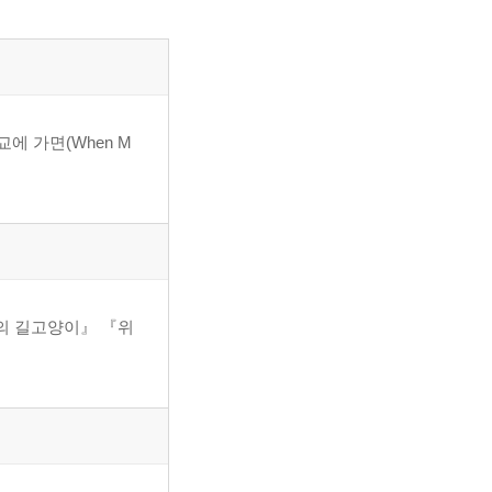
에 가면(When M
의 길고양이』 『위