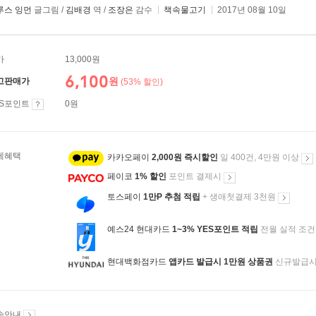
루스 잉먼
글그림 /
김배경
역 /
조장은
감수
책속물고기
2017년 08월 10일
가
13,000원
6,100
원
고판매가
(53% 할인)
ES포인트
0원
제혜택
카카오페이
2,000원 즉시할인
일 400건, 4만원 이상
페이코
1% 할인
포인트 결제시
토스페이
1만P 추첨 적립
+ 생애첫결제 3천원
예스24 현대카드
1~3% YES포인트 적립
전월 실적 조건
현대백화점카드
앱카드 발급시 1만원 상품권
신규발급
송안내