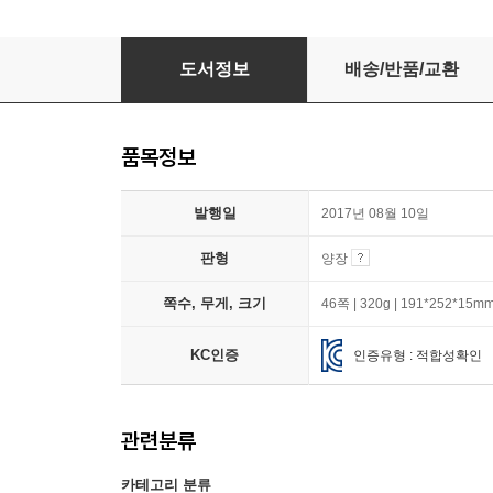
누구나 미술관에 놀러 오세요!
도서정보
배송/반품/교환
품목정보
발행일
2017년 08월 10일
판형
양장
쪽수, 무게, 크기
46쪽 | 320g | 191*252*15m
KC인증
인증유형 : 적합성확인
관련분류
카테고리 분류