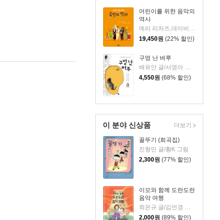
어린이를 위한 음악의
역사
메리 리처즈,데이비드 슈바이처 글/로즈 블레이크 그림/강수진 역
19,450
원
(22% 할인)
구멍 난 벼루
배유안 글/서영아 그림/전국초등사회교과 모임 감수/서울대 뿌리깊은 역사나무 추천
4,550
원
(68% 할인)
이 분야 신상품
더보기
꼴뚜기 (희곡집)
진형민 글/황K 그림
2,300
원
(77% 할인)
이모와 함께 도란도란
음악 여행
최은규 글/김언경 그림
2,000
원
(89% 할인)