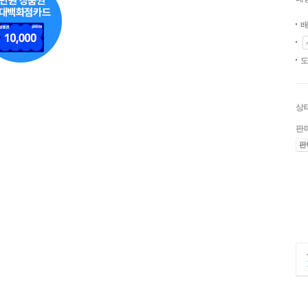
배
도
상
판
판