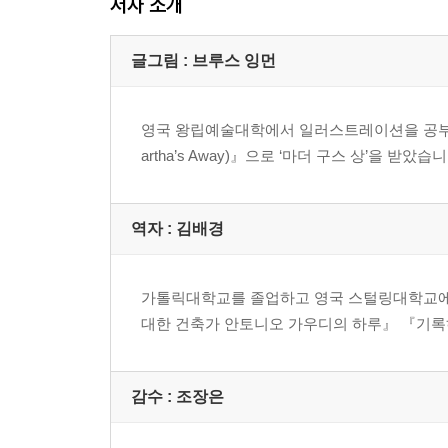
저자 소개
글그림 : 브루스 잉먼
영국 왕립예술대학에서 일러스트레이션을 공부하고
artha’s Away)』으로 ‘마더 구스 상’을 
역자 : 김배경
가톨릭대학교를 졸업하고 영국 스털링대학교에
대한 건축가 안토니오 가우디의 하루』 『기록하
감수 : 조장은