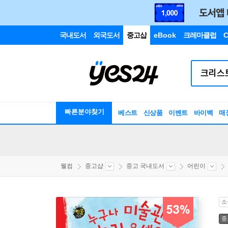
국내도서
외국도서
중고샵
eBook
크레마클럽
C
빠른분야찾기
베스트
신상품
이벤트
바이백
매
웰컴
중고샵
중고 국내도서
어린이
소
53%
중