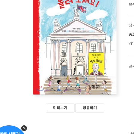
브
정
중
Y
결
미리보기
공유하기
배