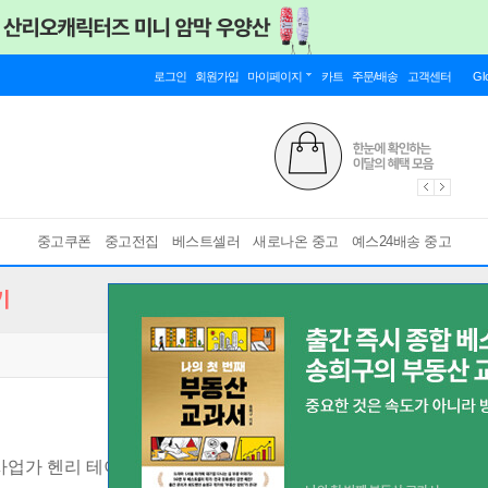
로그인
회원가입
마이페이지
카트
주문/배송
고객센터
Gl
중고쿠폰
중고전집
베스트셀러
새로나온 중고
예스24배송 중고
기
사업가 헨리 테이트