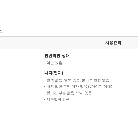
사용흔적
전반적인 상태
약간 있음
내지(면지)
변색 없음, 얼룩 없음, 물리적 변형 없음
내지 접힌 흔적 약간 있음 (5페이지 이내)
찢어진 부분 없음, 낙서 없음
제본탈착 없음