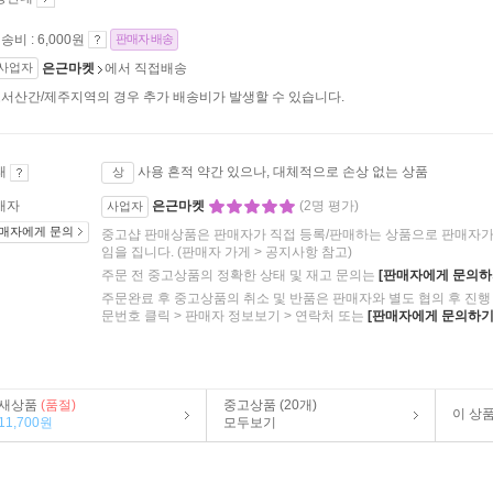
송비 : 6,000원
판매자 배송
사업자
은근마켓
에서 직접배송
서산간/제주지역의 경우 추가 배송비가 발생할 수 있습니다.
태
사용 흔적 약간 있으나, 대체적으로 손상 없는 상품
상
매자
은근마켓
(2명 평가)
사업자
매자에게 문의
중고샵 판매상품은 판매자가 직접 등록/판매하는 상품으로 판매자가 
임을 집니다.
(판매자 가게 > 공지사항 참고)
주문 전 중고상품의 정확한 상태 및 재고 문의는
[판매자에게 문의하
주문완료 후 중고상품의 취소 및 반품은 판매자와 별도 협의 후 진행 
문번호 클릭 > 판매자 정보보기 > 연락처 또는
[판매자에게 문의하기
새상품
(품절)
중고상품 (20개)
이 상
11,700원
모두보기