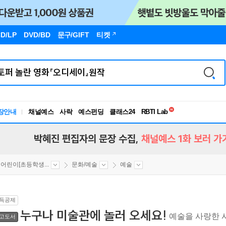
D/LP
DVD/BD
문구
/GIFT
티켓
독서유형검사
RBTI Lab
장안내
채널예스
사락
예스펀딩
클래스24
독서유형검사
박혜진 편집자의 문장 수집,
채널예스 1화 보러 가
어린이[초등학생...
문화/예술
예술
득공제
누구나 미술관에 놀러 오세요!
예술을 사랑한 
고도서