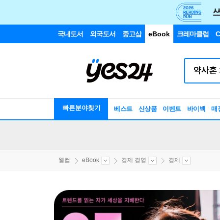
국내도서
외국도서
중고샵
eBook
크레마클럽
C
빠른분야찾기
베스트
신상품
이벤트
바이백
매
웰컴
eBook
경제 경영
경제