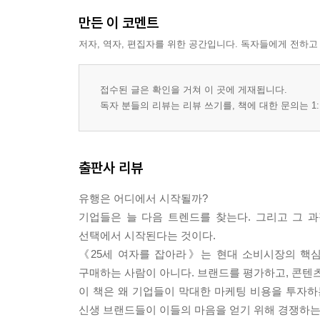
2-7. 브랜드는 왜 스토리를 파는가
만든 이 코멘트
2-8. 팬덤 소비와 커뮤니티
PART 3 · 외식·뷰티·패션에서 읽는 소비 생태계
저자, 역자, 편집자를 위한 공간입니다. 독자들에게 전하고
3-1. 카페 열풍의 시작점
3-2. 디저트는 왜 문화가 되었나
접수된 글은 확인을 거쳐 이 곳에 게재됩니다.
3-3. 외식업 성공 공식의 변화
독자 분들의 리뷰는 리뷰 쓰기를, 책에 대한 문의는 1:
3-4. 화장품 브랜드가 주목하는 고객
3-5. 뷰티 트렌드는 어떻게 상품이 되는가
3-6. 패션 유행은 어디서 시작될까
출판사 리뷰
3-7. 작은 브랜드가 빠르게 성장하는 방식
PART 4 · AI 시대에도 변하지 않는 소비 본능
유행은 어디에서 시작될까?
4-1. 데이터는 소비자의 욕망을 어떻게 읽는가
기업들은 늘 다음 트렌드를 찾는다. 그리고 그 
4-2. AI 시대의 소비 트렌드
선택에서 시작된다는 것이다.
4-3. 다음 세대의 핵심 소비층
《25세 여자를 잡아라》는 현대 소비시장의 핵심
4-4. 사업가는 트렌드를 어떻게 활용해야 하는가
구매하는 사람이 아니다. 브랜드를 평가하고, 콘텐
4-5. 소비를 읽는 자가 시장을 지배한다
이 책은 왜 기업들이 막대한 마케팅 비용을 투자하
신생 브랜드들이 이들의 마음을 얻기 위해 경쟁하