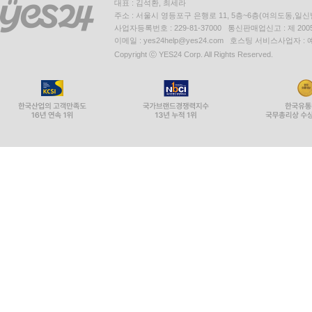
대표 : 김석환, 최세라
주소 : 서울시 영등포구 은행로 11, 5층~6층(여의도동,일신
사업자등록번호 : 229-81-37000 통신판매업신고 : 제 200
이메일 : yes24help@yes24.com 호스팅 서비스사업자 :
Copyright ⓒ YES24 Corp. All Rights Reserved.