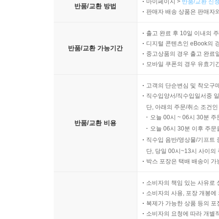
마이페이지 >
반품/교환 신청
반품/교환 방법
판매자 배송 상품은 판매자와
출고 완료 후 10일 이내의 
디지털 콘텐츠인 eBook의 
반품/교환 가능기간
중고상품의 경우 출고 완료일
모바일 쿠폰의 경우 유효기간(
고객의 단순변심 및 착오구
직수입양서/직수입일서중 일
단, 아래의 주문/취소 조건인
오늘 00시 ~ 06시 30분 
반품/교환 비용
오늘 06시 30분 이후 주문
직수입 음반/영상물/기프트 
단, 당일 00시~13시 사이
박스 포장은 택배 배송이 가
소비자의 책임 있는 사유로 
소비자의 사용, 포장 개봉에 
복제가 가능한 상품 등의 포장을 
소비자의 요청에 따라 개별