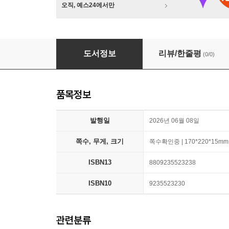
오직, 예스24에서만
미술, 게임과 만나다 (감상하기 : 4종세트)
도서정보
리뷰/한줄평
(0/0)
품목정보
발행일
2026년 06월 08일
쪽수, 무게, 크기
쪽수확인중 | 170*220*15mm
ISBN13
8809235523238
ISBN10
9235523230
관련분류