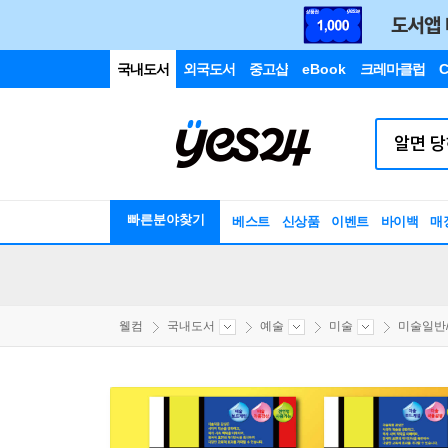
국내도서
외국도서
중고샵
eBook
크레마클럽
C
빠른분야찾기
베스트
신상품
이벤트
바이백
매
웰컴
국내도서
예술
미술
미술일반