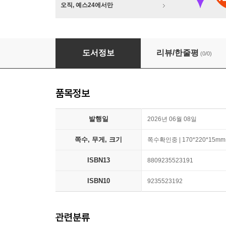
오직, 예스24에서만
미술, 게임과 만나다 (감상하기 : 한국화)
도서정보
리뷰/한줄평
(0/0)
품목정보
발행일
2026년 06월 08일
쪽수, 무게, 크기
쪽수확인중 | 170*220*15mm
ISBN13
8809235523191
ISBN10
9235523192
관련분류