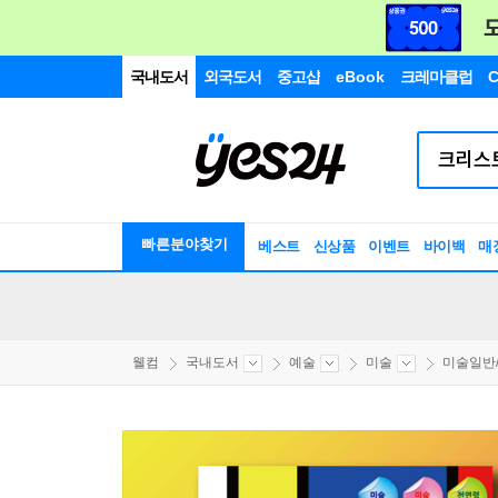
국내도서
외국도서
중고샵
eBook
크레마클럽
C
빠른분야찾기
베스트
신상품
이벤트
바이백
매
웰컴
국내도서
예술
미술
미술일반