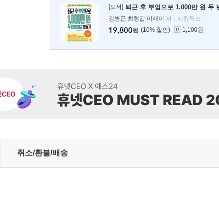
[도서]
퇴근 후 부업으로 1,000만 원 두
강병곤
,
최형갑
,
이재이
저
시원북스
19,800
10
%
1,100원
원
만들기』 최형갑, 이재이, 강병곤 온라인 특강
취소/환불/배송