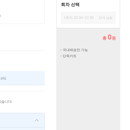
회차 선택
우
1회차 20:30~22:30
22개 남음
0
총
원
국내배송만 가능
단독카트
니다.
있습니다.