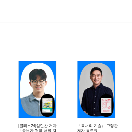
[클래스24]임민찬 저자
『독서의 기술』 고명환
『공부가 결국 너를 지
저자 북토크