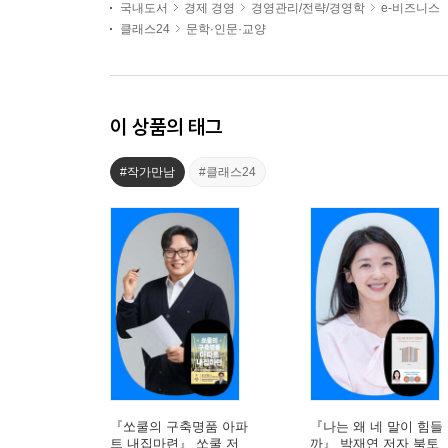
국내도서
경제 경영
경영관리/전략/경영학
e-비즈니스
클래스24
문학·인문·교양
이 상품의 태그
#작가만남
#클래스24
『쏘쿨의 구축명품 아파
『나는 왜 네 말이 힘들
트 내집마련』 쏘쿨 저
까』 박재연 저자 북토