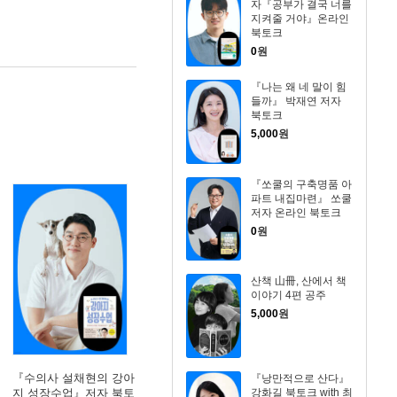
자『공부가 결국 너를
지켜줄 거야』온라인
북토크
0
원
『나는 왜 네 말이 힘
들까』 박재연 저자
북토크
5,000
원
『쏘쿨의 구축명품 아
파트 내집마련』 쏘쿨
저자 온라인 북토크
0
원
산책 山冊, 산에서 책
이야기 4편 공주
5,000
원
『수의사 설채현의 강아
『낭만적으로 산다』
강화길 북토크 with 최
지 성장수업』저자 북토