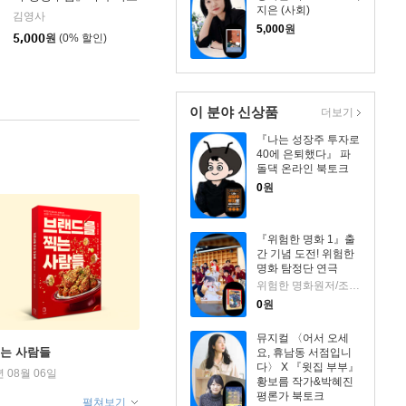
지은 (사회)
크
김영사
5,000
원
5,000
원
(0% 할인)
이 분야 신상품
더보기
『나는 성장주 투자로
40에 은퇴했다』 파
돌댁 온라인 북토크
0
원
『위험한 명화 1』출
간 기념 도전! 위험한
명화 탐정단 연극
위험한 명화원저/조희애 글/고야그림
0
원
뮤지컬 〈어서 오세
찍는 사람들
요, 휴남동 서점입니
다〉 X 『윗집 부부』
년 08월 06일
황보름 작가&박혜진
평론가 북토크
펼쳐보기