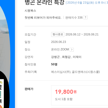
병곤 온라인 특강
[ 2026년 6월 23일(화) 오후 8시 3
시원북스
첫번째 리뷰어가 되어주세요.
판매지수 336
모집기간
행사종료
2026.06.12 ~ 2026.06.21
일정
2026.06.23
장소
온라인 ZOOM
강연자
강병곤
최형갑
이재이
참석인원
50명
주최/기획
예스이십사(주), 골드앤에스(시원스쿨)
판매가
19,800
원
도서 1종 포함