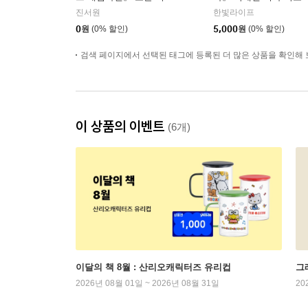
자 온라인 북토크
크
진서원
한빛라이프
0
원
(0% 할인)
5,000
원
(0% 할인)
검색 페이지에서 선택된 태그에 등록된 더 많은 상품을 확인해 
이 상품의 이벤트
(6개)
이달의 책 8월 : 산리오캐릭터즈 유리컵
그래
2026년 08월 01일 ~ 2026년 08월 31일
20