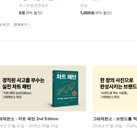
켜줄 거야』온라인 북토
퍼스트펭귄콘텐츠
라곰
크
0
원
(0% 할인)
1,000
원
(0% 할인)
보세요.
전체보기
제본소 : 차트 패턴 2nd Edition
그래제본소 : 브랜드를 
26년 07월 31일 ~ 2026년 08월 14일
2026년 07월 23일 ~ 2026