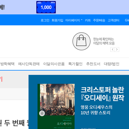
로그인
회원가입
마이페이지
카트
주문/배송
고객센터
Gl
름방학혜택
예사단독판매
이달의사은품
특가할인
추천도서
대량/법인
기
원 두 번째 월급 만들기』 최형갑, 이재이, 강