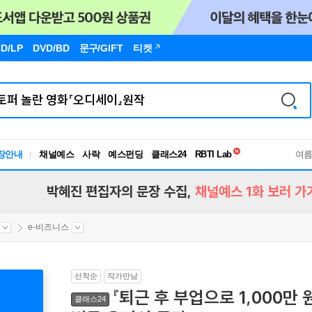
D/LP
DVD/BD
문구
/GIFT
티켓
독서유형검사
RBTI Lab
장안내
채널예스
사락
예스펀딩
클래스24
독서유형검사
여
박혜진 편집자의 문장 수집,
채널예스 1화 보러 가
e-비즈니스
선착순
작가만남
『퇴근 후 부업으로 1,000만 
클래스24