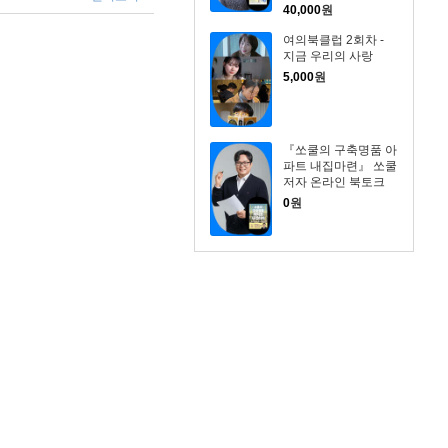
40,000
원
여의북클럽 2회차 -
지금 우리의 사랑
5,000
원
『쏘쿨의 구축명품 아
파트 내집마련』 쏘쿨
저자 온라인 북토크
0
원