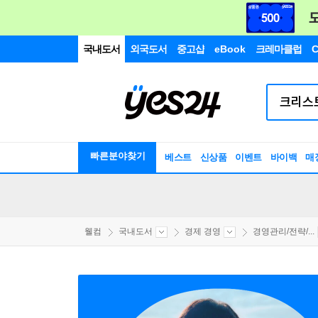
국내도서
외국도서
중고샵
eBook
크레마클럽
C
빠른분야찾기
베스트
신상품
이벤트
바이백
매
웰컴
국내도서
경제 경영
경영관리/전략/...