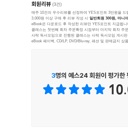
회원리뷰
(3건)
이 책은 모두 네 가지 색 이야기로 구성되어 있
매주 10건의 우수리뷰를 선정하여 YES포인트 3만원을 드
3,000원 이상 구매 후 리뷰 작성 시
일반회원 300원, 마니아
이야기에는 그가 삶을 살아가는 방법을 알아가던 
eBook은 다운로드 후 작성한 리뷰만 YES포인트 지급됩니
보라색 이야기에는 그 시간들이 쌓여 비로소 만들어진
클래스는 첫번째 회차 주문확정 시점부터 마지막 회차 주문
사락 독서모임으로 진행된 클래스는 사락 독서모임 게시판
스무 살, 스물한 살, 스물두 살, 스물세 살, 스물
eBook 페이백, CD/LP, DVD/Blu-ray, 패션 및 판매금
다른 모습으로 성장하며 살아가고 있을 것이다. 살기
3
명의 예스24 회원이 평가한
10.