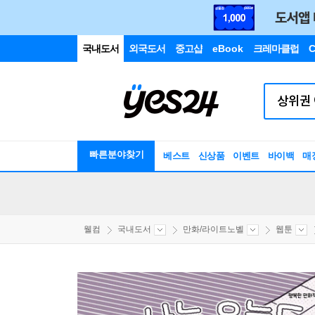
국내도서
외국도서
중고샵
eBook
크레마클럽
C
빠른분야찾기
베스트
신상품
이벤트
바이백
매
웰컴
국내도서
만화/라이트노벨
웹툰