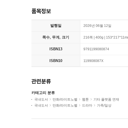
품목정보
발행일
2026년 06월 12일
쪽수, 무게, 크기
216쪽 | 400g | 153*217*11
ISBN13
9791199080874
ISBN10
119908087X
관련분류
카테고리 분류
국내도서
만화/라이트노벨
웹툰
기타 플랫폼 연재
국내도서
만화/라이트노벨
드라마
가족/일상