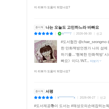
이 리뷰가 도움이 되었나요?
나는 오늘도 고민하느라 바빠요
종이책
k*****7
2026-06-30
신고
|
|
|
#도서협찬 @chae_seongmo
한 만화책방언젠가 나의 섬에
하기를…‘행복한 만화책방’ 시
빠요》이다.‘INT...
더보기
이 리뷰가 도움이 되었나요?
서평
종이책
k************x
2026-06-27
신고
|
|
|
#도서제공📚이 도서는 #채성모의손에잡히는독