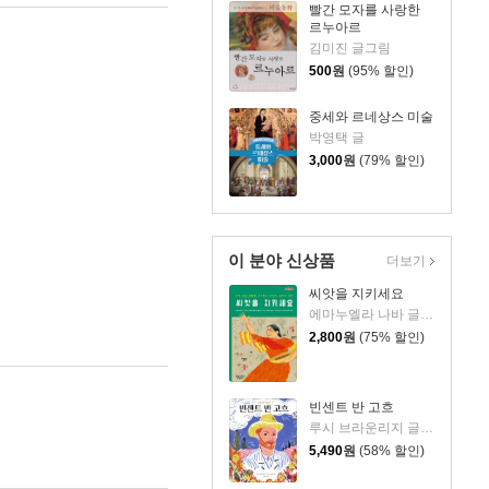
빨간 모자를 사랑한
르누아르
김미진 글그림
500
원
(95% 할인)
중세와 르네상스 미술
박영택 글
3,000
원
(79% 할인)
이 분야 신상품
더보기
씨앗을 지키세요
에마누엘라 나바 글/에마누엘라 부솔라티 그림/김현주 역/이은희 해설
2,800
원
(75% 할인)
빈센트 반 고흐
루시 브라운리지 글/에디트 카롱 그림/최혜진 역
5,490
원
(58% 할인)