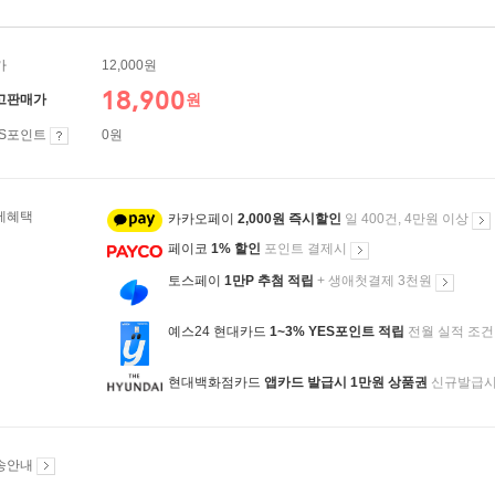
가
12,000원
18,900
원
고판매가
ES포인트
0원
제혜택
카카오페이
2,000원 즉시할인
일 400건, 4만원 이상
페이코
1% 할인
포인트 결제시
토스페이
1만P 추첨 적립
+ 생애첫결제 3천원
예스24 현대카드
1~3% YES포인트 적립
전월 실적 조건
현대백화점카드
앱카드 발급시 1만원 상품권
신규발급
송안내