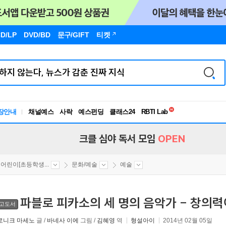
D/LP
DVD/BD
문구
/GIFT
티켓
독서유형검사
RBTI Lab
장안내
채널예스
사락
예스펀딩
클래스24
독서유형검사
크클 심야 독서 모임
OPEN
어린이[초등학생...
문화/예술
예술
파블로 피카소의 세 명의 음악가 - 창의력
고도서
로니크 마세노
글 /
바네사 이에
그림 /
김혜영
역
형설아이
2014년 02월 05일