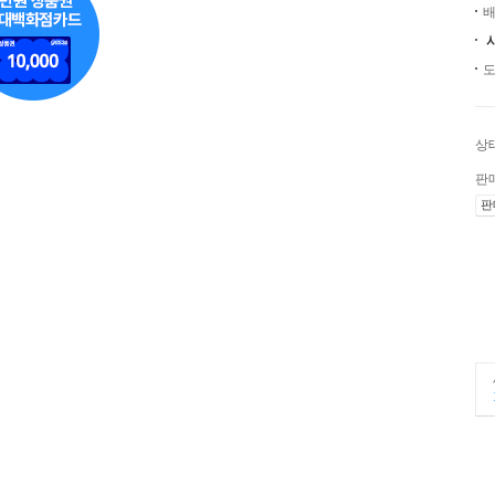
배
도
상
판
판