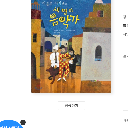
정
중
Y
결
공유하기
배