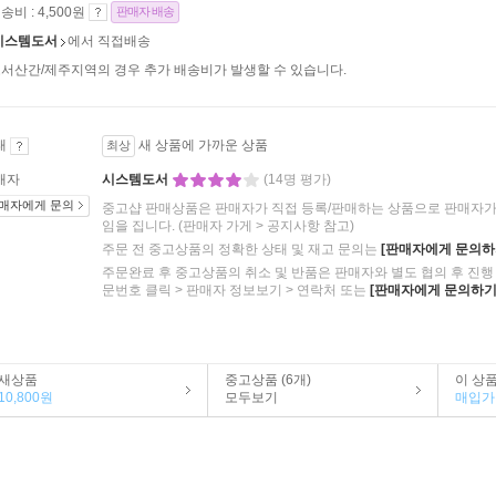
송비 : 4,500원
판매자 배송
시스템도서
에서 직접배송
서산간/제주지역의 경우 추가 배송비가 발생할 수 있습니다.
태
새 상품에 가까운 상품
최상
매자
시스템도서
(14명 평가)
매자에게 문의
중고샵 판매상품은 판매자가 직접 등록/판매하는 상품으로 판매자가 
임을 집니다.
(판매자 가게 > 공지사항 참고)
주문 전 중고상품의 정확한 상태 및 재고 문의는
[판매자에게 문의하
주문완료 후 중고상품의 취소 및 반품은 판매자와 별도 협의 후 진행 
문번호 클릭 > 판매자 정보보기 > 연락처 또는
[판매자에게 문의하기
새상품
중고상품 (6개)
이 상
10,800원
모두보기
매입가 