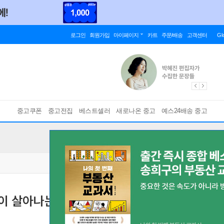
로그인
회원가입
마이페이지
카트
주문/배송
고객센터
Gl
중고쿠폰
중고전집
베스트셀러
새로나온 중고
예스24배송 중고
이 살아나는 명화 속 예술동화
파블로 피카소의