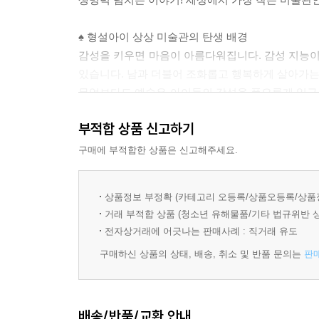
♠ 형설아이 상상 미술관의 탄생 배경
감성을 키우면 마음이 아름다워집니다. 감성 지능이
있습니다. 남과 더불어 조화롭고 행복하게 살아가는
무엇보다도 예술은 아이들의 감성을 풍요롭게 일구는
뿌리 깊게 자라날 수 있습니다. 머리로 이해하는 것
부적합 상품 신고하기
그중에서도 미술은 아이들의 미래를 바꿀 수 있는
감상하는 시간을 통해 관찰하는 능력을 향상시키기
구매에 부적합한 상품은 신고해주세요.
훈련은 훗날 같은 사물을 보고도 더 많은 것을 느낄
상품정보 부정확 (카테고리 오등록/상품오등록/상품
♠ 상상 미술관 시리즈의 기획 의도와 기대 효과
거래 부적합 상품 (청소년 유해물품/기타 법규위반 
‘형설아이 상상 미술관 시리즈’는 어린이들이 건강
전자상거래에 어긋나는 판매사례 : 직거래 유도
상상력을 북돋아 주기 위해 기획되었습니다. 책 장
구매하신 상품의 상태, 배송, 취소 및 반품 문의는
판
이야기는 문화 예술적 감성을 끌어올립니다.
세계적인 화가가 남긴 걸작에는 자연이 주는 감동과
쏟은 모든 감성적, 지적 재산과 최고의 상상력 등을
배송/반품/교환 안내
직접 미술 전시회에 다녀오는 것도 좋습니다. 그러