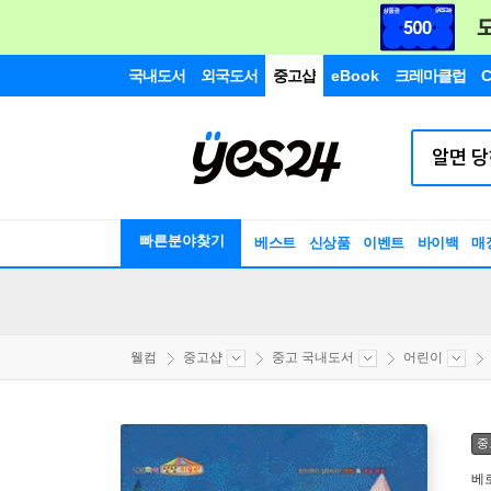
국내도서
외국도서
중고샵
eBook
크레마클럽
C
빠른분야찾기
베스트
신상품
이벤트
바이백
매
웰컴
중고샵
중고 국내도서
어린이
중
베