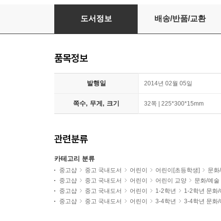
파블로 피카소의 세 명의 음악가 - 창의력이 살
도서정보
배송/반품/교환
품목정보
발행일
2014년 02월 05일
쪽수, 무게, 크기
32쪽 | 225*300*15mm
관련분류
카테고리 분류
중고샵
중고 국내도서
어린이
어린이[초등학생]
문화
중고샵
중고 국내도서
어린이
어린이 교양
문화/예술
중고샵
중고 국내도서
어린이
1-2학년
1-2학년 문화
중고샵
중고 국내도서
어린이
3-4학년
3-4학년 문화