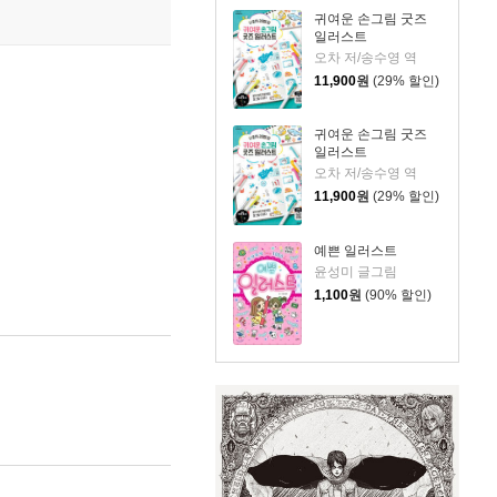
귀여운 손그림 굿즈
일러스트
오차 저/송수영 역
11,900
원
(29% 할인)
귀여운 손그림 굿즈
일러스트
오차 저/송수영 역
11,900
원
(29% 할인)
예쁜 일러스트
윤성미 글그림
1,100
원
(90% 할인)