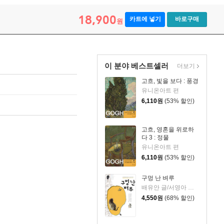
18,900
카트에 넣기
바로구매
원
이 분야 베스트셀러
더보기
고흐, 빛을 보다 : 풍경
유니온아트 편
6,110
원
(53% 할인)
고흐, 영혼을 위로하
다 3 : 정물
유니온아트 편
6,110
원
(53% 할인)
구멍 난 벼루
배유안 글/서영아 그림/전국초등사회교과 모임 감수/서울대 뿌리깊은 역사나무 추천
4,550
원
(68% 할인)