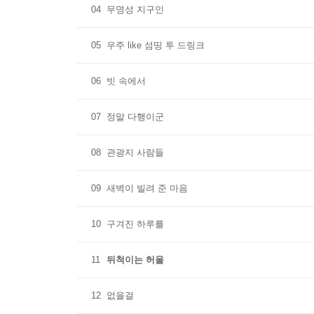
04
무명성 지구인
05
우주 like 섬띵 투 드링크
06
빗 속에서
07
정말 다행이군
08
관광지 사람들
09
새벽이 빌려 준 마음
10
구겨진 하루를
11
뒤척이는 허울
12
없을걸