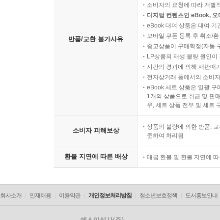
소비자의 요청에 따라 개별
디지털 컨텐츠인 eBook, 
eBook 대여 상품은 대여 기
모바일 쿠폰 등록 후 취소/환
반품/교환 불가사유
중고상품이 구매확정(자동 
LP상품의 재생 불량 원인이 기
시간의 경과에 의해 재판매가
전자상거래 등에서의 소비자
eBook 세트 상품은 일괄 
1개의 상품으로 취급 및 판매
우, 세트 상품 전부 및 세트
상품의 불량에 의한 반품, 교
소비자 피해보상
준하여 처리됨
환불 지연에 따른 배상
대금 환불 및 환불 지연에 
회사소개
인재채용
이용약관
개인정보처리방침
청소년보호정책
도서홍보안내