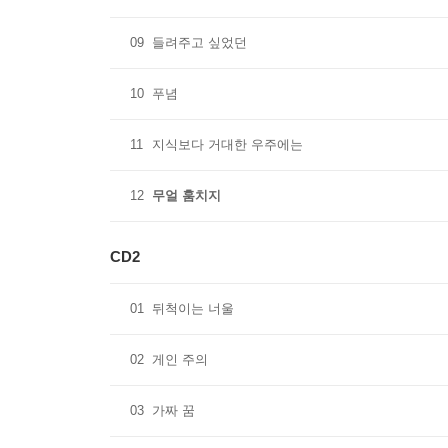
09
들려주고 싶었던
10
푸념
11
지식보다 거대한 우주에는
12
무얼 훔치지
CD2
01
뒤척이는 너울
02
게인 주의
03
가짜 꿈