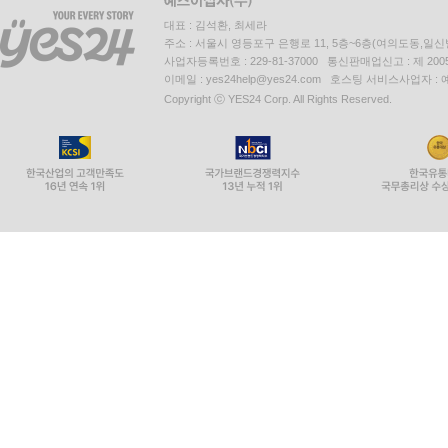
대표 : 김석환, 최세라
주소 : 서울시 영등포구 은행로 11, 5층~6층(여의도동,일신
사업자등록번호 : 229-81-37000 통신판매업신고 : 제 200
이메일 : yes24help@yes24.com 호스팅 서비스사업자 :
Copyright ⓒ YES24 Corp. All Rights Reserved.