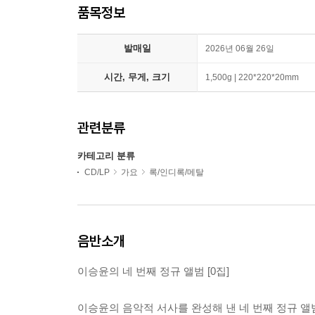
품목정보
발매일
2026년 06월 26일
시간, 무게, 크기
1,500g | 220*220*20mm
관련분류
카테고리 분류
CD/LP
가요
록/인디록/메탈
음반소개
이승윤의 네 번째 정규 앨범 [0집]
이승윤의 음악적 서사를 완성해 낸 네 번째 정규 앨범 