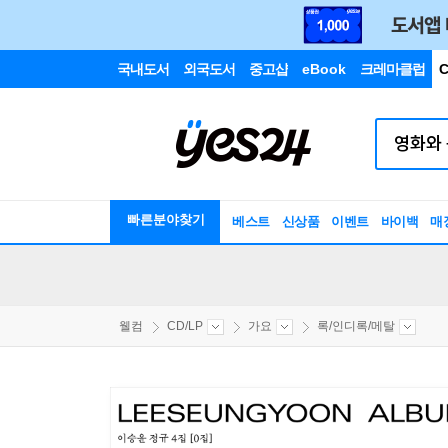
국내도서
외국도서
중고샵
eBook
크레마클럽
C
빠른분야찾기
베스트
신상품
이벤트
바이백
매
웰컴
CD/LP
가요
록/인디록/메탈