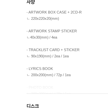
사양
- ARTWORK BOX CASE + 2CD-R
ㄴ 220x220x20(mm)
- ARTWORK STAMP STICKER
ㄴ40x30(mm) / 4ea
- TRACKLIST CARD + STICKER
ㄴ 90x190(mm) / 2ea / 1ea
- LYRICS BOOK
ㄴ 200x200(mm) / 72p / 1ea
- PHOTO BOOK
ㄴ 200x200(mm) / 28p / 1ea
디스크
- OVERLAY POSTER