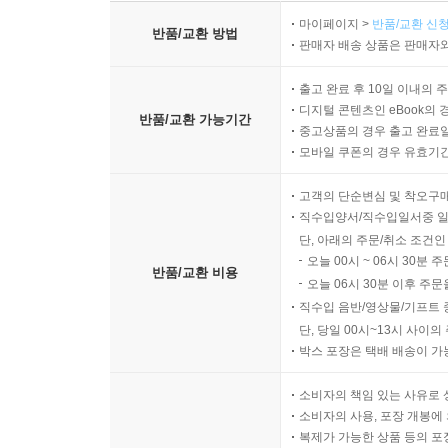
마이페이지 >
반품/교환 신청
반품/교환 방법
판매자 배송 상품은 판매자와
출고 완료 후 10일 이내의 
디지털 콘텐츠인 eBook의 
반품/교환 가능기간
중고상품의 경우 출고 완료일
모바일 쿠폰의 경우 유효기간(
고객의 단순변심 및 착오구
직수입양서/직수입일서중 일
단, 아래의 주문/취소 조건인
오늘 00시 ~ 06시 30분 
반품/교환 비용
오늘 06시 30분 이후 주문
직수입 음반/영상물/기프트 
단, 당일 00시~13시 사이
박스 포장은 택배 배송이 가
소비자의 책임 있는 사유로 
소비자의 사용, 포장 개봉에 
복제가 가능한 상품 등의 포장을 