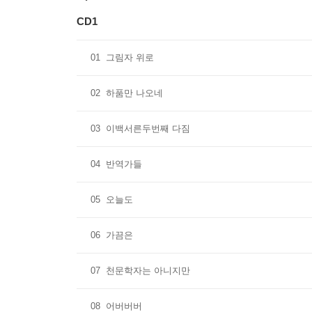
ㄴ 200x200(mm) / 1 set
CD1
- LINER LETTER
01
그림자 위로
ㄴ110x160(mm) / 1ea
02
하품만 나오네
03
이백서른두번째 다짐
04
반역가들
05
오늘도
06
가끔은
07
천문학자는 아니지만
08
어버버버