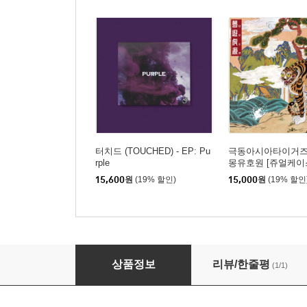
터치드 (TOUCHED) - EP: Pu
극동아시아타이거즈 -
rple
몽유호원 [쥬얼케이
15,600
원
(19% 할인)
15,000
원
(19% 할인
이승윤 - 정규 4집 : 0집 [달 ver.]
상품정보
리뷰/한줄평
(1/1)