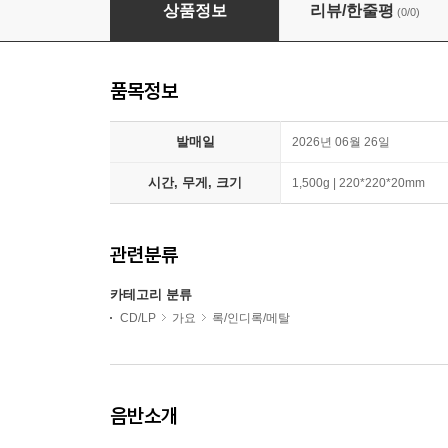
이승윤 - 정규 4집 : 0집 [무얼 ver.]
상품정보
리뷰/한줄평
(0/0)
품목정보
발매일
2026년 06월 26일
시간, 무게, 크기
1,500g | 220*220*20mm
관련분류
카테고리 분류
CD/LP
가요
록/인디록/메탈
음반소개