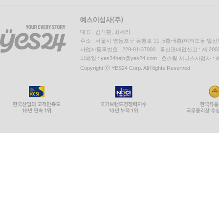
대표 : 김석환, 최세라
주소 : 서울시 영등포구 은행로 11, 5층~6층(여의도동,일신
사업자등록번호 : 229-81-37000 통신판매업신고 : 제 200
이메일 : yes24help@yes24.com 호스팅 서비스사업자 :
Copyright ⓒ YES24 Corp. All Rights Reserved.