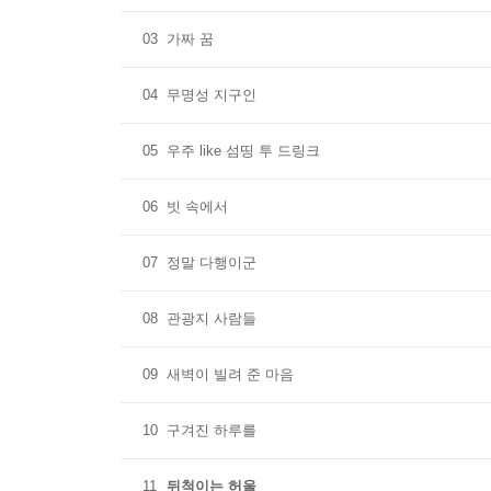
03
가짜 꿈
04
무명성 지구인
05
우주 like 섬띵 투 드링크
06
빗 속에서
07
정말 다행이군
08
관광지 사람들
09
새벽이 빌려 준 마음
10
구겨진 하루를
11
뒤척이는 허울