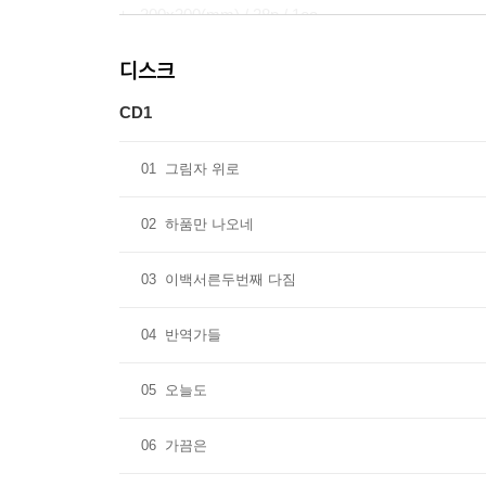
ㄴ 200x200(mm) / 28p / 1ea
디스크
- OVERLAY POSTER
ㄴ 200x200(mm) / 1 set
CD1
- LINER LETTER
01
그림자 위로
ㄴ110x160(mm) / 1ea
02
하품만 나오네
03
이백서른두번째 다짐
04
반역가들
05
오늘도
06
가끔은