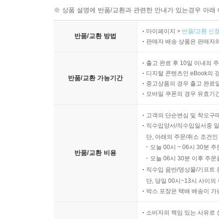
※ 상품 설명에 반품/교환과 관련한 안내가 있는경우 아래 
마이페이지 >
반품/교환 신청
반품/교환 방법
판매자 배송 상품은 판매자와
출고 완료 후 10일 이내의 
디지털 콘텐츠인 eBook의 
반품/교환 가능기간
중고상품의 경우 출고 완료일
모바일 쿠폰의 경우 유효기간(
고객의 단순변심 및 착오구
직수입양서/직수입일서중 일
단, 아래의 주문/취소 조건인
오늘 00시 ~ 06시 30분 
반품/교환 비용
오늘 06시 30분 이후 주문
직수입 음반/영상물/기프트 
단, 당일 00시~13시 사이
박스 포장은 택배 배송이 가
소비자의 책임 있는 사유로 