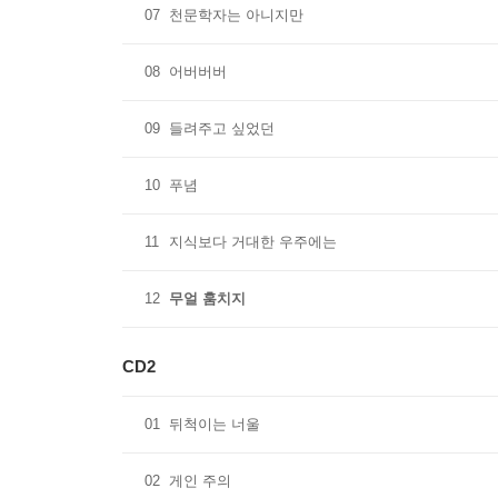
07
천문학자는 아니지만
08
어버버버
09
들려주고 싶었던
10
푸념
11
지식보다 거대한 우주에는
12
무얼 훔치지
CD2
01
뒤척이는 너울
02
게인 주의