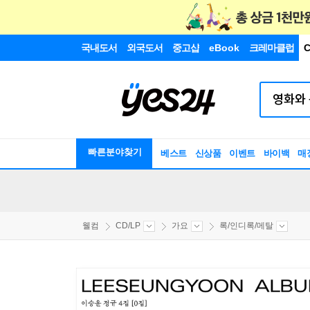
국내도서
외국도서
중고샵
eBook
크레마클럽
C
빠른분야찾기
베스트
신상품
이벤트
바이백
매
웰컴
CD/LP
가요
록/인디록/메탈