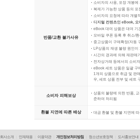
소비자의 사용, 포장 개봉에 
복제가 가능한 상품 등의 포장을 
소비자의 요청에 따라 개별
디지털 컨텐츠인 eBook, 
eBook 대여 상품은 대여 기
모바일 쿠폰 등록 후 취소/환
반품/교환 불가사유
중고상품이 구매확정(자동 
LP상품의 재생 불량 원인이 기
시간의 경과에 의해 재판매가
전자상거래 등에서의 소비자
eBook 세트 상품은 일괄 
1개의 상품으로 취급 및 판매
우, 세트 상품 전부 및 세트
상품의 불량에 의한 반품, 교
소비자 피해보상
준하여 처리됨
환불 지연에 따른 배상
대금 환불 및 환불 지연에 
회사소개
인재채용
이용약관
개인정보처리방침
청소년보호정책
도서홍보안내